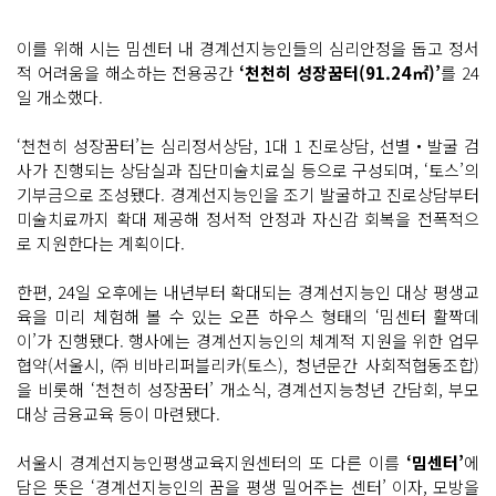
이를 위해 시는 밈센터 내 경계선지능인들의 심리안정을 돕고 정서
적 어려움을 해소하는 전용공간
‘천천히 성장꿈터(91.24㎡)’
를 24
일 개소했다.
‘천천히 성장꿈터’는 심리정서상담, 1대 1 진로상담, 선별‧발굴 검
사가 진행되는 상담실과 집단미술치료실 등으로 구성되며, ‘토스’의
기부금으로 조성됐다. 경계선지능인을 조기 발굴하고 진로상담부터
미술치료까지 확대 제공해 정서적 안정과 자신감 회복을 전폭적으
로 지원한다는 계획이다.
한편, 24일 오후에는 내년부터 확대되는 경계선지능인 대상 평생교
육을 미리 체험해 볼 수 있는 오픈 하우스 형태의 ‘밈센터 활짝데
이’가 진행됐다. 행사에는 경계선지능인의 체계적 지원을 위한 업무
협약(서울시, ㈜비바리퍼블리카(토스), 청년문간 사회적협동조합)
을 비롯해 ‘천천히 성장꿈터’ 개소식, 경계선지능청년 간담회, 부모
대상 금융교육 등이 마련됐다.
서울시 경계선지능인평생교육지원센터의 또 다른 이름
‘밈센터’
에
담은 뜻은 ‘경계선지능인의 꿈을 평생 밀어주는 센터’ 이자, 모방을