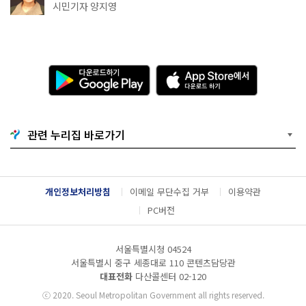
천국이네~
시민기자 양지영
다
A
운
p
로
p
드
S
하
t
기
o
관련 누리집 바로가기
G
r
o
e
o
에
g
서
l
다
개인정보처리방침
이메일 무단수집 거부
이용약관
e
운
P
로
PC버전
l
드
a
하
y
기
서울특별시청 04524
서울특별시 중구 세종대로 110 콘텐츠담당관
대표전화
다산콜센터
02-120
ⓒ
2020. Seoul Metropolitan Government all rights reserved.