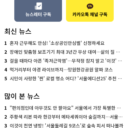
최신 뉴스
1
혼자 근무해도 안심! '소상공인안심벨' 신청하세요
2
장애인 맞춤형 보조기기 최대 3년간 무상 대여…삶의 질 높인다
3
걸을 때마다 아픈 '족저근막염'…무작정 참지 말고 '이것' 해보세요!
4
먹거리부터 야경 라이브까지…망원한강공원 알짜 코스
5
시민이 사랑한 '찐' 로컬 명소 어디? '서울에디션25' 추천 코스
많이 본 뉴스
1
"편의점인데 아무것도 안 팔아요" 서울에서 가장 특별한 편의점의 정체
2
주황색 리본 따라 한강부터 메타세쿼이아 숲길까지…서울둘레길 15코스
3
이것이 천연 냉방! '서울둘레길 9코스'로 숲속 피서 떠나볼까