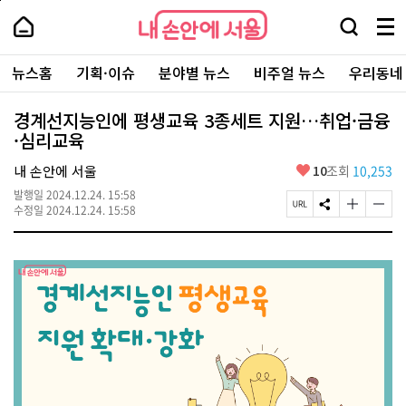
본
페
내
문
이
내
손
검
메
바
지
손
안
색
뉴
로
상
안
주
에
창
전
가
단
에
뉴스홈
기획·이슈
분야별 뉴스
비주얼 뉴스
우리동네
요
서
열
체
기
으
서
서
울
기
보
로
울
비
기
이
-
경계선지능인에 평생교육 3종세트 지원…취업·금융
스
동
서
·심리교육
바
울
로
시
가
좋
내 손안에 서울
10
조회
10,253
대
기
아
표
발행일
2024.12.24. 15:58
요
소
페
S
글
글
수정일
2024.12.24. 15:58
통
이
N
자
자
포
지
S
크
크
털
U
공
기
기
R
유
크
작
L
하
게
게
복
기
변
변
사
경
경
하
하
기
기