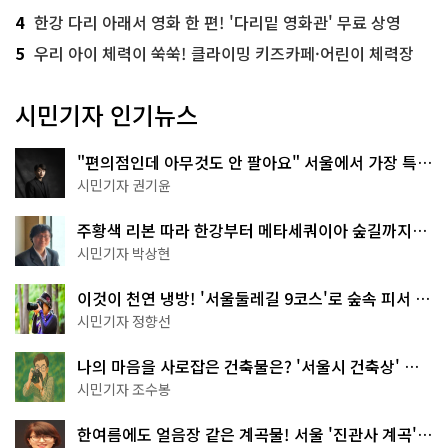
4
한강 다리 아래서 영화 한 편! '다리밑 영화관' 무료 상영
5
우리 아이 체력이 쑥쑥! 클라이밍 키즈카페·어린이 체력장
시민기자 인기뉴스
"편의점인데 아무것도 안 팔아요" 서울에서 가장 특별
한 편의점의 정체
시민기자 권기윤
주황색 리본 따라 한강부터 메타세쿼이아 숲길까지…
서울둘레길 15코스
시민기자 박상현
이것이 천연 냉방! '서울둘레길 9코스'로 숲속 피서 떠
나볼까
시민기자 정향선
나의 마음을 사로잡은 건축물은? '서울시 건축상' 수
상작 공개!
시민기자 조수봉
한여름에도 얼음장 같은 계곡물! 서울 '진관사 계곡'이