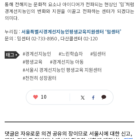
통해 전해지는 문화적 요소나 아이디어가 전파되는 현상인 ‘밈’처럼
경계선지능인의 변화와 지원을 이끌고 전파하는 센터가 되겠다는
의미다.
누리집 :
서울특별시경계선지능인평생교육지원센터 ‘밈센터’
문의 : 밈센터 02-733-8950 , 다산콜센터 02-120
기
태
#경계선지능인
#느린학습자
#밈센터
사
그
관
#평생교육
#경계선지능 아동
련
#서울시 경계선지능인 평생교육 지원센터
태
그
#천천히 성장꿈터
좋
10
카
트
페
아
카
위
이
요
오
터
스
톡
북
댓글은 자유로운 의견 공유의 장이므로 서울시에 대한 신고,