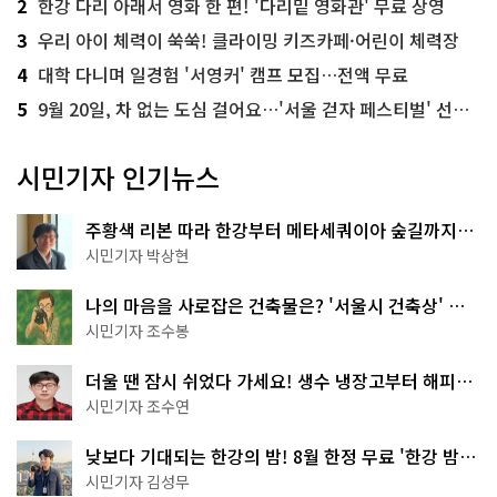
2
한강 다리 아래서 영화 한 편! '다리밑 영화관' 무료 상영
3
우리 아이 체력이 쑥쑥! 클라이밍 키즈카페·어린이 체력장
4
대학 다니며 일경험 '서영커' 캠프 모집…전액 무료
5
9월 20일, 차 없는 도심 걸어요…'서울 걷자 페스티벌' 선착순 5천명
시민기자 인기뉴스
주황색 리본 따라 한강부터 메타세쿼이아 숲길까지…
서울둘레길 15코스
시민기자 박상현
나의 마음을 사로잡은 건축물은? '서울시 건축상' 수
상작 공개!
시민기자 조수봉
더울 땐 잠시 쉬었다 가세요! 생수 냉장고부터 해피소
·무더위쉼터까지
시민기자 조수연
낮보다 기대되는 한강의 밤! 8월 한정 무료 '한강 밤
핑' 예약은?
시민기자 김성무