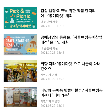
감성 캠핑·피크닉 위한 작품 한자리
에…'공예마켓' 개최
내 손안에 서울
2022.06.16. 15:30
공예창업의 등용문! '서울여성공예창업
대전' 온라인 개최
내 손안에 서울
2021.10.27. 15:45
취향 따라 '공예마켓'으로 나들이 다녀
왔어요!
시민기자 이정규
2022.06.29. 13:20
나만의 공예품 만들어볼까? 서울여성공
예센터 '더아리움'
시민기자 최은영
2021.03.29. 13:14