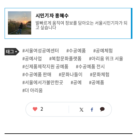
기
시민기자 홍혜수
사
발빠르게 움직여 정보를 담아오는 서울시민기자가 되
작
고 싶습니다
성
자
프
로
기
필
태
#서울여성공예센터
#수공예품
#공예체험
사
그
관
#공예사업
#복합문화플랫폼
#아리움 위크 서울
련
#신제품제작지원 공예품
#수공예품 전시
태
그
#수공예품 판매
#문화나들이
#문화체험
#서울에서가볼만한곳
#공예
#공예품
#더 아리움
좋
2
카
트
페
아
카
위
이
요
오
터
스
톡
북