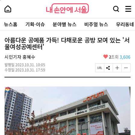
본
페
내
문
이
내
손
검
메
바
지
손
안
색
뉴
로
상
안
주
에
창
전
가
단
에
뉴스홈
기획·이슈
분야별 뉴스
비주얼 뉴스
우리동네
요
서
열
체
기
으
서
서
울
기
보
로
울
비
기
이
-
아름다운 공예품 가득! 다채로운 공방 모여 있는 '서
스
동
서
울여성공예센터'
바
울
로
시
가
좋
시민기자 홍혜수
2
조회
3,606
대
기
아
표
발행일
2023.10.31. 10:05
요
소
페
S
글
글
수정일
2023.10.31. 17:59
통
이
N
자
자
포
지
S
크
크
털
U
공
기
기
R
유
크
작
L
하
게
게
복
기
변
변
사
경
경
하
하
기
기