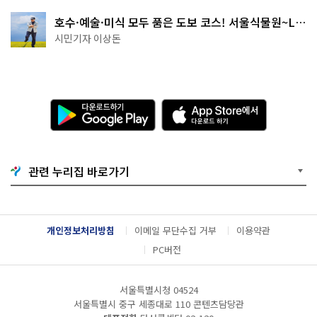
호수·예술·미식 모두 품은 도보 코스! 서울식물원~LG
아트센터~마곡테라스거리
시민기자 이상돈
다
A
운
p
로
p
드
S
하
t
기
o
관련 누리집 바로가기
G
r
o
e
o
에
g
서
l
다
개인정보처리방침
이메일 무단수집 거부
이용약관
e
운
P
로
PC버전
l
드
a
하
y
기
서울특별시청 04524
서울특별시 중구 세종대로 110 콘텐츠담당관