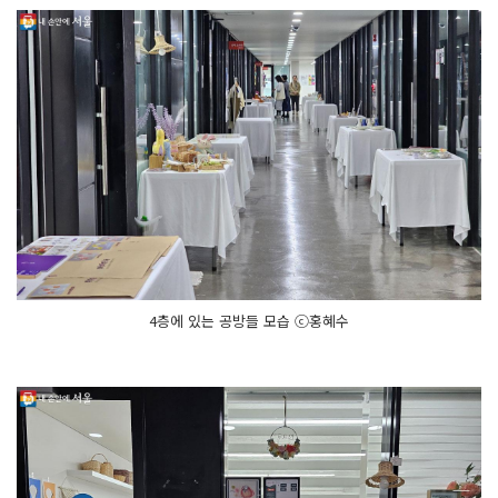
4층에 있는 공방들 모습 ⓒ홍혜수