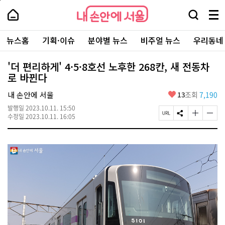
본
페
내
문
이
내
손
검
메
바
지
손
안
색
뉴
로
상
안
주
에
창
전
가
단
에
뉴스홈
기획·이슈
분야별 뉴스
비주얼 뉴스
우리동네
요
서
열
체
기
으
서
서
울
기
보
로
울
비
기
이
-
'더 편리하게' 4·5·8호선 노후한 268칸, 새 전동차
스
동
서
로 바뀐다
바
울
로
시
가
좋
내 손안에 서울
13
조회
7,190
대
기
아
표
발행일
2023.10.11. 15:50
요
소
페
S
글
글
수정일
2023.10.11. 16:05
통
이
N
자
자
포
지
S
크
크
털
U
공
기
기
R
유
크
작
L
하
게
게
복
기
변
변
사
경
경
하
하
기
기