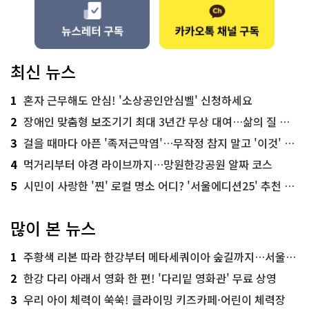
최신 뉴스
1
혼자 근무해도 안심! '소상공인안심벨' 신청하세요
2
장애인 맞춤형 보조기기 최대 3년간 무상 대여…삶의 질 높인다
3
걸을 때마다 아픈 '족저근막염'…무작정 참지 말고 '이것' 해보세요!
4
먹거리부터 야경 라이브까지…망원한강공원 알짜 코스
5
시민이 사랑한 '찐' 로컬 명소 어디? '서울에디션25' 추천 코스
많이 본 뉴스
1
주황색 리본 따라 한강부터 메타세쿼이아 숲길까지…서울둘레길 15코스
2
한강 다리 아래서 영화 한 편! '다리밑 영화관' 무료 상영
3
우리 아이 체력이 쑥쑥! 클라이밍 키즈카페·어린이 체력장