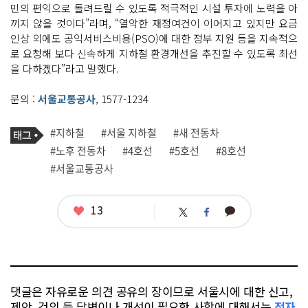
민의 편익으로 돌려드릴 수 있도록 적극적인 시설 투자에 노력을 아
끼지 않을 것이다”라며, “열악한 재정여건이 이어지고 있지만 요금
인상 외에도 공익서비스비용(PSO)에 대한 정부 지원 등을 지속적으
로 요청해 보다 신속하게 지하철 환경개선을 추진할 수 있도록 최선
을 다하겠다”라고 말했다.
문의 :
서울교통공사
, 1577-1234
기
태
#지하철
#서울 지하철
#새 전동차
사
그
관
#노후 전동차
#4호선
#5호선
#8호선
련
#서울교통공사
태
그
좋
13
카
트
페
아
카
위
이
요
오
터
스
톡
북
댓글은 자유로운 의견 공유의 장이므로 서울시에 대한 신고,
제안, 건의 등 답변이나 개선이 필요한 사항에 대해서는
전자