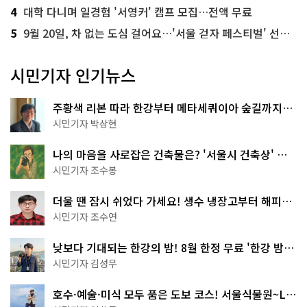
4
대학 다니며 일경험 '서영커' 캠프 모집…전액 무료
5
9월 20일, 차 없는 도심 걸어요…'서울 걷자 페스티벌' 선착순 5천명
시민기자 인기뉴스
주황색 리본 따라 한강부터 메타세쿼이아 숲길까지…
서울둘레길 15코스
시민기자 박상현
나의 마음을 사로잡은 건축물은? '서울시 건축상' 수
상작 공개!
시민기자 조수봉
더울 땐 잠시 쉬었다 가세요! 생수 냉장고부터 해피소
·무더위쉼터까지
시민기자 조수연
낮보다 기대되는 한강의 밤! 8월 한정 무료 '한강 밤
핑' 예약은?
시민기자 김성무
호수·예술·미식 모두 품은 도보 코스! 서울식물원~LG