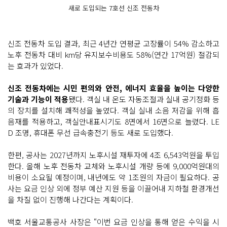
새로 도입되는 7호선 신조 전동차
신조 전동차 도입 결과, 최근 4년간 연평균 고장률이 54% 감소하고
노후 전동차 대비 km당 유지보수비용도 58%(연간 17억원) 절감되
는 효과가 있었다.
신조 전동차에는 시민 편의와 안전, 에너지 효율을 높이는 다양한
기술과 기능이 적용
됐다. 객실 내 온도 자동조절과 실내 공기정화 등
의 장치를 설치해 쾌적성을 높였다. 객실 실내 소음 저감을 위해 흡
음재를 적용하고, 객실안내표시기도 8면에서 16면으로 늘렸다. LE
D 조명, 휴대폰 무선 급속충전기 등도 새로 도입했다.
한편, 공사는 2027년까지 노후시설 재투자에 4조 6,543억원을 투입
한다. 올해 노후 전동차 교체와 노후시설 개량 등에 9,000억원대의
비용이 소요될 예정이며, 내년에도 약 1조원의 자금이 필요하다. 공
사는 요금 인상 외에 정부 예산 지원 등을 이끌어내 지하철 환경개선
을 차질 없이 진행해 나간다는 계획이다.
백호 서울교통공사 사장은 “이번 요금 인상을 통해 얻은 수익을 시