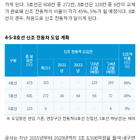
가게 된다. 5호선은 608칸 중 272칸, 8호선은 120칸 중 6칸의 교체
가 완료돼 신조 전동차의 비율이 각각 45%, 5%가 될 예정이다. 8호
선의 경우, 처음으로 신조 전동차가 달리게 된다.
4·5·8호선 신조 전동차 도입 계획
신조 전동차 도입칸
신조차
총 보
비율
구분
유칸
(ⓑ/
’23년
’24년
(ⓐ)
2021
2022
ⓐ)
계(ⓑ)
12월
12월
년
년
(예정)
(예정)
310
-
-
120
190
4호선
470
66%
5호선
608
272
40
64
96
72
45%
8호선
120
6
-
-
-
6
5%
※ 도입량은 반입 기준, 연장구간 전동차(4호선 진접선, 5호선 하남선)는 제외
공사는 지난 2015년부터 2029년까지 3조 8,506억원을 들여 내구연