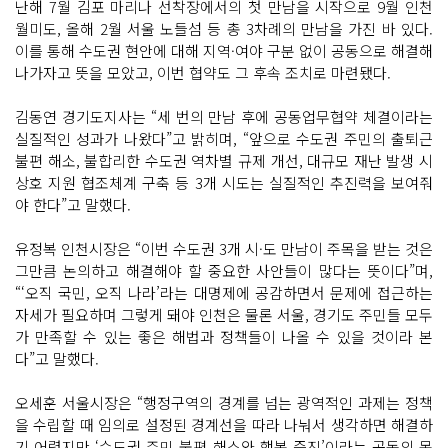
난해 7월 김포 마리나 선착장에서의 첫 만남을 시작으로 9월 인천
월미도, 올해 2월 서울 노들섬 등 총 3차례의 만남을 가진 바 있다.
이를 통해 수도권 현안에 대해 지역·여야 구분 없이 공동으로 해결해
나가자고 뜻을 모았고, 이번 협약도 그 후속 조치로 마련됐다.
김동연 경기도지사는 “세 번의 만남 후에 공동업무협약 체결이라는
실질적인 성과가 나왔다”고 밝히며, “앞으로 수도권 주민의 출퇴근
불편 해소, 불합리한 수도권 역차별 규제 개선, 대규모 재난 발생 시
상호 지원 협조체계 구축 등 3개 시도는 실질적인 추진력을 보여줘
야 한다”고 말했다.
유정복 인천시장은 “이번 수도권 3개 시·도 만남이 주목을 받는 것은
그만큼 논의하고 해결해야 할 중요한 사안들이 많다는 뜻이다”며,
“‘오직 국민, 오직 나라’라는 대명제에 공감하면서 문제에 접근하는
자세가 필요하며 그렇게 돼야 인천은 물론 서울, 경기도 주민들 모두
가 만족할 수 있는 좋은 해법과 정책들이 나올 수 있을 것이라 본
다”고 말했다.
오세훈 서울시장은 “행정구역의 경계를 넘는 광역적인 과제는 정책
을 수립할 때 임의로 설정된 경계선을 따라 나눠서 생각하면 해결하
기 어렵지만 ‘수도권 주민 불편 해소와 행복 증진’이라는 공동의 목