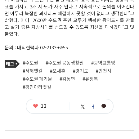
표를 가지고 3개 시·도가 자주 만나고 지속적으로 논의를 이어간다
면 아무리 복잡한 과제라도 해결하지 못할 것이 없다고 생각한다”고
밝혔다. 이어 “2600만 수도권 주민 모두가 행복한 광역도시를 만들
고 살기 좋은 지방시대를 선도할 수 있도록 최선을 다하겠다”고 덧
붙였다.
문의 : 대외협력과 02-2133-6655
기
태
#수도권
#수도권 공동생활권
#광역교통망
사
그
관
#서해뱃길
#오세훈
#경기도
#인천시
련
#수도권 폐기물
#김동연
#유정복
태
그
#경인아라뱃길
좋
12
카
트
페
아
카
위
이
요
오
터
스
톡
북