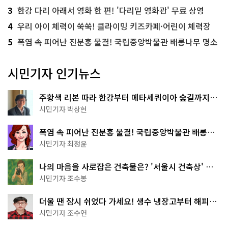
3
한강 다리 아래서 영화 한 편! '다리밑 영화관' 무료 상영
4
우리 아이 체력이 쑥쑥! 클라이밍 키즈카페·어린이 체력장
5
폭염 속 피어난 진분홍 물결! 국립중앙박물관 배롱나무 명소
시민기자 인기뉴스
주황색 리본 따라 한강부터 메타세쿼이아 숲길까지…
서울둘레길 15코스
시민기자 박상현
폭염 속 피어난 진분홍 물결! 국립중앙박물관 배롱나
무 명소
시민기자 최정윤
나의 마음을 사로잡은 건축물은? '서울시 건축상' 수
상작 공개!
시민기자 조수봉
더울 땐 잠시 쉬었다 가세요! 생수 냉장고부터 해피소
·무더위쉼터까지
시민기자 조수연