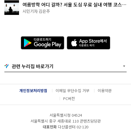
여름방학 어디 갈까? 서울 도심 무료 실내 여행 코스
추천
시민기자 김은주
다
A
운
p
로
p
드
S
하
t
기
o
관련 누리집 바로가기
G
r
o
e
o
에
g
서
l
다
개인정보처리방침
이메일 무단수집 거부
이용약관
e
운
P
로
PC버전
l
드
a
하
y
기
서울특별시청 04524
서울특별시 중구 세종대로 110 콘텐츠담당관
대표전화
다산콜센터
02-120