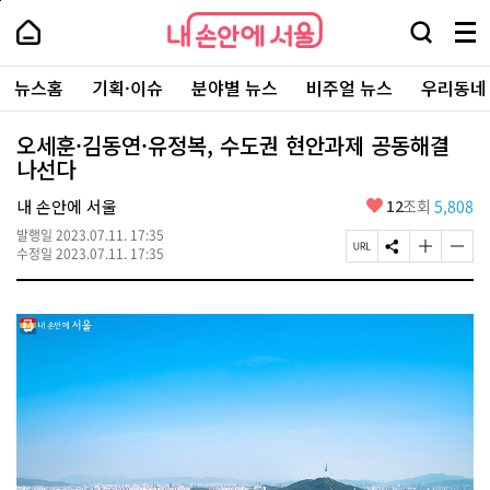
본
페
내
문
이
내
손
검
메
바
지
손
안
색
뉴
로
상
안
주
에
창
전
가
단
에
뉴스홈
기획·이슈
분야별 뉴스
비주얼 뉴스
우리동네
요
서
열
체
기
으
서
서
울
기
보
로
울
비
기
이
-
오세훈·김동연·유정복, 수도권 현안과제 공동해결
스
동
서
나선다
바
울
로
시
가
좋
내 손안에 서울
12
조회
5,808
대
기
아
표
발행일
2023.07.11. 17:35
요
소
페
S
글
글
수정일
2023.07.11. 17:35
통
이
N
자
자
포
지
S
크
크
털
U
공
기
기
R
유
크
작
L
하
게
게
복
기
변
변
사
경
경
하
하
기
기