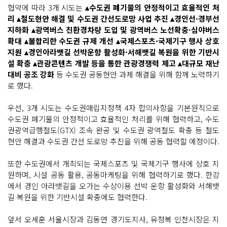
협약에 따라 3개 시도는
▴수도권 폐기물의 안정적이고 효율적인 처
리 ▴철도현안 해결 및 수도권 간선도로망 사업 추진 ▴경인선·경부선
지하화 ▴광역버스 친환경차량 도입 및 광역버스 노선확충·심야버스
확대 ▴불합리한 수도권 규제 개선 ▴국제스포츠·국제기구 행사 상호
지원 ▴경인아라뱃길 선박운항 활성화·서해뱃길 복원을 위한 기반시
설 확충 ▴관광콘텐츠 개발 등을 통한 관광경쟁력 제고 ▴대규모 재난
대비 공조 강화
등 수도권 공동현안 과제 해결을 위해 함께 노력하기
로 했다.
우선, 3개 시도는 수도권매립지정책 4자 합의사항을 기본원칙으로
수도권 폐기물의 안정적이고 효율적인 처리를 위해 협력하고, 수도
권광역급행철도(GTX) 조속 완공 및 수도권 광역철도 확충 등 철도
현안 해결과 수도권 간선 도로망 추진을 위해 공동 협력할 예정이다.
또한 수도권에서 개최되는 국제스포츠 및 국제기구 행사에 상호 지
원하며, 시설 공동 활용, 공동마케팅을 위해 협력하기로 했다. 한강
에서 경인 아라뱃길을 오가는 수상이용 선박 운항 활성화와 서해뱃
길 복원을 위한 기반시설 확충에도 협력한다.
앞서 오세훈 서울시장과 김동연 경기도지사, 유정복 인천시장은 지