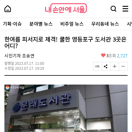
본
페
내
문
이
내
손
검
메
바
지
손
안
색
뉴
로
상
안
주
에
창
전
가
단
에
기획·이슈
분야별 뉴스
비주얼 뉴스
우리동네 뉴스
시
요
서
열
체
기
으
서
서
울
기
보
로
울
비
기
이
-
한여름 피서지로 제격! 쿨한 영등포구 도서관 3곳은
스
동
서
어디?
바
울
로
시
가
좋
시민기자 조송연
3
조회
2,727
대
기
아
표
발행일
2023.07.17. 11:00
요
소
페
S
글
글
수정일
2023.07.17. 19:29
통
이
N
자
자
포
지
S
크
크
털
U
공
기
기
R
유
크
작
L
하
게
게
복
기
변
변
사
경
경
하
하
기
기