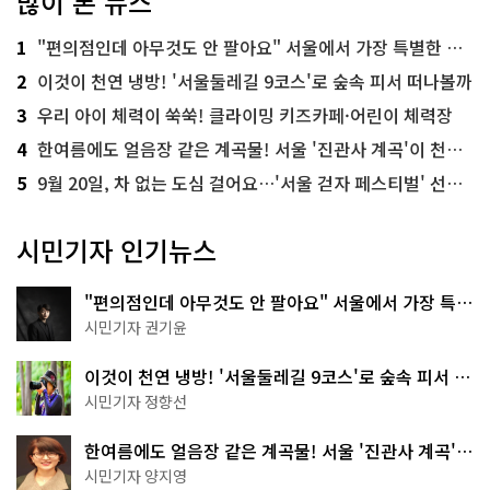
많이 본 뉴스
1
"편의점인데 아무것도 안 팔아요" 서울에서 가장 특별한 편의점의 정체
2
이것이 천연 냉방! '서울둘레길 9코스'로 숲속 피서 떠나볼까
3
우리 아이 체력이 쑥쑥! 클라이밍 키즈카페·어린이 체력장
4
한여름에도 얼음장 같은 계곡물! 서울 '진관사 계곡'이 천국이네~
5
9월 20일, 차 없는 도심 걸어요…'서울 걷자 페스티벌' 선착순 5천명
시민기자 인기뉴스
"편의점인데 아무것도 안 팔아요" 서울에서 가장 특별
한 편의점의 정체
시민기자 권기윤
이것이 천연 냉방! '서울둘레길 9코스'로 숲속 피서 떠
나볼까
시민기자 정향선
한여름에도 얼음장 같은 계곡물! 서울 '진관사 계곡'이
천국이네~
시민기자 양지영