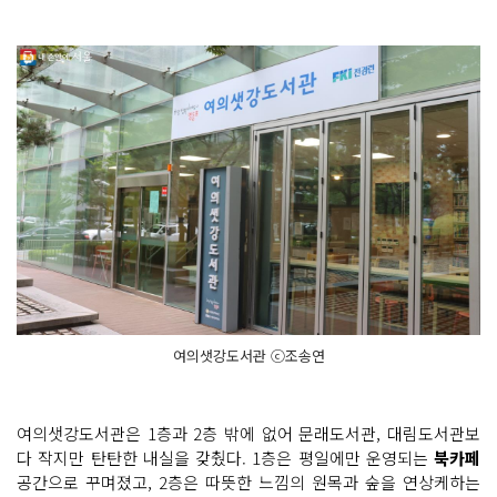
여의샛강도서관 ⓒ조송연
여의샛강도서관은 1층과 2층 밖에 없어 문래도서관, 대림도서관보
다 작지만 탄탄한 내실을 갖췄다. 1층은 평일에만 운영되는
북카페
공간으로 꾸며졌고, 2층은 따뜻한 느낌의 원목과 숲을 연상케하는