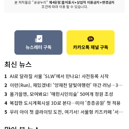
본 저작물은 "공공누리"
제4유형:출처표시+상업적 이용금지+변경금지
조건에 따라 이용 할 수 있습니다.
최신 뉴스
1
AI로 달라질 서울 'SLW'에서 만나요! 사전등록 시작
2
이런(Run), 재밌겠네! '양재천 달빛야행런' 야간 러닝…300명 모집
3
올가을엔, 모여봐요! '매헌시민의숲' 50여개 정원 조성
4
복잡한 도시계획시설 3D로 본다…미아 '층층공원' 첫 적용
5
우리 아이 첫 클라이밍 도전, 여기서! 서울형 키즈카페 '서울가족플라자점'