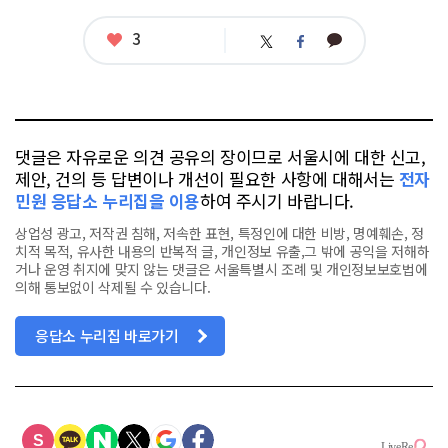
좋
3
카
트
페
아
카
위
이
요
오
터
스
톡
북
댓글은 자유로운 의견 공유의 장이므로 서울시에 대한 신고,
제안, 건의 등 답변이나 개선이 필요한 사항에 대해서는
전자
민원 응답소 누리집을 이용
하여 주시기 바랍니다.
상업성 광고, 저작권 침해, 저속한 표현, 특정인에 대한 비방, 명예훼손, 정
치적 목적, 유사한 내용의 반복적 글, 개인정보 유출,그 밖에 공익을 저해하
거나 운영 취지에 맞지 않는 댓글은 서울특별시 조례 및 개인정보보호법에
의해 통보없이 삭제될 수 있습니다.
응답소 누리집 바로가기