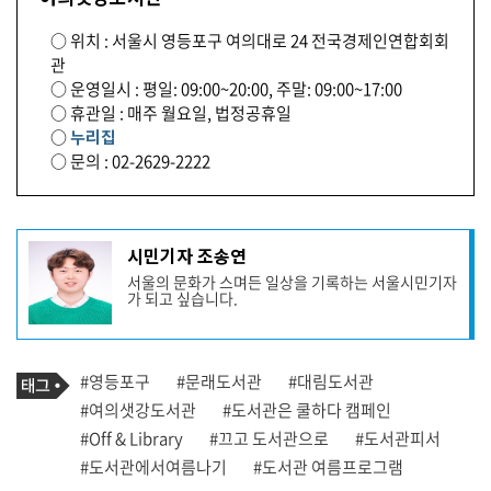
○ 위치 : 서울시 영등포구 여의대로 24 전국경제인연합회회
관
○ 운영일시 : 평일: 09:00~20:00, 주말: 09:00~17:00
○ 휴관일 : 매주 월요일, 법정공휴일
○
누리집
○ 문의 : 02-2629-2222
기
시민기자 조송연
사
서울의 문화가 스며든 일상을 기록하는 서울시민기자
작
가 되고 싶습니다.
성
자
프
로
기
필
태
#영등포구
#문래도서관
#대림도서관
사
그
관
#여의샛강도서관
#도서관은 쿨하다 캠페인
련
#Off & Library
#끄고 도서관으로
#도서관피서
태
그
#도서관에서여름나기
#도서관 여름프로그램