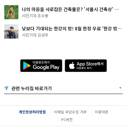
나의 마음을 사로잡은 건축물은? '서울시 건축상' 수
상작 공개!
시민기자 조수봉
낮보다 기대되는 한강의 밤! 8월 한정 무료 '한강 밤
핑' 예약은?
시민기자 김성무
다
A
운
p
로
p
드
S
하
t
기
o
관련 누리집 바로가기
G
r
o
e
o
에
g
서
l
다
개인정보처리방침
이메일 무단수집 거부
이용약관
e
운
P
로
PC버전
l
드