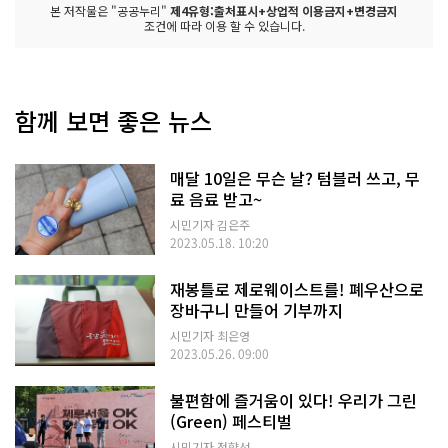
본 저작물은 "공공누리"
제4유형:출처표시+상업적 이용금지+변경금지
조건에 따라 이용 할 수 있습니다.
함께 보면 좋은 뉴스
매달 10일은 무슨 날? 텀블러 쓰고, 무
료 음료 받고~
시민기자 김은주
2023.05.18. 10:20
재봉틀로 제로웨이스트를! 폐우산으로
장바구니 만들어 기부까지
시민기자 최은영
2023.05.26. 09:00
불편함에 즐거움이 있다! 우리가 그린
(Green) 페스티벌
시민기자 정향선