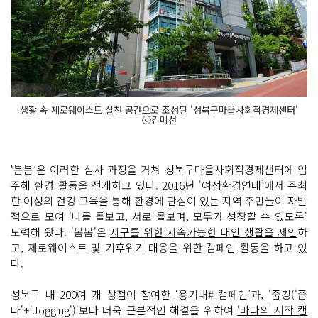
생활 속 제로웨이스트 실천 공간으로 조성된 '성북구마을사회적경제센터'
ⓒ김미선
‘봄봄’은 이러한 심사 과정을 거쳐 성북구마을사회적경제센터에 입
주해 환경 활동을 전개하고 있다. 2016년 ‘여성환경연대’에서 주최
한 여성의 건강 교육을 통해 환경에 관심이 있는 지역 주민들이 자발
적으로 모여 '나를 돌보고, 서로 돌보며, 모두가 성장할 수 있도록'
노력해 왔다. '봄봄'은
지구를 위한 지속가능한 대안 생활을 제안
하
고,
제로웨이스트 및 기후위기 대응을 위한 캠페인 활동
을 하고 있
다.
성북구 내 200여 개 상점이 참여한
‘용기내# 캠페인’
과, '줍깅('줍
다'+'Jogging')'보다 더욱 근본적인 해결을 위하여
‘바다의 시작 캠