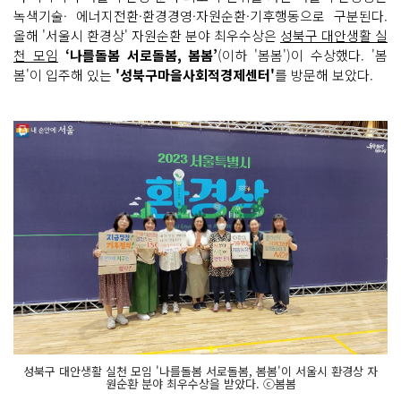
녹색기술· 에너지전환·환경경영·자원순환·기후행동으로 구분된다.
올해 '서울시 환경상' 자원순환 분야 최우수상은
성북구 대안생활 실
천 모임
‘나를돌봄 서로돌봄, 봄봄’
(이하 '봄봄')이 수상했다. '봄
봄'이 입주해 있는
'성북구마을사회적경제센터'
를 방문해 보았다.
성북구 대안생활 실천 모임 '나를돌봄 서로돌봄, 봄봄'이 서울시 환경상 자
원순환 분야 최우수상을 받았다. ⓒ봄봄