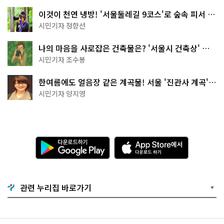
이것이 천연 냉방! '서울둘레길 9코스'로 숲속 피서 떠
나볼까
시민기자 정향선
나의 마음을 사로잡은 건축물은? '서울시 건축상' 수
상작 공개!
시민기자 조수봉
한여름에도 얼음장 같은 계곡물! 서울 '진관사 계곡'이
천국이네~
시민기자 양지영
다
A
운
p
로
p
드
S
하
t
기
o
관련 누리집 바로가기
G
r
o
e
o
에
g
서