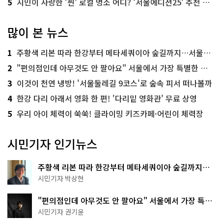
5
시민이 사랑한 '찐' 로컬 명소 어디? '서울에디션25' 추천 코스
많이 본 뉴스
1
주황색 리본 따라 한강부터 메타세쿼이아 숲길까지…서울둘레길 15코스
2
"편의점인데 아무것도 안 팔아요" 서울에서 가장 특별한 편의점의 정체
3
이것이 천연 냉방! '서울둘레길 9코스'로 숲속 피서 떠나볼까
4
한강 다리 아래서 영화 한 편! '다리밑 영화관' 무료 상영
5
우리 아이 체력이 쑥쑥! 클라이밍 키즈카페·어린이 체력장
시민기자 인기뉴스
주황색 리본 따라 한강부터 메타세쿼이아 숲길까지…
서울둘레길 15코스
시민기자 박상현
"편의점인데 아무것도 안 팔아요" 서울에서 가장 특별
한 편의점의 정체
시민기자 권기윤