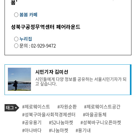
봄'
○
봄봄 카페
성북구공정무역센터 페어라운드
○
누리집
○ 문의 : 02-929-9472
기
시민기자 김미선
사
시민들에게 다양 정보를 공유하는 서울시민기자가 되
작
고 싶습니다.
성
자
프
로
기
필
태
#제로웨이스트
#자원순환
#제로웨이스트공간
사
그
관
#성북구마을사회적경제센터
#마을공동체
련
#공유용기
#52나눔마켓
#성북바구니오픈마켓
태
그
#아나바다
#나눔마켓
#용기내