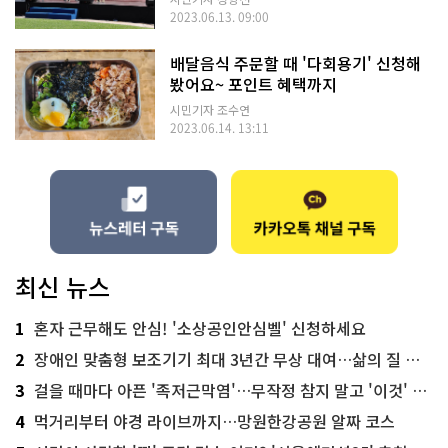
2023.06.13. 09:00
배달음식 주문할 때 '다회용기' 신청해
봤어요~ 포인트 혜택까지
시민기자 조수연
2023.06.14. 13:11
최신 뉴스
1
혼자 근무해도 안심! '소상공인안심벨' 신청하세요
2
장애인 맞춤형 보조기기 최대 3년간 무상 대여…삶의 질 높인다
3
걸을 때마다 아픈 '족저근막염'…무작정 참지 말고 '이것' 해보세요!
4
먹거리부터 야경 라이브까지…망원한강공원 알짜 코스