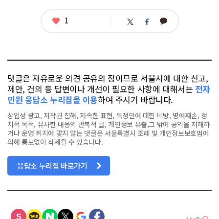
좋
1
카
트
페
아
카
위
이
요
오
터
스
톡
북
댓글은 자유로운 의견 공유의 장이므로 서울시에 대한 신고,
제안, 건의 등 답변이나 개선이 필요한 사항에 대해서는
전자
민원 응답소 누리집을 이용
하여 주시기 바랍니다.
상업성 광고, 저작권 침해, 저속한 표현, 특정인에 대한 비방, 명예훼손, 정
치적 목적, 유사한 내용의 반복적 글, 개인정보 유출,그 밖에 공익을 저해하
거나 운영 취지에 맞지 않는 댓글은 서울특별시 조례 및 개인정보보호법에
의해 통보없이 삭제될 수 있습니다.
응답소 누리집 바로가기