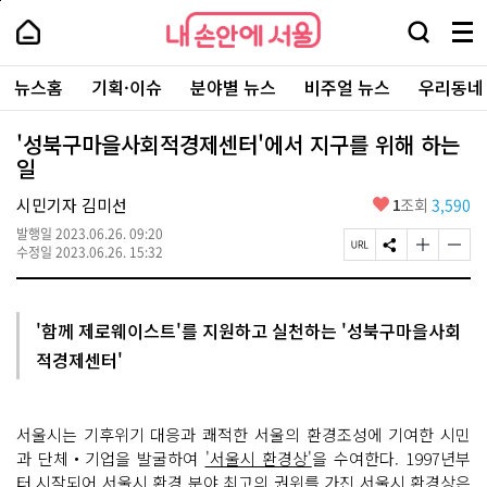
본
페
내
문
이
내
손
검
메
바
지
손
안
색
뉴
로
상
안
주
에
창
전
가
단
에
뉴스홈
기획·이슈
분야별 뉴스
비주얼 뉴스
우리동네
요
서
열
체
기
으
서
서
울
기
보
로
울
비
기
이
-
'성북구마을사회적경제센터'에서 지구를 위해 하는
스
동
서
일
바
울
로
시
가
좋
시민기자 김미선
1
조회
3,590
대
기
아
표
발행일
2023.06.26. 09:20
요
소
페
S
글
글
수정일
2023.06.26. 15:32
통
이
N
자
자
포
지
S
크
크
털
U
공
기
기
R
유
크
작
'함께 제로웨이스트'를 지원하고 실천하는 '성북구마을사회
L
하
게
게
적경제센터'
복
기
변
변
사
경
경
하
하
기
기
서울시는 기후위기 대응과 쾌적한 서울의 환경조성에 기여한 시민
과 단체‧기업을 발굴하여
'서울시 환경상'
을 수여한다. 1997년부
터 시작되어 서울시 환경 분야 최고의 권위를 가진 서울시 환경상은