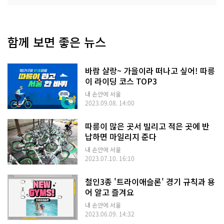
함께 보면 좋은 뉴스
바람 살랑~ 가을이라 떠나고 싶어! 따릉
이 라이딩 코스 TOP3
내 손안에 서울
2023.09.08. 14:00
따릉이 많은 곳서 빌리고 적은 곳에 반
납하면 마일리지 준다
내 손안에 서울
2023.07.10. 16:10
철인3종 '트라이애슬론' 경기 규칙과 용
어 알고 즐겨요
내 손안에 서울
2023.06.09. 14:32