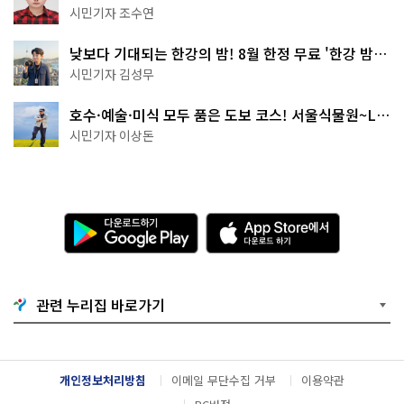
·무더위쉼터까지
시민기자 조수연
낮보다 기대되는 한강의 밤! 8월 한정 무료 '한강 밤
핑' 예약은?
시민기자 김성무
호수·예술·미식 모두 품은 도보 코스! 서울식물원~LG
아트센터~마곡테라스거리
시민기자 이상돈
다
A
운
p
로
p
드
S
하
t
기
o
관련 누리집 바로가기
G
r
o
e
o
에
g
서
l
다
개인정보처리방침
이메일 무단수집 거부
이용약관
e
운
P
로