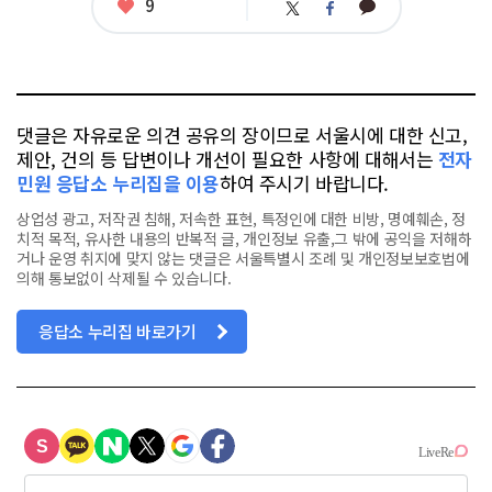
좋
9
카
트
페
아
카
위
이
요
오
터
스
톡
북
댓글은 자유로운 의견 공유의 장이므로 서울시에 대한 신고,
제안, 건의 등 답변이나 개선이 필요한 사항에 대해서는
전자
민원 응답소 누리집을 이용
하여 주시기 바랍니다.
상업성 광고, 저작권 침해, 저속한 표현, 특정인에 대한 비방, 명예훼손, 정
치적 목적, 유사한 내용의 반복적 글, 개인정보 유출,그 밖에 공익을 저해하
거나 운영 취지에 맞지 않는 댓글은 서울특별시 조례 및 개인정보보호법에
의해 통보없이 삭제될 수 있습니다.
응답소 누리집 바로가기