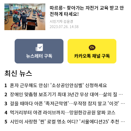
따르릉~ 찾아가는 자전거 교육 받고 안
전하게 타세요!
시민기자 김윤경
2023.07.26. 14:38
최신 뉴스
1
혼자 근무해도 안심! '소상공인안심벨' 신청하세요
2
장애인 맞춤형 보조기기 최대 3년간 무상 대여…삶의 질 높인다
3
걸을 때마다 아픈 '족저근막염'…무작정 참지 말고 '이것' 해보세요!
4
먹거리부터 야경 라이브까지…망원한강공원 알짜 코스
5
시민이 사랑한 '찐' 로컬 명소 어디? '서울에디션25' 추천 코스