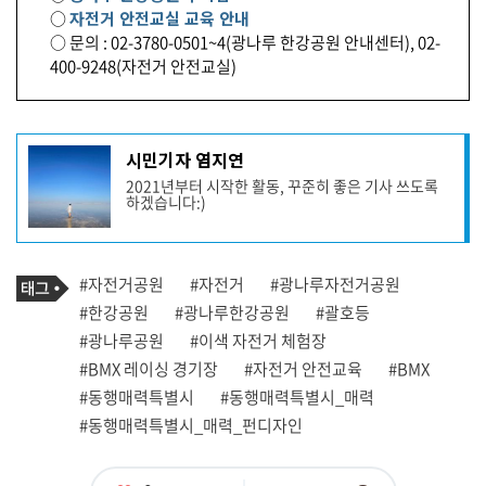
○
자전거 안전교실 교육 안내
○ 문의 : 02-3780-0501~4(광나루 한강공원 안내센터), 02-
400-9248(자전거 안전교실)
기
시민기자 염지연
사
2021년부터 시작한 활동, 꾸준히 좋은 기사 쓰도록
작
하겠습니다:)
성
자
프
로
기
필
태
#자전거공원
#자전거
#광나루자전거공원
사
그
관
#한강공원
#광나루한강공원
#괄호등
련
#광나루공원
#이색 자전거 체험장
태
그
#BMX 레이싱 경기장
#자전거 안전교육
#BMX
#동행매력특별시
#동행매력특별시_매력
#동행매력특별시_매력_펀디자인