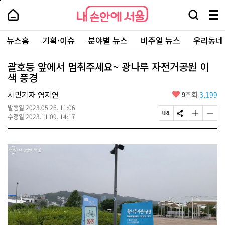
본
페
내
문
이
내
손
검
메
바
지
손
안
색
뉴
로
상
안
주
에
창
전
가
단
에
뉴스홈
기획·이슈
분야별 뉴스
비주얼 뉴스
우리동네
요
서
열
체
기
으
서
서
울
기
보
로
울
비
기
이
-
괄호등 앞에서 멈춰주세요~ 광나루 자전거공원 이
스
동
서
색 풍경
바
울
로
시
가
좋
시민기자 염지연
9
조회
3,199
대
기
아
표
발행일
2023.05.26. 11:06
요
소
페
S
글
글
수정일
2023.11.09. 14:17
통
이
N
자
자
포
지
S
크
크
털
U
공
기
기
R
유
크
작
L
하
게
게
복
기
변
변
사
경
경
하
하
기
기