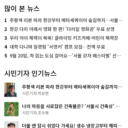
많이 본 뉴스
1
주황색 리본 따라 한강부터 메타세쿼이아 숲길까지…서울둘레길 15코스
2
한강 다리 아래서 영화 한 편! '다리밑 영화관' 무료 상영
3
우리 아이 체력이 쑥쑥! 클라이밍 키즈카페·어린이 체력장
4
대학 다니며 일경험 '서영커' 캠프 모집…전액 무료
5
9월 20일, 차 없는 도심 걸어요…'서울 걷자 페스티벌' 선착순 5천명
시민기자 인기뉴스
주황색 리본 따라 한강부터 메타세쿼이아 숲길까지…
서울둘레길 15코스
시민기자 박상현
나의 마음을 사로잡은 건축물은? '서울시 건축상' 수
상작 공개!
시민기자 조수봉
더울 땐 잠시 쉬었다 가세요! 생수 냉장고부터 해피소