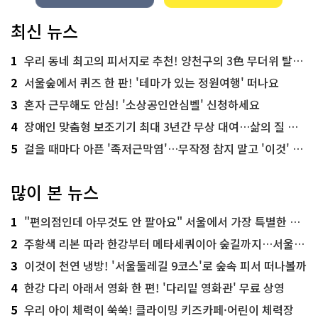
최신 뉴스
1
우리 동네 최고의 피서지로 추천! 양천구의 3色 무더위 탈출 명소
2
서울숲에서 퀴즈 한 판! '테마가 있는 정원여행' 떠나요
3
혼자 근무해도 안심! '소상공인안심벨' 신청하세요
4
장애인 맞춤형 보조기기 최대 3년간 무상 대여…삶의 질 높인다
5
걸을 때마다 아픈 '족저근막염'…무작정 참지 말고 '이것' 해보세요!
많이 본 뉴스
1
"편의점인데 아무것도 안 팔아요" 서울에서 가장 특별한 편의점의 정체
2
주황색 리본 따라 한강부터 메타세쿼이아 숲길까지…서울둘레길 15코스
3
이것이 천연 냉방! '서울둘레길 9코스'로 숲속 피서 떠나볼까
4
한강 다리 아래서 영화 한 편! '다리밑 영화관' 무료 상영
5
우리 아이 체력이 쑥쑥! 클라이밍 키즈카페·어린이 체력장