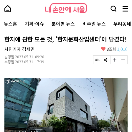
본
페
내
문
이
내
손
검
메
바
지
손
안
색
뉴
로
상
안
주
에
창
전
가
단
에
뉴스홈
기획·이슈
분야별 뉴스
비주얼 뉴스
우리동네
요
서
열
체
기
으
서
서
울
기
보
로
울
비
기
이
-
한지에 관한 모든 것, '한지문화산업센터'에 담겼다!
스
동
서
바
울
좋
시민기자 김세민
8
조회
1,016
로
시
아
가
대
발행일
2023.05.31. 09:20
요
기
페
S
글
글
표
수정일
2023.05.31. 17:39
이
N
자
자
소
지
S
크
크
통
U
공
기
기
포
R
유
크
작
털
L
하
게
게
복
기
변
변
사
경
경
하
하
기
기