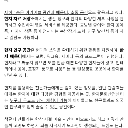
지하 1층은 아카이브 공간과 배움터, 소통 공간
으로 활용되고 있다.
한지 자료 저장소
에서는 생산 정보와 한지의 다양한 세부 사항을 관
리하고 수집하여 열람 서비스를 제공한다. 공방별 종이와 한지 공예
품, 디자인 상품 등이 전시되는 수납장과 도서, 연구 발간서 등의 자
료 열람도 가능하다.
한지 연구 공간
은 현대적 쓰임을 확대하기 위한 활동을 지원하며,
한
지 배움터
에서는 포럼, 워크숍, 세미나 등의 프로그램이 진행된다.
한지라고 써놓지 않으면 모를 만큼 예쁜 다양한 한지들이 많고, 인테
리어나 공예, 포장지 등으로 사용되는 등 일상생활 곳곳에서 한지를
만날 수 있다.
한지를 활용하는 전문가들에게는 깊이 있는 정보를, 일반 관람객들
에게는 한지에 대한 다양한 경험을 제공하는 곳, 한지문화산업센터
는
누구나 무료로 상시 체험이 가능
해 아이들과도 친구들과도 외국
인 친구와도 함께 즐길 수 있는 공간이다.
책갈피 만들기는 학창 시절 미술 시간이 떠오르기도 하고 어떻게 만
들까 고민도 하면서 뇌를 자극시켜 도파민이 생성되는 느낌도 든다.