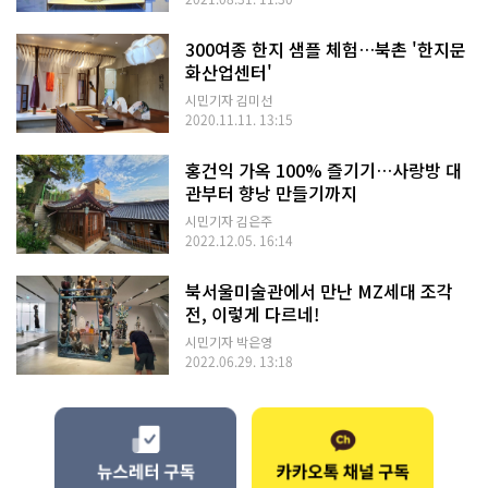
300여종 한지 샘플 체험…북촌 '한지문
화산업센터'
시민기자 김미선
2020.11.11. 13:15
홍건익 가옥 100% 즐기기…사랑방 대
관부터 향낭 만들기까지
시민기자 김은주
2022.12.05. 16:14
북서울미술관에서 만난 MZ세대 조각
전, 이렇게 다르네!
시민기자 박은영
2022.06.29. 13:18