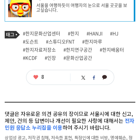
사
서울을 여행하듯이 여행자의 눈으로 서울 곳곳을 보
작
고싶습니다.
성
자
프
로
기
필
태
#한지문화산업센터
#한지
#HANJI
#HJ
사
그
관
#도슨트
#스튜디오FNT
#한지마루
련
#한지자료저장소
#한지연구공간
#한지배움터
태
그
#KCDF
#인장
#문화산업공간
좋
8
카
트
페
아
카
위
이
요
오
터
스
톡
북
댓글은 자유로운 의견 공유의 장이므로 서울시에 대한 신고,
제안, 건의 등 답변이나 개선이 필요한 사항에 대해서는
전자
민원 응답소 누리집을 이용
하여 주시기 바랍니다.
상업성 광고, 저작권 침해, 저속한 표현, 특정인에 대한 비방, 명예훼손, 정