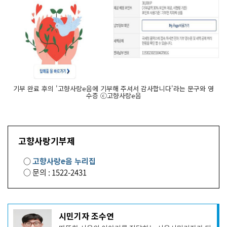
기부 완료 후의 '고향사랑e음에 기부해 주셔서 감사합니다'라는 문구와 영
수증 ⓒ고향사랑e음
고향사랑기부제
○
고향사랑e음 누리집
○ 문의 : 1522-2431
기
시민기자 조수연
사