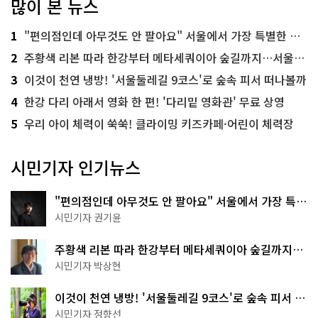
많이 본 뉴스
1
"편의점인데 아무것도 안 팔아요" 서울에서 가장 특별한 편의점의 정체
2
주황색 리본 따라 한강부터 메타세쿼이아 숲길까지…서울둘레길 15코스
3
이것이 천연 냉방! '서울둘레길 9코스'로 숲속 피서 떠나볼까
4
한강 다리 아래서 영화 한 편! '다리밑 영화관' 무료 상영
5
우리 아이 체력이 쑥쑥! 클라이밍 키즈카페·어린이 체력장
시민기자 인기뉴스
"편의점인데 아무것도 안 팔아요" 서울에서 가장 특별
한 편의점의 정체
시민기자 권기윤
주황색 리본 따라 한강부터 메타세쿼이아 숲길까지…
서울둘레길 15코스
시민기자 박상현
이것이 천연 냉방! '서울둘레길 9코스'로 숲속 피서 떠
나볼까
시민기자 정향선