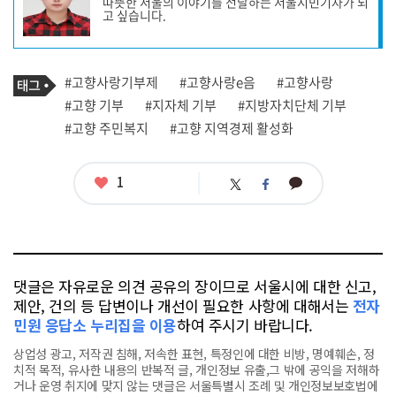
따뜻한 서울의 이야기를 전달하는 서울시민기자가 되
작
고 싶습니다.
성
자
프
로
기
필
태
#고향사랑기부제
#고향사랑e음
#고향사랑
사
그
관
#고향 기부
#지자체 기부
#지방자치단체 기부
련
#고향 주민복지
#고향 지역경제 활성화
태
그
좋
1
카
트
페
아
카
위
이
요
오
터
스
톡
북
댓글은 자유로운 의견 공유의 장이므로 서울시에 대한 신고,
제안, 건의 등 답변이나 개선이 필요한 사항에 대해서는
전자
민원 응답소 누리집을 이용
하여 주시기 바랍니다.
상업성 광고, 저작권 침해, 저속한 표현, 특정인에 대한 비방, 명예훼손, 정
치적 목적, 유사한 내용의 반복적 글, 개인정보 유출,그 밖에 공익을 저해하
거나 운영 취지에 맞지 않는 댓글은 서울특별시 조례 및 개인정보보호법에