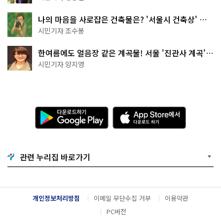
나의 마음을 사로잡은 건축물은? '서울시 건축상' 수
상작 공개!
시민기자 조수봉
한여름에도 얼음장 같은 계곡물! 서울 '진관사 계곡'이
천국이네~
시민기자 양지영
다
A
운
p
로
p
드
S
하
t
기
o
관련 누리집 바로가기
G
r
o
e
o
에
g
서
l
다
개인정보처리방침
이메일 무단수집 거부
이용약관
e
운
P
로
PC버전
l
드