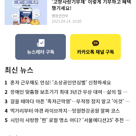
'고향사랑기부제' 이렇게 기부하고 혜택
챙기세요!
행정안전부
2023.04.14. 10:00
최신 뉴스
1
혼자 근무해도 안심! '소상공인안심벨' 신청하세요
2
장애인 맞춤형 보조기기 최대 3년간 무상 대여…삶의 질 높인다
3
걸을 때마다 아픈 '족저근막염'…무작정 참지 말고 '이것' 해보세요!
4
먹거리부터 야경 라이브까지…망원한강공원 알짜 코스
5
시민이 사랑한 '찐' 로컬 명소 어디? '서울에디션25' 추천 코스