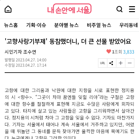
본
페
내
문
이
내
손
검
메
바
지
손
안
색
뉴
로
상
안
주
에
창
전
가
단
에
뉴스홈
기획·이슈
분야별 뉴스
비주얼 뉴스
우리동네
요
서
열
체
기
으
서
서
울
기
보
로
울
비
기
이
-
'고향사랑기부제' 동참했더니, 더 큰 선물 받았어요
스
동
서
바
울
좋
시민기자 조수연
1
조회
3,833
로
시
아
가
대
발행일
2023.04.27. 14:00
요
기
페
S
글
글
표
수정일
2023.04.27. 17:14
이
N
자
자
소
지
S
크
크
통
U
공
기
기
포
R
유
크
작
털
고향에 대한 그리움과 낙원에 대한 지향을 시로 표현한 정지용
L
하
게
게
복
기
변
변
의 시 <향수>. “그곳이 차마 꿈엔들 잊힐 리야”라는 구절은 고향
사
경
경
에 대한 향수를 절절하게 표현해 지금도 수많은 사람에게 회자되
하
하
고 있다. 타지에 살고 있는 사람들은 고향을 그리워하면서 살아간
기
기
다. 정지용의 시처럼 차마 그 고향을 잊을 수 없다. 기자도 마찬가지
다. 기자는 서울에서 태어나 계속 서울에서 거주하고 있지만, 어렸
을 때 뛰놀던 그 동네를 문득 찾아가면 울컥한 마음에 목메기도 한
다. 누구에게나 고향은 그러한 의미다.