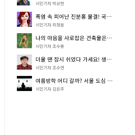
시민기자 박상현
폭염 속 피어난 진분홍 물결! 국립중앙박물관 배롱나무 명소
시민기자 최정윤
나의 마음을 사로잡은 건축물은? '서울시 건축상' 수상작 공개!
시민기자 조수봉
더울 땐 잠시 쉬었다 가세요! 생수 냉장고부터 해피소·무더위쉼터까지
시민기자 조수연
여름방학 어디 갈까? 서울 도심 무료 실내 여행 코스 추천
시민기자 김은주