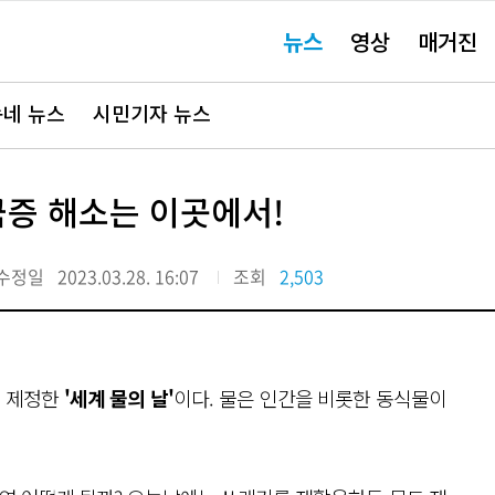
주
뉴스
영상
매거진
요
서
비
스
바
네 뉴스
시민기자 뉴스
로
가
기"
금증 해소는 이곳에서!
수정일
2023.03.28. 16:07
조회
2,503
해 제정한
'세계 물의 날'
이다. 물은 인간을 비롯한 동식물이