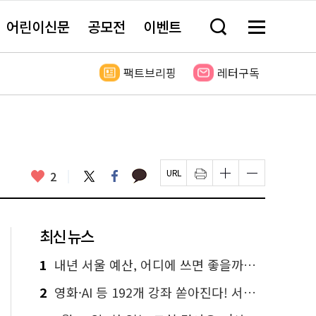
어린이신문
공모전
이벤트
검
메
색
뉴
창
전
열
체
팩트브리핑
레터구독
기
보
기
카
좋
트
페
2
페
인
글
글
카
위
이
아
이
쇄
자
자
오
터
스
요
지
하
크
크
톡
북
U
기
기
기
R
새
크
작
L
창
게
게
최신 뉴스
복
열
변
변
사
림
경
경
하
하
1
내년 서울 예산, 어디에 쓰면 좋을까요? 온라인 투표
기
기
2
영화·AI 등 192개 강좌 쏟아진다! 서울시민대학 선착순 신청