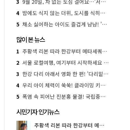
3
9월 20일, 차 없는 도심 걸어요…'서울 걷자 페스티벌' 선착순 5천명
4
밤에도 식지 않는 더위, 도시를 식히는 시원한 해법은?
5
채소 싫어하는 아이도 즐겁게 냠냠! '찾아가는 서울시 식생활 교육' 현장
많이 본 뉴스
1
주황색 리본 따라 한강부터 메타세쿼이아 숲길까지…서울둘레길 15코스
2
서울 로컬여행, 여기부터 시작하세요 '서울에디션25'
3
한강 다리 아래서 영화 한 편! '다리밑 영화관' 무료 상영
4
우리 아이 체력이 쑥쑥! 클라이밍 키즈카페·어린이 체력장
5
폭염 속 피어난 진분홍 물결! 국립중앙박물관 배롱나무 명소
시민기자 인기뉴스
주황색 리본 따라 한강부터 메타세쿼이아 숲길까지…서울둘레길 15코스