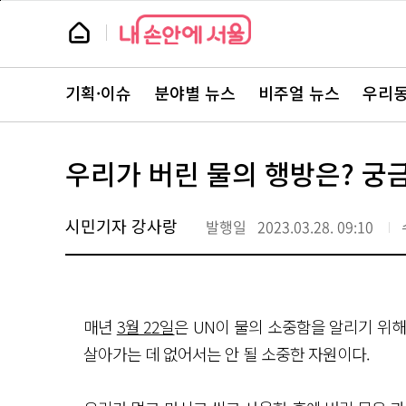
본
페
문
이
뉴
바
지
스
로
상
룸
가
단
뉴
기
으
스
로
기획·이슈
분야별 뉴스
비주얼 뉴스
우리동
주
이
요
동
서
비
스
우리가 버린 물의 행방은? 궁
바
로
가
기
시민기자 강사랑
발행일
2023.03.28. 09:10
매년
3월 22일
은 UN이 물의 소중함을 알리기 위
살아가는 데 없어서는 안 될 소중한 자원이다.