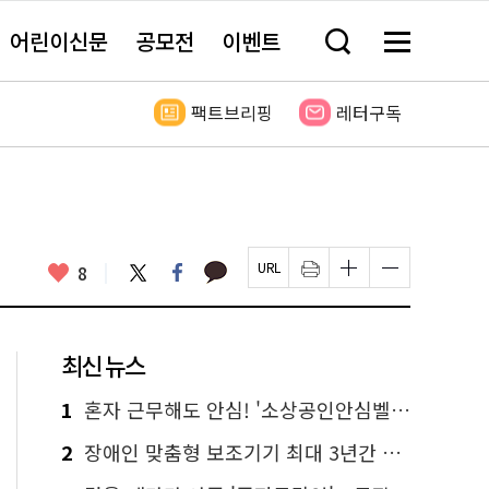
어린이신문
공모전
이벤트
검
메
색
뉴
창
전
열
체
팩트브리핑
레터구독
기
보
기
카
좋
트
페
8
페
인
글
글
카
위
이
아
이
쇄
자
자
오
터
스
요
지
하
크
크
톡
북
U
기
기
기
R
새
크
작
L
창
게
게
최신 뉴스
복
열
변
변
사
림
경
경
하
하
1
혼자 근무해도 안심! '소상공인안심벨' 신청하세요
기
기
2
장애인 맞춤형 보조기기 최대 3년간 무상 대여…삶의 질 높인다