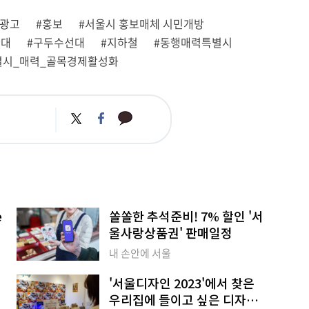
#광고
#홍보
#서울시 홍보매체 시민개방
판대
#구두수선대
#지하철
#동행매력특별시
별시_매력_골목경제활성화
카
트
페
카
위
이
오
터
스
톡
북
e
쏠쏠한 추석준비! 7% 할인 '서
울사랑상품권' 판매일정
내 손안에 서울
'서울디자인 2023'에서 찾은
우리집에 들이고 싶은 디자인