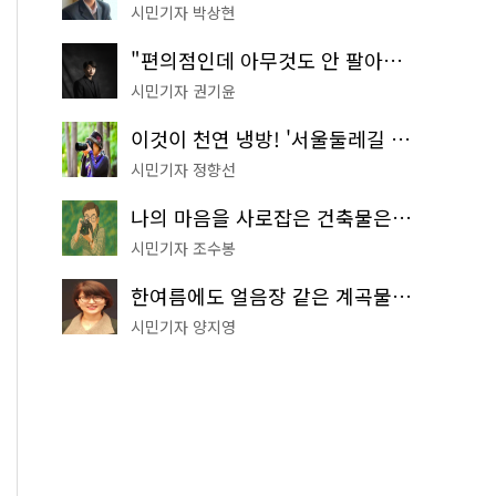
시민기자 박상현
"편의점인데 아무것도 안 팔아요" 서울에서 가장 특별한 편의점의 정체
시민기자 권기윤
이것이 천연 냉방! '서울둘레길 9코스'로 숲속 피서 떠나볼까
시민기자 정향선
나의 마음을 사로잡은 건축물은? '서울시 건축상' 수상작 공개!
시민기자 조수봉
한여름에도 얼음장 같은 계곡물! 서울 '진관사 계곡'이 천국이네~
시민기자 양지영