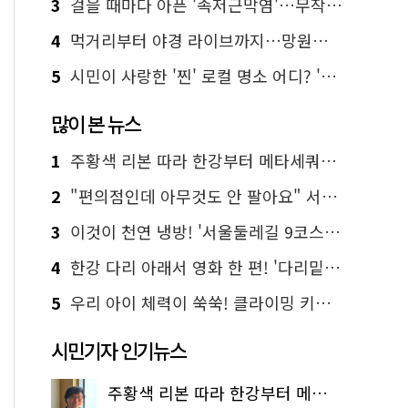
3
걸을 때마다 아픈 '족저근막염'…무작정 참지 말고 '이것' 해보세요!
4
먹거리부터 야경 라이브까지…망원한강공원 알짜 코스
5
시민이 사랑한 '찐' 로컬 명소 어디? '서울에디션25' 추천 코스
많이 본 뉴스
1
주황색 리본 따라 한강부터 메타세쿼이아 숲길까지…서울둘레길 15코스
2
"편의점인데 아무것도 안 팔아요" 서울에서 가장 특별한 편의점의 정체
3
이것이 천연 냉방! '서울둘레길 9코스'로 숲속 피서 떠나볼까
4
한강 다리 아래서 영화 한 편! '다리밑 영화관' 무료 상영
5
우리 아이 체력이 쑥쑥! 클라이밍 키즈카페·어린이 체력장
시민기자 인기뉴스
주황색 리본 따라 한강부터 메타세쿼이아 숲길까지…서울둘레길 15코스