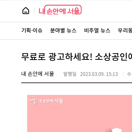
본
페
문
이
뉴
바
지
스
로
상
룸
가
단
뉴
기
으
스
로
기획·이슈
분야별 뉴스
비주얼 뉴스
우리동
주
이
요
동
서
비
스
무료로 광고하세요! 소상공인
바
로
가
기
내 손안에 서울
발행일
2023.03.09. 15:13
수