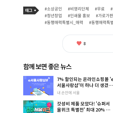
기
태
#소상공인
#비영리단체
#무료
사
그
관
#청년창업
#인쇄물 홍보
#가로가
련
태
#동행매력특별시_매력
#동행매력특
그
좋
8
아
요
함께 보면 좋은 뉴스
7% 할인되는 온라인쇼핑몰 '
서울사랑샵'이 하나 더 생겼어
요!
내 손안에 서울
갓성비 제품 모았다! '슈퍼서
울위크 특별전' 최대 20% 할