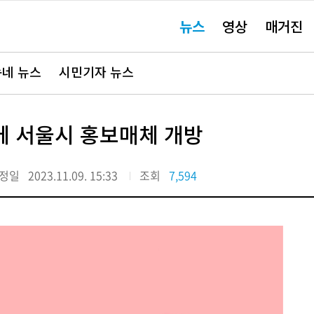
주
뉴스
영상
매거진
요
서
비
스
바
네 뉴스
시민기자 뉴스
로
가
기"
에 서울시 홍보매체 개방
정일
2023.11.09. 15:33
조회
7,594