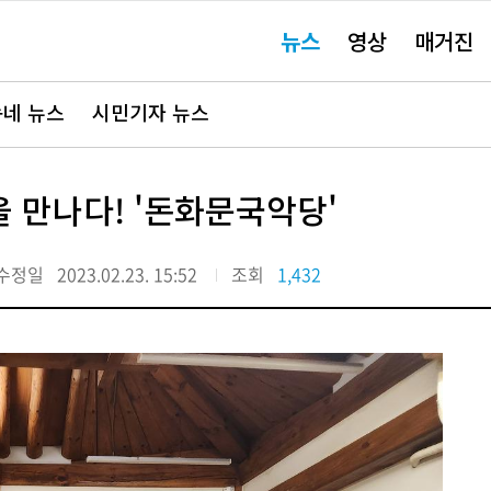
주
뉴스
영상
매거진
요
서
비
스
바
네 뉴스
시민기자 뉴스
로
가
기"
 만나다! '돈화문국악당'
수정일
2023.02.23. 15:52
조회
1,432