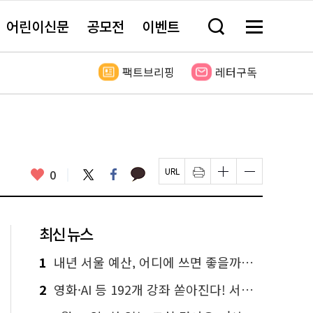
어린이신문
공모전
이벤트
검
메
색
뉴
창
전
열
체
팩트브리핑
레터구독
기
보
기
카
좋
트
페
0
페
인
글
글
카
위
이
아
이
쇄
자
자
오
터
스
요
지
하
크
크
톡
북
U
기
기
기
R
새
크
작
L
창
게
게
최신 뉴스
복
열
변
변
사
림
경
경
하
하
1
내년 서울 예산, 어디에 쓰면 좋을까요? 온라인 투표
기
기
2
영화·AI 등 192개 강좌 쏟아진다! 서울시민대학 선착순 신청