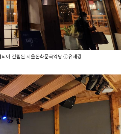
혼합되어 건립된 서울돈화문국악당 ⓒ유세경