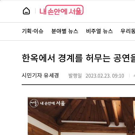
본
페
문
이
뉴
바
지
스
로
상
룸
가
단
뉴
기
으
스
로
기획·이슈
분야별 뉴스
비주얼 뉴스
우리동
주
이
요
동
서
비
스
한옥에서 경계를 허무는 공연을
바
로
가
기
시민기자 유세경
발행일
2023.02.23. 09:10