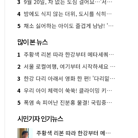
3
9월 20일, 차 없는 도심 걸어요…'서울 걷자 페스티벌' 선착순 5천명
4
밤에도 식지 않는 더위, 도시를 식히는 시원한 해법은?
5
채소 싫어하는 아이도 즐겁게 냠냠! '찾아가는 서울시 식생활 교육' 현장
많이 본 뉴스
1
주황색 리본 따라 한강부터 메타세쿼이아 숲길까지…서울둘레길 15코스
2
서울 로컬여행, 여기부터 시작하세요 '서울에디션25'
3
한강 다리 아래서 영화 한 편! '다리밑 영화관' 무료 상영
4
우리 아이 체력이 쑥쑥! 클라이밍 키즈카페·어린이 체력장
5
폭염 속 피어난 진분홍 물결! 국립중앙박물관 배롱나무 명소
시민기자 인기뉴스
주황색 리본 따라 한강부터 메타세쿼이아 숲길까지…서울둘레길 15코스