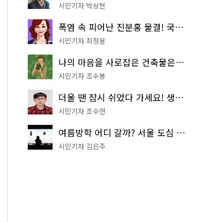
시민기자 박상현
폭염 속 피어난 진분홍 물결! 국립중앙박물관 배롱나무 명소
시민기자 최정윤
나의 마음을 사로잡은 건축물은? '서울시 건축상' 수상작 공개!
시민기자 조수봉
더울 땐 잠시 쉬었다 가세요! 생수 냉장고부터 해피소·무더위쉼터까지
시민기자 조수연
여름방학 어디 갈까? 서울 도심 무료 실내 여행 코스 추천
시민기자 김은주