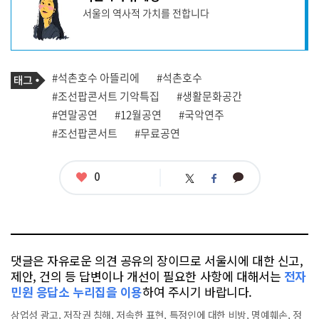
사
서울의 역사적 가치를 전합니다
작
성
자
프
로
기
필
태
#석촌호수 아뜰리에
#석촌호수
사
그
관
#조선팝콘서트 기악특집
#생활문화공간
련
#연말공연
#12월공연
#국악연주
태
그
#조선팝콘서트
#무료공연
좋
0
카
트
페
아
카
위
이
요
오
터
스
톡
북
댓글은 자유로운 의견 공유의 장이므로 서울시에 대한 신고,
제안, 건의 등 답변이나 개선이 필요한 사항에 대해서는
전자
민원 응답소 누리집을 이용
하여 주시기 바랍니다.
상업성 광고, 저작권 침해, 저속한 표현, 특정인에 대한 비방, 명예훼손, 정