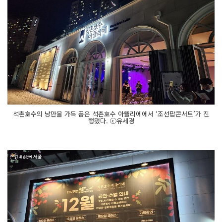
석촌호수의 낭만을 가득 품은 석촌호수 아뜰리에에서 ‘조선팝콘서트’가 진
행됐다. ⓒ유세경