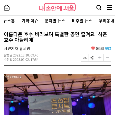
본
페
내
문
이
내
손
검
메
바
지
손
안
색
뉴
로
상
안
주
에
창
전
가
단
에
뉴스홈
기획·이슈
분야별 뉴스
비주얼 뉴스
우리동네
요
서
열
체
기
으
서
서
울
기
보
로
울
비
기
이
-
아름다운 호수 바라보며 특별한 공연 즐겨요 '석촌
스
동
서
호수 아뜰리에'
바
울
로
시
가
좋
시민기자 유세경
0
조회
993
대
기
아
표
발행일
2022.12.30. 09:40
요
소
페
S
글
글
수정일
2023.01.02. 17:54
통
이
N
자
자
포
지
S
크
크
털
U
공
기
기
R
유
크
작
L
하
게
게
복
기
변
변
사
경
경
하
하
기
기