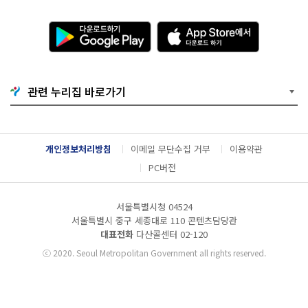
다
A
운
p
로
p
드
S
하
t
기
o
관련 누리집 바로가기
G
r
o
e
o
에
g
서
l
다
개인정보처리방침
이메일 무단수집 거부
이용약관
e
운
P
로
PC버전
l
드
a
하
y
기
서울특별시청 04524
서울특별시 중구 세종대로 110 콘텐츠담당관
대표전화
다산콜센터
02-120
ⓒ
2020. Seoul Metropolitan Government all rights reserved.