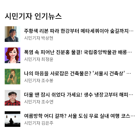
시민기자 인기뉴스
주황색 리본 따라 한강부터 메타세쿼이아 숲길까지…
서울둘레길 15코스
시민기자 박상현
폭염 속 피어난 진분홍 물결! 국립중앙박물관 배롱나
무 명소
시민기자 최정윤
나의 마음을 사로잡은 건축물은? '서울시 건축상' 수
상작 공개!
시민기자 조수봉
더울 땐 잠시 쉬었다 가세요! 생수 냉장고부터 해피소
·무더위쉼터까지
시민기자 조수연
여름방학 어디 갈까? 서울 도심 무료 실내 여행 코스
추천
시민기자 김은주