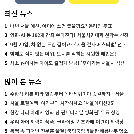
최신 뉴스
1
내년 서울 예산, 어디에 쓰면 좋을까요? 온라인 투표
2
영화·AI 등 192개 강좌 쏟아진다! 서울시민대학 선착순 신청
3
9월 20일, 차 없는 도심 걸어요…'서울 걷자 페스티벌' 선착순 5천명
4
밤에도 식지 않는 더위, 도시를 식히는 시원한 해법은?
5
채소 싫어하는 아이도 즐겁게 냠냠! '찾아가는 서울시 식생활 교육' 현장
많이 본 뉴스
1
주황색 리본 따라 한강부터 메타세쿼이아 숲길까지…서울둘레길 15코스
2
서울 로컬여행, 여기부터 시작하세요 '서울에디션25'
3
한강 다리 아래서 영화 한 편! '다리밑 영화관' 무료 상영
4
우리 아이 체력이 쑥쑥! 클라이밍 키즈카페·어린이 체력장
5
폭염 속 피어난 진분홍 물결! 국립중앙박물관 배롱나무 명소