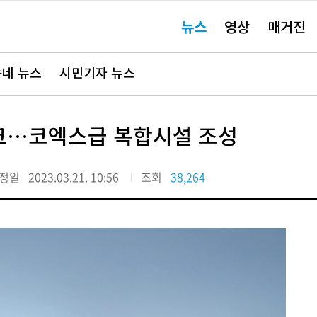
주
뉴스
영상
매거진
요
서
비
스
바
네 뉴스
시민기자 뉴스
로
가
기"
크…코엑스급 복합시설 조성
정일
2023.03.21. 10:56
조회
38,264