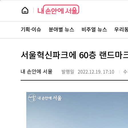
본
페
문
이
뉴
바
지
스
로
상
룸
가
단
뉴
기
으
스
로
기획·이슈
분야별 뉴스
비주얼 뉴스
우리동
주
이
요
동
서
비
스
서울혁신파크에 60층 랜드마
바
로
가
기
내 손안에 서울
발행일
2022.12.19. 17:10
수