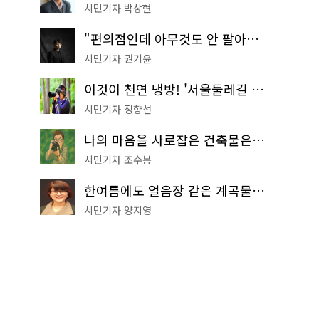
시민기자 박상현
"편의점인데 아무것도 안 팔아요" 서울에서 가장 특별한 편의점의 정체
시민기자 권기윤
이것이 천연 냉방! '서울둘레길 9코스'로 숲속 피서 떠나볼까
시민기자 정향선
나의 마음을 사로잡은 건축물은? '서울시 건축상' 수상작 공개!
시민기자 조수봉
한여름에도 얼음장 같은 계곡물! 서울 '진관사 계곡'이 천국이네~
시민기자 양지영