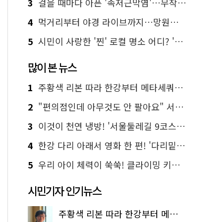
3
걸을 때마다 아픈 '족저근막염'…무작정 참지 말고 '이것' 해보세요!
4
먹거리부터 야경 라이브까지…망원한강공원 알짜 코스
5
시민이 사랑한 '찐' 로컬 명소 어디? '서울에디션25' 추천 코스
많이 본 뉴스
1
주황색 리본 따라 한강부터 메타세쿼이아 숲길까지…서울둘레길 15코스
2
"편의점인데 아무것도 안 팔아요" 서울에서 가장 특별한 편의점의 정체
3
이것이 천연 냉방! '서울둘레길 9코스'로 숲속 피서 떠나볼까
4
한강 다리 아래서 영화 한 편! '다리밑 영화관' 무료 상영
5
우리 아이 체력이 쑥쑥! 클라이밍 키즈카페·어린이 체력장
시민기자 인기뉴스
주황색 리본 따라 한강부터 메타세쿼이아 숲길까지…서울둘레길 15코스