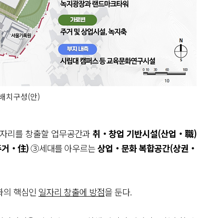
배치구성(안)
일자리를 창출할 업무공간과
취‧창업 기반시설(산업‧職)
주거‧住)
③세대를 아우르는
상업‧문화 복합공간(상권‧
성화의 핵심인
일자리 창출에 방점
을 둔다.