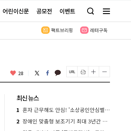
어린이신문
공모전
이벤트
검
메
색
뉴
창
전
열
체
팩트브리핑
레터구독
기
보
기
카
좋
트
페
28
페
인
글
글
카
위
이
아
이
쇄
자
자
오
터
스
요
지
하
크
크
톡
북
U
기
기
기
R
새
크
작
L
창
게
게
최신 뉴스
복
열
변
변
사
림
경
경
하
하
1
혼자 근무해도 안심! '소상공인안심벨' 신청하세요
기
기
2
장애인 맞춤형 보조기기 최대 3년간 무상 대여…삶의 질 높인다