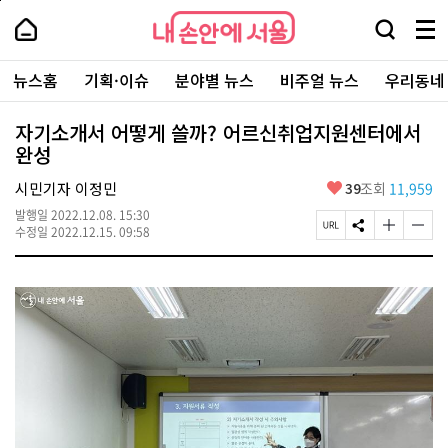
본
페
내
문
이
내
손
검
메
바
지
손
안
색
뉴
로
상
안
주
에
창
전
가
단
에
뉴스홈
기획·이슈
분야별 뉴스
비주얼 뉴스
우리동네
요
서
열
체
기
으
서
서
울
기
보
로
울
비
기
이
-
자기소개서 어떻게 쓸까? 어르신취업지원센터에서
스
동
서
완성
바
울
로
시
가
좋
시민기자 이정민
39
조회
11,959
대
기
아
표
발행일
2022.12.08. 15:30
요
소
페
S
글
글
수정일
2022.12.15. 09:58
통
이
N
자
자
포
지
S
크
크
털
U
공
기
기
R
유
크
작
L
하
게
게
복
기
변
변
사
경
경
하
하
기
기