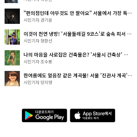
"편의점인데 아무것도 안 팔아요" 서울에서 가장 특별
한 편의점의 정체
시민기자 권기윤
이것이 천연 냉방! '서울둘레길 9코스'로 숲속 피서 떠
나볼까
시민기자 정향선
나의 마음을 사로잡은 건축물은? '서울시 건축상' 수
상작 공개!
시민기자 조수봉
한여름에도 얼음장 같은 계곡물! 서울 '진관사 계곡'이
천국이네~
시민기자 양지영
다
A
운
p
로
p
드
S
하
t
기
o