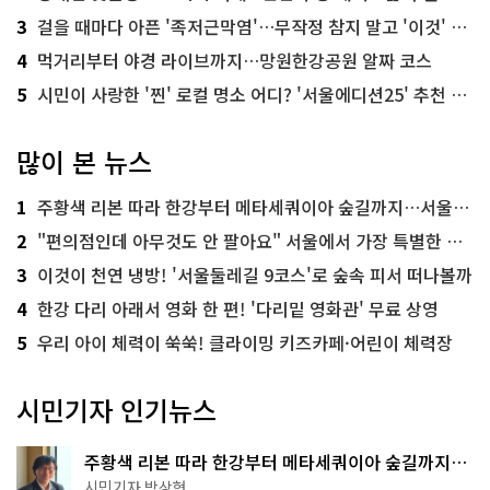
3
걸을 때마다 아픈 '족저근막염'…무작정 참지 말고 '이것' 해보세요!
4
먹거리부터 야경 라이브까지…망원한강공원 알짜 코스
5
시민이 사랑한 '찐' 로컬 명소 어디? '서울에디션25' 추천 코스
많이 본 뉴스
1
주황색 리본 따라 한강부터 메타세쿼이아 숲길까지…서울둘레길 15코스
2
"편의점인데 아무것도 안 팔아요" 서울에서 가장 특별한 편의점의 정체
3
이것이 천연 냉방! '서울둘레길 9코스'로 숲속 피서 떠나볼까
4
한강 다리 아래서 영화 한 편! '다리밑 영화관' 무료 상영
5
우리 아이 체력이 쑥쑥! 클라이밍 키즈카페·어린이 체력장
시민기자 인기뉴스
주황색 리본 따라 한강부터 메타세쿼이아 숲길까지…
서울둘레길 15코스
시민기자 박상현