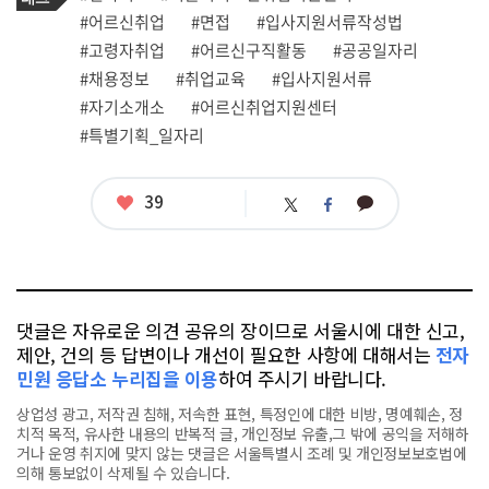
사
그
관
#어르신취업
#면접
#입사지원서류작성법
련
#고령자취업
#어르신구직활동
#공공일자리
태
그
#채용정보
#취업교육
#입사지원서류
#자기소개소
#어르신취업지원센터
#특별기획_일자리
좋
39
카
트
페
아
카
위
이
요
오
터
스
톡
북
댓글은 자유로운 의견 공유의 장이므로 서울시에 대한 신고,
제안, 건의 등 답변이나 개선이 필요한 사항에 대해서는
전자
민원 응답소 누리집을 이용
하여 주시기 바랍니다.
상업성 광고, 저작권 침해, 저속한 표현, 특정인에 대한 비방, 명예훼손, 정
치적 목적, 유사한 내용의 반복적 글, 개인정보 유출,그 밖에 공익을 저해하
거나 운영 취지에 맞지 않는 댓글은 서울특별시 조례 및 개인정보보호법에
의해 통보없이 삭제될 수 있습니다.