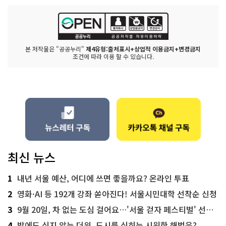
본 저작물은 "공공누리"
제4유형:출처표시+상업적 이용금지+변경금지
조건에 따라 이용 할 수 있습니다.
최신 뉴스
1
내년 서울 예산, 어디에 쓰면 좋을까요? 온라인 투표
2
영화·AI 등 192개 강좌 쏟아진다! 서울시민대학 선착순 신청
3
9월 20일, 차 없는 도심 걸어요…'서울 걷자 페스티벌' 선착순 5천명
4
밤에도 식지 않는 더위, 도시를 식히는 시원한 해법은?