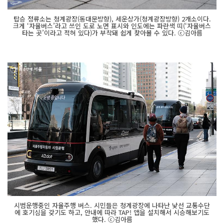
탑승 정류소는 청계광장(동대문방향), 세운상가(청계광장방향) 2개소이다.
크게 ‘자율버스’라고 쓰인 도로 노면 표시와 인도에는 파란색 띠(‘자율버스
타는 곳’이라고 적혀 있다)가 부착돼 쉽게 찾아볼 수 있다. ⓒ김아름
시범운행중인 자율주행 버스. 시민들은 청계광장에 나타난 낯선 교통수단
에 호기심을 갖기도 하고, 안내에 따라 TAP! 앱을 설치해서 시승해보기도
했다. ⓒ김아름