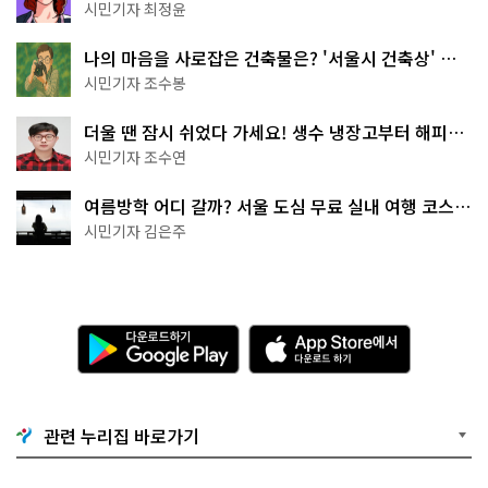
무 명소
시민기자 최정윤
나의 마음을 사로잡은 건축물은? '서울시 건축상' 수
상작 공개!
시민기자 조수봉
더울 땐 잠시 쉬었다 가세요! 생수 냉장고부터 해피소
·무더위쉼터까지
시민기자 조수연
여름방학 어디 갈까? 서울 도심 무료 실내 여행 코스
추천
시민기자 김은주
다
A
운
p
로
p
드
S
하
t
기
o
관련 누리집 바로가기
G
r
o
e
o
에