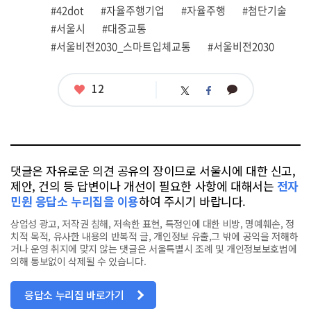
련
#42dot
#자율주행기업
#자율주행
#첨단기술
태
그
#서울시
#대중교통
#서울비전2030_스마트입체교통
#서울비전2030
좋
12
카
트
페
아
카
위
이
요
오
터
스
톡
북
댓글은 자유로운 의견 공유의 장이므로 서울시에 대한 신고,
제안, 건의 등 답변이나 개선이 필요한 사항에 대해서는
전자
민원 응답소 누리집을 이용
하여 주시기 바랍니다.
상업성 광고, 저작권 침해, 저속한 표현, 특정인에 대한 비방, 명예훼손, 정
치적 목적, 유사한 내용의 반복적 글, 개인정보 유출,그 밖에 공익을 저해하
거나 운영 취지에 맞지 않는 댓글은 서울특별시 조례 및 개인정보보호법에
의해 통보없이 삭제될 수 있습니다.
응답소 누리집 바로가기