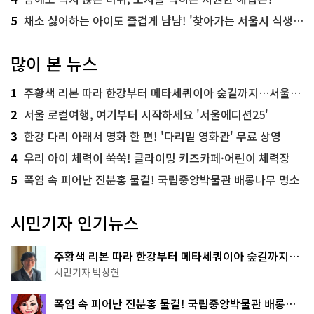
5
채소 싫어하는 아이도 즐겁게 냠냠! '찾아가는 서울시 식생활 교육' 현장
많이 본 뉴스
1
주황색 리본 따라 한강부터 메타세쿼이아 숲길까지…서울둘레길 15코스
2
서울 로컬여행, 여기부터 시작하세요 '서울에디션25'
3
한강 다리 아래서 영화 한 편! '다리밑 영화관' 무료 상영
4
우리 아이 체력이 쑥쑥! 클라이밍 키즈카페·어린이 체력장
5
폭염 속 피어난 진분홍 물결! 국립중앙박물관 배롱나무 명소
시민기자 인기뉴스
주황색 리본 따라 한강부터 메타세쿼이아 숲길까지…
서울둘레길 15코스
시민기자 박상현
폭염 속 피어난 진분홍 물결! 국립중앙박물관 배롱나