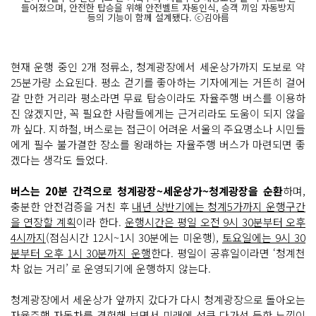
들어졌으며, 안전한 탑승을 위해 안전벨트 자동인식, 승객 끼임 자동방지
등의 기능이 함께 설계됐다. ⓒ김아름
현재 운행 중인 2개 정류소, 청계광장에서 세운상가까지 도보로 약
25분가량 소요된다. 평소 걷기를 좋아하는 기자에게는 거뜬히 걸어
갈 만한 거리라 평소라면 무료 탑승이라도 자율주행 버스를 이용하
진 않겠지만, 꼭 필요한 사람들에게는 근거리라도 도움이 되지 않을
까 싶다. 지하철, 버스로는 접근이 어려운 서울의 주요명소나 시민들
에게 필수 불가결한 장소를 왕래하는 자율주행 버스가 마련되면 좋
겠다는 생각도 들었다.
버스는 20분 간격으로 청계광장~세운상가~청계광장을 순환
하며,
충분한 안전검증을 거친 후
내년 상반기에는 청계5가까지 운행구간
을 연장할 계획
이라 한다.
운행시간은 평일 오전 9시 30분부터 오후
4시까지
(점심시간 12시~1시 30분에는 미운행),
토요일에는 9시 30
분부터 오후 1시 30분까지 운행
한다. 평일이 공휴일이라면 ‘청계천
차 없는 거리’ 로 운영되기에 운행하지 않는다.
청계광장에서 세운상가 앞까지 갔다가 다시 청계광장으로 돌아오는
자율주행 자동차를 경험해 보면서 미래에 성큼 다가선 듯한 느낌이