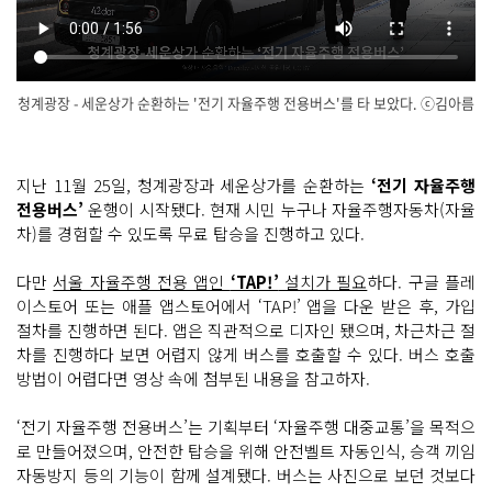
청계광장 - 세운상가 순환하는 '전기 자율주행 전용버스'를 타 보았다. ⓒ김아름
닫
기
지난 11월 25일, 청계광장과 세운상가를 순환하는
‘전기 자율주행
전용버스’
운행이 시작됐다. 현재 시민 누구나 자율주행자동차(자율
차)를 경험할 수 있도록 무료 탑승을 진행하고 있다.
다만
서울 자율주행 전용 앱인
‘TAP!’
설치가 필요
하다. 구글 플레
이스토어 또는 애플 앱스토어에서 ‘TAP!’ 앱을 다운 받은 후, 가입
절차를 진행하면 된다. 앱은 직관적으로 디자인 됐으며, 차근차근 절
차를 진행하다 보면 어렵지 않게 버스를 호출할 수 있다. 버스 호출
방법이 어렵다면 영상 속에 첨부된 내용을 참고하자.
‘전기 자율주행 전용버스’는 기획부터 ‘자율주행 대중교통’을 목적으
로 만들어졌으며, 안전한 탑승을 위해 안전벨트 자동인식, 승객 끼임
자동방지 등의 기능이 함께 설계됐다. 버스는 사진으로 보던 것보다