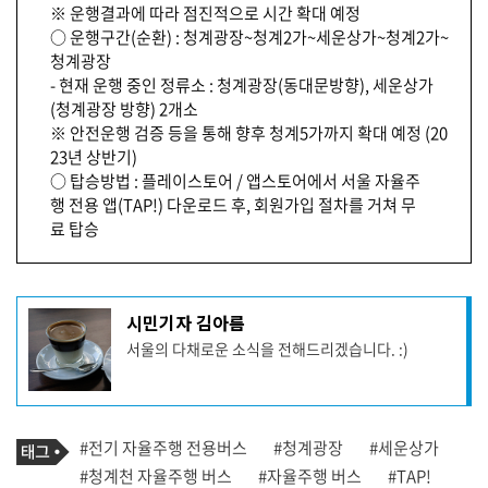
※ 운행결과에 따라 점진적으로 시간 확대 예정
○ 운행구간(순환) : 청계광장~청계2가~세운상가~청계2가~
청계광장
- 현재 운행 중인 정류소 : 청계광장(동대문방향), 세운상가
(청계광장 방향) 2개소
※ 안전운행 검증 등을 통해 향후 청계5가까지 확대 예정 (20
23년 상반기)
○ 탑승방법 : 플레이스토어 / 앱스토어에서 서울 자율주
행 전용 앱(TAP!) 다운로드 후, 회원가입 절차를 거쳐 무
료 탑승
기
시민기자 김아름
사
서울의 다채로운 소식을 전해드리겠습니다. :)
작
성
자
프
로
기
필
태
#전기 자율주행 전용버스
#청계광장
#세운상가
사
그
관
#청계천 자율주행 버스
#자율주행 버스
#TAP!