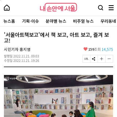
본
페
내
문
이
내
손
검
메
바
지
손
안
색
뉴
로
상
안
주
에
창
전
가
단
에
뉴스홈
기획·이슈
분야별 뉴스
비주얼 뉴스
우리동네
요
서
열
체
기
으
서
서
울
기
보
로
울
비
기
이
-
'서울아트책보고'에서 책 보고, 아트 보고, 즐겨 보
스
동
서
고!
바
울
로
시
가
좋
시민기자 홍지영
159
조회
14,575
대
기
아
표
발행일
2022.11.21. 09:03
요
소
페
S
글
글
수정일
2022.11.21. 19:26
통
이
N
자
자
포
지
S
크
크
털
U
공
기
기
R
유
크
작
L
하
게
게
복
기
변
변
사
경
경
하
하
기
기