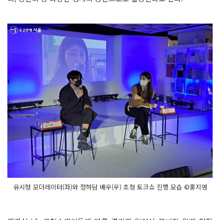
유시형 모더레이터(좌)와 정하담 배우(우) 초청 토크쇼 진행 모습 ©홍지영