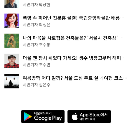
서울둘레길 15코스
시민기자 박상현
폭염 속 피어난 진분홍 물결! 국립중앙박물관 배롱나
무 명소
시민기자 최정윤
나의 마음을 사로잡은 건축물은? '서울시 건축상' 수
상작 공개!
시민기자 조수봉
더울 땐 잠시 쉬었다 가세요! 생수 냉장고부터 해피소
·무더위쉼터까지
시민기자 조수연
여름방학 어디 갈까? 서울 도심 무료 실내 여행 코스
추천
시민기자 김은주
다
A
운
p
로
p
드
S
하
t