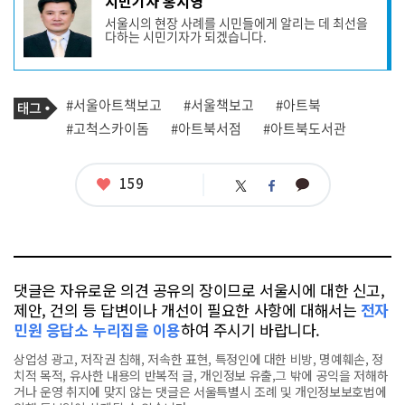
시민기자 홍지영
사
서울시의 현장 사례를 시민들에게 알리는 데 최선을
작
다하는 시민기자가 되겠습니다.
성
자
프
로
기
필
태
#서울아트책보고
#서울책보고
#아트북
사
그
관
#고척스카이돔
#아트북서점
#아트북도서관
련
태
그
좋
159
카
트
페
아
카
위
이
요
오
터
스
톡
북
댓글은 자유로운 의견 공유의 장이므로 서울시에 대한 신고,
제안, 건의 등 답변이나 개선이 필요한 사항에 대해서는
전자
민원 응답소 누리집을 이용
하여 주시기 바랍니다.
상업성 광고, 저작권 침해, 저속한 표현, 특정인에 대한 비방, 명예훼손, 정
치적 목적, 유사한 내용의 반복적 글, 개인정보 유출,그 밖에 공익을 저해하
거나 운영 취지에 맞지 않는 댓글은 서울특별시 조례 및 개인정보보호법에