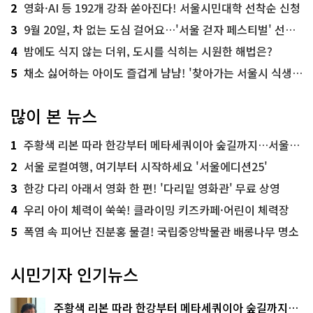
2
영화·AI 등 192개 강좌 쏟아진다! 서울시민대학 선착순 신청
3
9월 20일, 차 없는 도심 걸어요…'서울 걷자 페스티벌' 선착순 5천명
4
밤에도 식지 않는 더위, 도시를 식히는 시원한 해법은?
5
채소 싫어하는 아이도 즐겁게 냠냠! '찾아가는 서울시 식생활 교육' 현장
많이 본 뉴스
1
주황색 리본 따라 한강부터 메타세쿼이아 숲길까지…서울둘레길 15코스
2
서울 로컬여행, 여기부터 시작하세요 '서울에디션25'
3
한강 다리 아래서 영화 한 편! '다리밑 영화관' 무료 상영
4
우리 아이 체력이 쑥쑥! 클라이밍 키즈카페·어린이 체력장
5
폭염 속 피어난 진분홍 물결! 국립중앙박물관 배롱나무 명소
시민기자 인기뉴스
주황색 리본 따라 한강부터 메타세쿼이아 숲길까지…