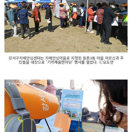
강서구치매안심센터는 치매안심마을로 지정된 등촌3동 마을 어르신과 주
민들을 대상으로 '기억채움한마당' 행사를 열었다. ⓒ오도연