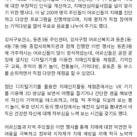
에 대한 부정적인 인식을 개선하고, 치매안심마을사업을 널리 알리
기 위한 행사다. 이 날 200여 명의 주민들이 어르신들의 치매를 진단
하고 다양한 프로그램을 진행하였으며, 치매 환자가 직접 참여하
는 기억다방을 열어 무료로 음료를 나누어 주기도 했다.
강서구보건소, 등촌3동 주민센터, 강서구청 어르신복지과 등촌1동·
4동·7동·9동 종합사회복지관과 함께 진행한 이번 행사는 등촌3동
에 거주하시는 어르신들이 많이 참석하셨는데, 어르신들은 공원 광
장에 설치된 디지털기기를 이용한 치매인지활동 체험존, 기억친
구 교육, 추억의 뽑기 놀이, 전통놀이, 기억다방, 포토존 등 부스
를 순회하면서 직접 다양한 체험을 할 수 있었다.
첨단 디지털기기를 활용한 치매인지활동 체험존에서는 VR 기기
를 이용해 3D 영상을 보면서 여행을 즐기거나 간단한 셈을 해보면
서 자신의 기억력을 테스트하고, 어릴 적 추억을 되살려 보는 뽑
기 놀이, 투호 던지기 등의 행사장에서는 예전의 실력을 뽐내면서 아
직은 건강한 자신에 대해 자부심을 느껴 보는 시간을 갖기도 했다.
어르신들과 지역 주민들은 이번 행사를 통해 치매에 대한 막연한 두
려움을 극복하고 정부와 지자체가 치매 예방을 위해 적극 노력하