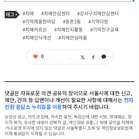
프
로
기
필
태
#치매
#치매안심센터
#강서구치매안심센터
사
그
관
#기억채움한마당
#등촌3동
#기억다방
련
#치매어르신
#치매인지활동
#기억친구교육
태
그
#치매인식개선
#치매안심마을
좋
0
카
트
페
아
카
위
이
요
오
터
스
톡
북
댓글은 자유로운 의견 공유의 장이므로 서울시에 대한 신고,
제안, 건의 등 답변이나 개선이 필요한 사항에 대해서는
전자
민원 응답소 누리집을 이용
하여 주시기 바랍니다.
상업성 광고, 저작권 침해, 저속한 표현, 특정인에 대한 비방, 명예훼손, 정
치적 목적, 유사한 내용의 반복적 글, 개인정보 유출,그 밖에 공익을 저해하
거나 운영 취지에 맞지 않는 댓글은 서울특별시 조례 및 개인정보보호법에
의해 통보없이 삭제될 수 있습니다.