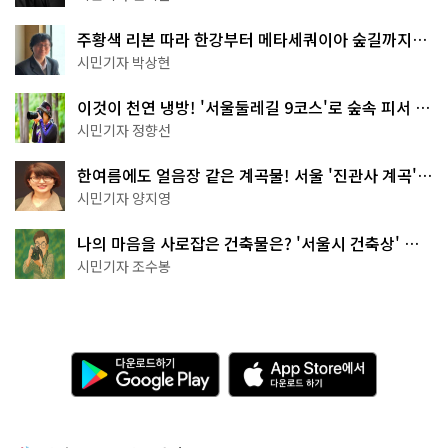
주황색 리본 따라 한강부터 메타세쿼이아 숲길까지…
서울둘레길 15코스
시민기자 박상현
이것이 천연 냉방! '서울둘레길 9코스'로 숲속 피서 떠
나볼까
시민기자 정향선
한여름에도 얼음장 같은 계곡물! 서울 '진관사 계곡'이
천국이네~
시민기자 양지영
나의 마음을 사로잡은 건축물은? '서울시 건축상' 수
상작 공개!
시민기자 조수봉
다
A
운
p
로
p
드
S
하
t
기
o