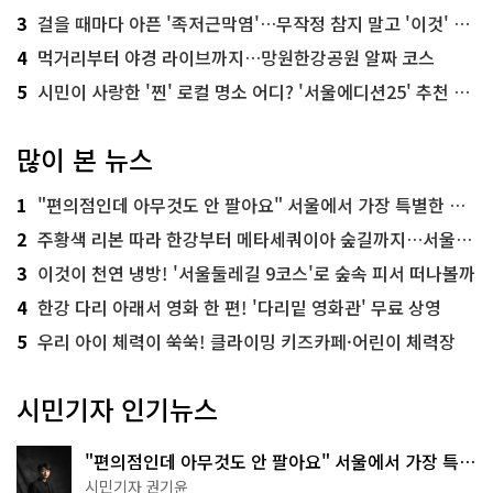
3
걸을 때마다 아픈 '족저근막염'…무작정 참지 말고 '이것' 해보세요!
4
먹거리부터 야경 라이브까지…망원한강공원 알짜 코스
5
시민이 사랑한 '찐' 로컬 명소 어디? '서울에디션25' 추천 코스
많이 본 뉴스
1
"편의점인데 아무것도 안 팔아요" 서울에서 가장 특별한 편의점의 정체
2
주황색 리본 따라 한강부터 메타세쿼이아 숲길까지…서울둘레길 15코스
3
이것이 천연 냉방! '서울둘레길 9코스'로 숲속 피서 떠나볼까
4
한강 다리 아래서 영화 한 편! '다리밑 영화관' 무료 상영
5
우리 아이 체력이 쑥쑥! 클라이밍 키즈카페·어린이 체력장
시민기자 인기뉴스
"편의점인데 아무것도 안 팔아요" 서울에서 가장 특별
한 편의점의 정체
시민기자 권기윤