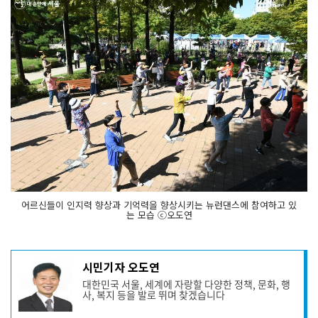
어르신들이 인지력 향상과 기억력을 향상시키는 뉴런댄스에 참여하고 있
는 모습 ⓒ오도연
기
시민기자 오도연
사
대한민국 서울, 세계에 자랑할 다양한 정책, 문화, 행
작
사, 복지 등을 발로 뛰며 찾겠습니다
성
자