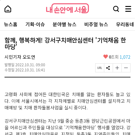
본
페
내
문
이
내
손
검
메
바
지
손
안
색
뉴
로
상
안
주
에
창
전
가
단
에
뉴스홈
기획·이슈
분야별 뉴스
비주얼 뉴스
우리동네
요
서
열
체
기
으
서
서
울
기
보
로
울
비
기
이
-
함께, 행복하게! 강서구치매안심센터 '기억채움 한
스
동
서
마당'
바
울
로
시
가
좋
시민기자 오도연
0
조회
1,072
대
기
아
표
발행일
2022.10.31. 09:00
요
소
페
S
글
글
수정일
2022.10.31. 16:41
통
이
N
자
자
포
지
S
크
크
털
U
공
기
기
R
유
크
작
고령화 사회에 접어든 대한민국은 치매를 앓는 환자들도 늘고 있
L
하
게
게
복
기
변
변
다. 이에 서울시에서는 각 지자체별로 치매안심센터를 설치하고 치
사
경
경
매예방 및 치매 환자돌봄사업을 실시 중이다.
하
하
기
기
강서구치매안심센터는 지난 9월 중순 등촌3동 원당근린공원에서 마
을 어르신과 주민들을 대상으로 '기억채움한마당' 행사를 열었다. 강
서구 제3호 치매안심마을로 지정된 등촌3동 지역주민들의 치매