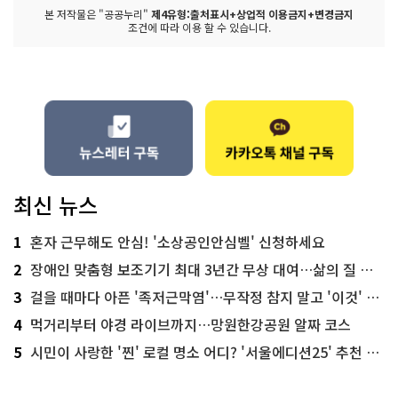
본 저작물은 "공공누리"
제4유형:출처표시+상업적 이용금지+변경금지
조건에 따라 이용 할 수 있습니다.
최신 뉴스
1
혼자 근무해도 안심! '소상공인안심벨' 신청하세요
2
장애인 맞춤형 보조기기 최대 3년간 무상 대여…삶의 질 높인다
3
걸을 때마다 아픈 '족저근막염'…무작정 참지 말고 '이것' 해보세요!
4
먹거리부터 야경 라이브까지…망원한강공원 알짜 코스
5
시민이 사랑한 '찐' 로컬 명소 어디? '서울에디션25' 추천 코스