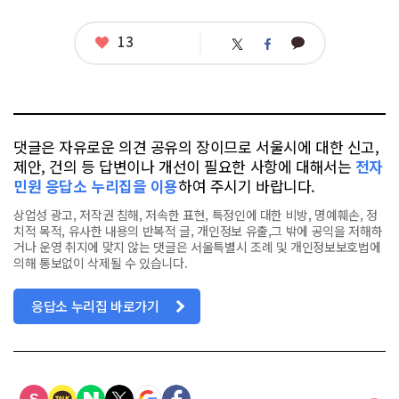
그
좋
13
카
트
페
아
카
위
이
요
오
터
스
톡
북
댓글은 자유로운 의견 공유의 장이므로 서울시에 대한 신고,
제안, 건의 등 답변이나 개선이 필요한 사항에 대해서는
전자
민원 응답소 누리집을 이용
하여 주시기 바랍니다.
상업성 광고, 저작권 침해, 저속한 표현, 특정인에 대한 비방, 명예훼손, 정
치적 목적, 유사한 내용의 반복적 글, 개인정보 유출,그 밖에 공익을 저해하
거나 운영 취지에 맞지 않는 댓글은 서울특별시 조례 및 개인정보보호법에
의해 통보없이 삭제될 수 있습니다.
응답소 누리집 바로가기