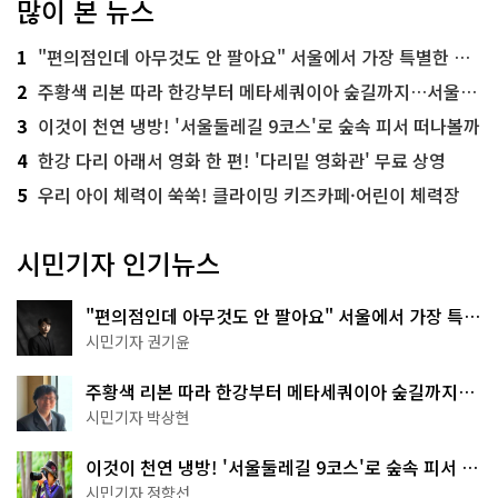
많이 본 뉴스
1
"편의점인데 아무것도 안 팔아요" 서울에서 가장 특별한 편의점의 정체
2
주황색 리본 따라 한강부터 메타세쿼이아 숲길까지…서울둘레길 15코스
3
이것이 천연 냉방! '서울둘레길 9코스'로 숲속 피서 떠나볼까
4
한강 다리 아래서 영화 한 편! '다리밑 영화관' 무료 상영
5
우리 아이 체력이 쑥쑥! 클라이밍 키즈카페·어린이 체력장
시민기자 인기뉴스
"편의점인데 아무것도 안 팔아요" 서울에서 가장 특별
한 편의점의 정체
시민기자 권기윤
주황색 리본 따라 한강부터 메타세쿼이아 숲길까지…
서울둘레길 15코스
시민기자 박상현
이것이 천연 냉방! '서울둘레길 9코스'로 숲속 피서 떠
나볼까
시민기자 정향선