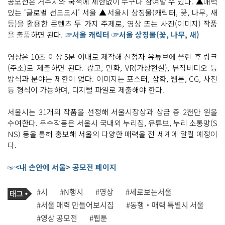
공모전은 거주지와 국적에 제한없이 누구나 참여할 수 있다. ▲매력
있는 ‘글로벌 선도도시’ 서울 ▲서울시 상징물(캐릭터, 꽃, 나무, 새
등)을 활용한 콘텐츠 두 가지 주제로, 영상 또는 사진(이미지) 작품
을 출품하면 된다.
☞서울 캐릭터
☞서울 상징물(꽃, 나무, 새)
영상은 10초 이상 5분 이내로 제작해 신청자 유튜브에 올린 후 링크
(주소)로 제출하면 된다. 광고, 만화, VR(가상현실), 뮤직비디오 등
방식과 분야는 제한이 없다. 이미지는 포스터, 삽화, 웹툰, CG, 사진
등 형식이 가능하며, 디지털 파일로 제출해야 한다.
서울시는 31개의 작품을 선정해 서울시장상과 상금 총 2천만 원을
수여한다. 우수작품은 서울시 국내외 누리집, 유튜브, 누리 소통망(S
NS) 등을 통해 홍보해 서울의 다양한 매력을 전 세계에 알릴 예정이
다.
☞<내 손안에 서울> 공모전 페이지
기
태
#시
#N행시
#영상
#세로보는서울
사
그
관
#서울 매력 만들어보시집
#동행‧매력 특별시 서울
련
#영상 공모전
#웹툰
태