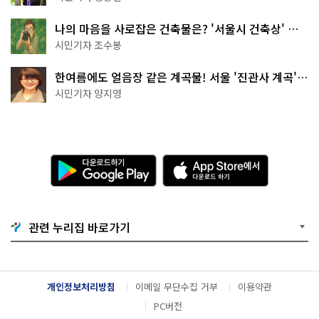
나의 마음을 사로잡은 건축물은? '서울시 건축상' 수
상작 공개!
시민기자 조수봉
한여름에도 얼음장 같은 계곡물! 서울 '진관사 계곡'이
천국이네~
시민기자 양지영
다
A
운
p
로
p
드
S
하
t
기
o
관련 누리집 바로가기
G
r
o
e
o
에
g
서
l
다
개인정보처리방침
이메일 무단수집 거부
이용약관
e
운
P
로
PC버전
l
드