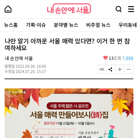
본
페
내
문
이
내
손
검
메
바
지
손
안
색
뉴
로
상
안
주
에
창
전
가
단
에
뉴스홈
기획·이슈
분야별 뉴스
비주얼 뉴스
우리동네
요
서
열
체
기
으
서
서
울
기
보
로
울
비
기
이
-
나만 알기 아까운 서울 매력 있다면? 이거 한 번 참
스
동
서
여하세요
바
울
로
시
가
좋
내 손안에 서울
13
조회
7,888
대
기
아
표
발행일
2022.09.30. 16:00
요
소
페
S
글
글
수정일
2024.07.26. 15:17
통
이
N
자
자
포
지
S
크
크
털
U
공
기
기
R
유
크
작
L
하
게
게
복
기
변
변
사
경
경
하
하
기
기