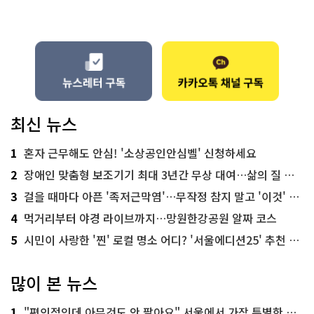
최신 뉴스
1
혼자 근무해도 안심! '소상공인안심벨' 신청하세요
2
장애인 맞춤형 보조기기 최대 3년간 무상 대여…삶의 질 높인다
3
걸을 때마다 아픈 '족저근막염'…무작정 참지 말고 '이것' 해보세요!
4
먹거리부터 야경 라이브까지…망원한강공원 알짜 코스
5
시민이 사랑한 '찐' 로컬 명소 어디? '서울에디션25' 추천 코스
많이 본 뉴스
1
"편의점인데 아무것도 안 팔아요" 서울에서 가장 특별한 편의점의 정체