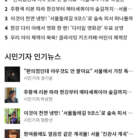
2
주황색 리본 따라 한강부터 메타세쿼이아 숲길까지…서울둘레길 15코스
3
이것이 천연 냉방! '서울둘레길 9코스'로 숲속 피서 떠나볼까
4
한강 다리 아래서 영화 한 편! '다리밑 영화관' 무료 상영
5
우리 아이 체력이 쑥쑥! 클라이밍 키즈카페·어린이 체력장
시민기자 인기뉴스
"편의점인데 아무것도 안 팔아요" 서울에서 가장 특별
한 편의점의 정체
시민기자 권기윤
주황색 리본 따라 한강부터 메타세쿼이아 숲길까지…
서울둘레길 15코스
시민기자 박상현
이것이 천연 냉방! '서울둘레길 9코스'로 숲속 피서 떠
나볼까
시민기자 정향선
한여름에도 얼음장 같은 계곡물! 서울 '진관사 계곡'이