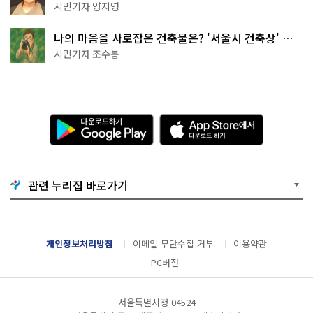
천국이네~
시민기자 양지영
나의 마음을 사로잡은 건축물은? '서울시 건축상' 수
상작 공개!
시민기자 조수봉
다
A
운
p
로
p
드
S
하
t
기
o
관련 누리집 바로가기
G
r
o
e
o
에
g
서
l
다
개인정보처리방침
이메일 무단수집 거부
이용약관
e
운
P
로
PC버전
l
드
a
하
y
기
서울특별시청 04524