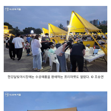
한강달빛야시장에는 수공예품을 판매하는 프리마켓도 열렸다. © 조송연