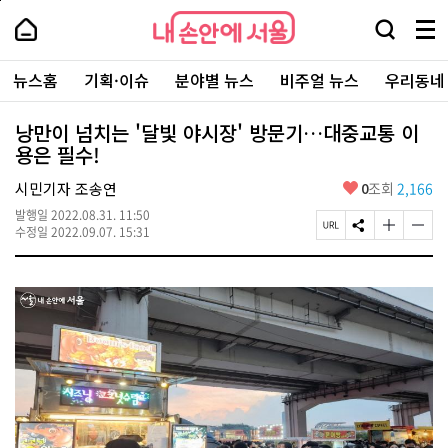
본
페
내
문
이
내
손
검
메
바
지
손
안
색
뉴
로
상
안
주
에
창
전
가
단
에
뉴스홈
기획·이슈
분야별 뉴스
비주얼 뉴스
우리동네
요
서
열
체
기
으
서
서
울
기
보
로
울
비
기
이
-
낭만이 넘치는 '달빛 야시장' 방문기…대중교통 이
스
동
서
용은 필수!
바
울
로
시
가
좋
시민기자 조송연
0
조회
2,166
대
기
아
표
발행일
2022.08.31. 11:50
요
소
페
S
글
글
수정일
2022.09.07. 15:31
통
이
N
자
자
포
지
S
크
크
털
U
공
기
기
R
유
크
작
L
하
게
게
복
기
변
변
사
경
경
하
하
기
기