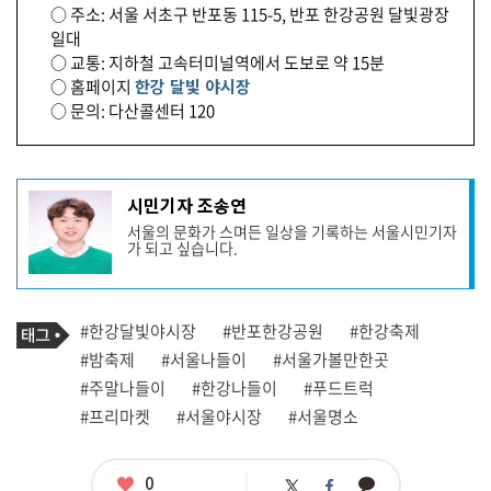
○ 주소: 서울 서초구 반포동 115-5, 반포 한강공원 달빛광장
일대
○ 교통: 지하철 고속터미널역에서 도보로 약 15분
○ 홈페이지
한강 달빛 야시장
○ 문의: 다산콜센터 120
기
시민기자 조송연
사
서울의 문화가 스며든 일상을 기록하는 서울시민기자
작
가 되고 싶습니다.
성
자
프
로
기
필
태
#한강달빛야시장
#반포한강공원
#한강축제
사
그
관
#밤축제
#서울나들이
#서울가볼만한곳
련
#주말나들이
#한강나들이
#푸드트럭
태
그
#프리마켓
#서울야시장
#서울명소
좋
0
카
트
페