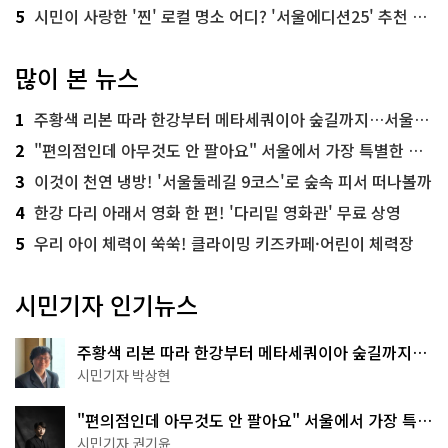
5
시민이 사랑한 '찐' 로컬 명소 어디? '서울에디션25' 추천 코스
많이 본 뉴스
1
주황색 리본 따라 한강부터 메타세쿼이아 숲길까지…서울둘레길 15코스
2
"편의점인데 아무것도 안 팔아요" 서울에서 가장 특별한 편의점의 정체
3
이것이 천연 냉방! '서울둘레길 9코스'로 숲속 피서 떠나볼까
4
한강 다리 아래서 영화 한 편! '다리밑 영화관' 무료 상영
5
우리 아이 체력이 쑥쑥! 클라이밍 키즈카페·어린이 체력장
시민기자 인기뉴스
주황색 리본 따라 한강부터 메타세쿼이아 숲길까지…
서울둘레길 15코스
시민기자 박상현
"편의점인데 아무것도 안 팔아요" 서울에서 가장 특별
한 편의점의 정체
시민기자 권기윤