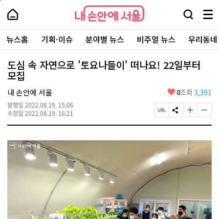
본
페
내
문
이
내
손
검
메
바
지
손
안
색
뉴
로
상
안
주
에
창
전
가
단
에
뉴스홈
기획·이슈
분야별 뉴스
비주얼 뉴스
우리동네
요
서
열
체
기
으
서
서
울
기
보
로
울
비
기
이
-
도심 속 자연으로 '토요나들이' 떠나요! 22일부터
스
동
서
모집
바
울
로
시
가
좋
내 손안에 서울
8
조회
3,391
대
기
아
표
발행일
2022.08.19. 15:06
요
소
페
S
글
글
수정일
2022.08.19. 16:21
통
이
N
자
자
포
지
S
크
크
털
U
공
기
기
R
유
크
작
L
하
게
게
복
기
변
변
사
경
경
하
하
기
기