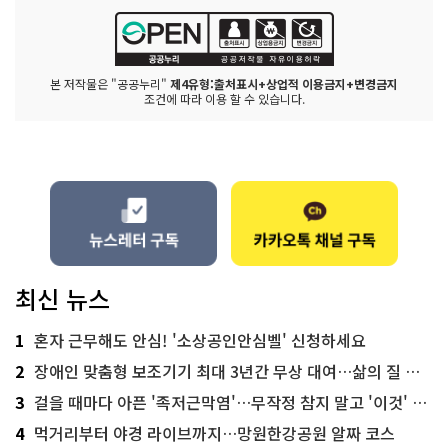
본 저작물은 "공공누리"
제4유형:출처표시+상업적 이용금지+변경금지
조건에 따라 이용 할 수 있습니다.
최신 뉴스
1
혼자 근무해도 안심! '소상공인안심벨' 신청하세요
2
장애인 맞춤형 보조기기 최대 3년간 무상 대여…삶의 질 높인다
3
걸을 때마다 아픈 '족저근막염'…무작정 참지 말고 '이것' 해보세요!
4
먹거리부터 야경 라이브까지…망원한강공원 알짜 코스