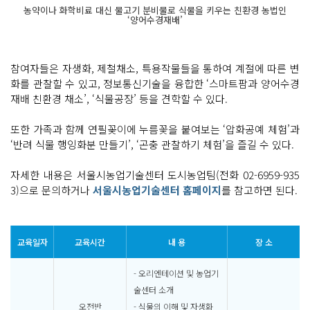
농약이나 화학비료 대신 물고기 분비물로 식물을 키우는 친환경 농법인
‘양어수경재배’
참여자들은 자생화, 제철채소, 특용작물들을 통하여 계절에 따른 변
화를 관찰할 수 있고, 정보통신기술을 융합한 ‘스마트팜과 양어수경
재배 친환경 채소’, ‘식물공장’ 등을 견학할 수 있다.
또한 가족과 함께 연필꽂이에 누름꽃을 붙여보는 ‘압화공예 체험’과
‘반려 식물 행잉화분 만들기’, ‘곤충 관찰하기 체험’을 즐길 수 있다.
자세한 내용은 서울시농업기술센터 도시농업팀(전화 02-6959-935
3)으로 문의하거나
서울시농업기술센터 홈페이지
를 참고하면 된다.
교육일자
교육시간
내 용
장 소
- 오리엔테이션 및 농업기
술센터 소개
오전반
- 식물의 이해 및 자생화