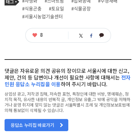
태
#자생화
#스마트팜
#압화공예
#수경재배
사
그
관
#식용곤충
#토요일
#식물공장
련
#서울시농업기술센터
태
그
좋
8
카
트
페
아
카
위
이
요
오
터
스
톡
북
댓글은 자유로운 의견 공유의 장이므로 서울시에 대한 신고,
제안, 건의 등 답변이나 개선이 필요한 사항에 대해서는
전자
민원 응답소 누리집을 이용
하여 주시기 바랍니다.
상업성 광고, 저작권 침해, 저속한 표현, 특정인에 대한 비방, 명예훼손, 정
치적 목적, 유사한 내용의 반복적 글, 개인정보 유출,그 밖에 공익을 저해하
거나 운영 취지에 맞지 않는 댓글은 서울특별시 조례 및 개인정보보호법에
의해 통보없이 삭제될 수 있습니다.
응답소 누리집 바로가기