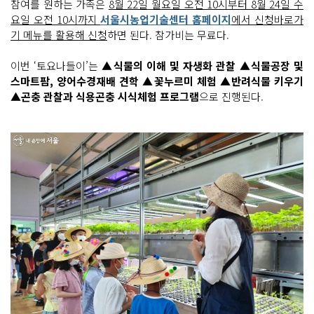
참여를 원하는 가족은
8월 22일 월요일 오전 10시부터 8월 24일 수
요일 오전 10시까지
서울시농업기술센터 홈페이지
에서 신청바로가
기 메뉴를 활용해 신청
하면 된다. 참가비는 무료다.
이번 ‘토요나들이’는
▲식물의 이해 및 자생화 관찰 ▲식물공장 및
스마트팜, 양어수경재배 견학 ▲꽃누르미 체험 ▲반려식물 키우기
▲곤충 관찰과 식용곤충 시식체험 프로그램
으로 진행된다.