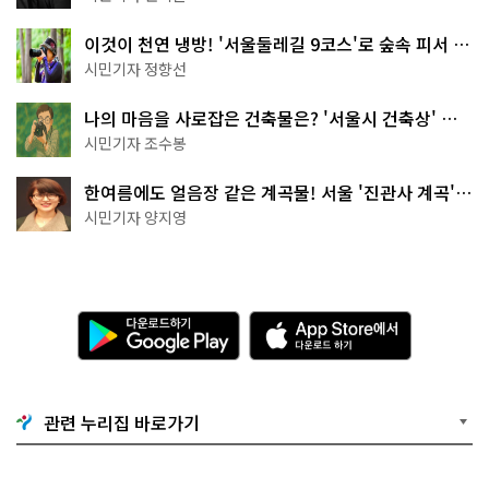
이것이 천연 냉방! '서울둘레길 9코스'로 숲속 피서 떠
나볼까
시민기자 정향선
나의 마음을 사로잡은 건축물은? '서울시 건축상' 수
상작 공개!
시민기자 조수봉
한여름에도 얼음장 같은 계곡물! 서울 '진관사 계곡'이
천국이네~
시민기자 양지영
다
A
운
p
로
p
드
S
하
t
기
o
관련 누리집 바로가기
G
r
o
e
o
에
g
서