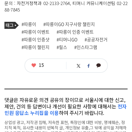
문의 : 자전거정책과 02-2133-2764, 티머니 커뮤니케이션팀 02-22
88-7845
기
태
#따릉이
#따릉이GO 지구사랑 챌린지
사
그
관
#따릉이 이벤트
#따릉이 인증 이벤트
련
#따릉이 인증샷
#티머니GO
#공공자전거
태
그
#따릉이 챌린지
#릴스
#인스타그램
좋
15
카
트
페
아
카
위
이
요
오
터
스
톡
북
댓글은 자유로운 의견 공유의 장이므로 서울시에 대한 신고,
제안, 건의 등 답변이나 개선이 필요한 사항에 대해서는
전자
민원 응답소 누리집을 이용
하여 주시기 바랍니다.
상업성 광고, 저작권 침해, 저속한 표현, 특정인에 대한 비방, 명예훼손, 정
치적 목적, 유사한 내용의 반복적 글, 개인정보 유출,그 밖에 공익을 저해하