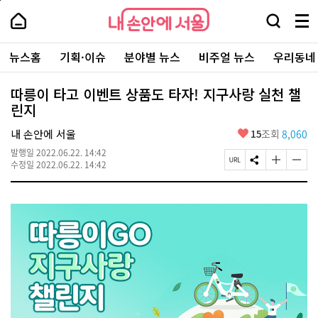
본
페
내
문
이
내
손
검
메
바
지
손
안
색
뉴
로
상
안
주
에
창
전
가
단
에
뉴스홈
기획·이슈
분야별 뉴스
비주얼 뉴스
우리동네
요
서
열
체
기
으
서
서
울
기
보
로
울
비
기
이
-
따릉이 타고 이벤트 상품도 타자! 지구사랑 실천 챌
스
동
서
린지
바
울
로
시
가
좋
내 손안에 서울
15
조회
8,060
대
기
아
표
발행일
2022.06.22. 14:42
요
소
페
S
글
글
수정일
2022.06.22. 14:42
통
이
N
자
자
포
지
S
크
크
털
U
공
기
기
R
유
크
작
L
하
게
게
복
기
변
변
사
경
경
하
하
기
기