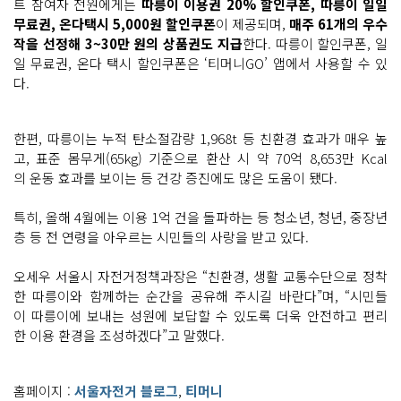
트 참여자 전원에게는
따릉이 이용권 20% 할인쿠폰, 따릉이 일일
무료권, 온다택시 5,000원 할인쿠폰
이 제공되며,
매주 61개의 우수
작을 선정해 3~30만 원의 상품권도 지급
한다. 따릉이 할인쿠폰, 일
일 무료권, 온다 택시 할인쿠폰은 ‘티머니GO’ 앱에서 사용할 수 있
다.
한편, 따릉이는 누적 탄소절감량 1,968t 등 친환경 효과가 매우 높
고, 표준 몸무게(65kg) 기준으로 환산 시 약 70억 8,653만 Kcal
의 운동 효과를 보이는 등 건강 증진에도 많은 도움이 됐다.
특히, 올해 4월에는 이용 1억 건을 돌파하는 등 청소년, 청년, 중장년
층 등 전 연령을 아우르는 시민들의 사랑을 받고 있다.
오세우 서울시 자전거정책과장은 “친환경, 생활 교통수단으로 정착
한 따릉이와 함께하는 순간을 공유해 주시길 바란다”며, “시민들
이 따릉이에 보내는 성원에 보답할 수 있도록 더욱 안전하고 편리
한 이용 환경을 조성하겠다”고 말했다.
홈페이지 :
서울자전거 블로그
,
티머니