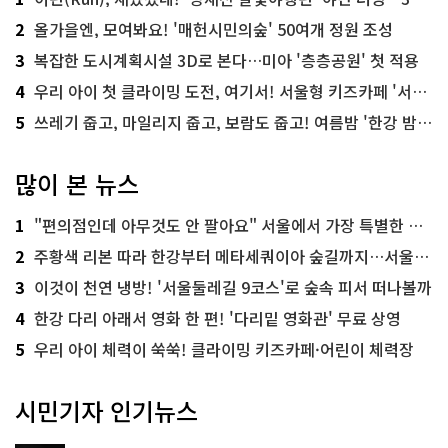
2
올가을엔, 모여봐요! '매헌시민의숲' 50여개 정원 조성
3
복잡한 도시계획시설 3D로 본다…미아 '층층공원' 첫 적용
4
우리 아이 첫 클라이밍 도전, 여기서! 서울형 키즈카페 '서울가족플라자점'
5
쓰레기 줍고, 마일리지 줍고, 보람도 줍고! 여름밤 '한강 밤마실 줍깅'
많이 본 뉴스
1
"편의점인데 아무것도 안 팔아요" 서울에서 가장 특별한 편의점의 정체
2
주황색 리본 따라 한강부터 메타세쿼이아 숲길까지…서울둘레길 15코스
3
이것이 천연 냉방! '서울둘레길 9코스'로 숲속 피서 떠나볼까
4
한강 다리 아래서 영화 한 편! '다리밑 영화관' 무료 상영
5
우리 아이 체력이 쑥쑥! 클라이밍 키즈카페·어린이 체력장
시민기자 인기뉴스