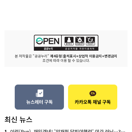
본 저작물은 "공공누리"
제4유형:출처표시+상업적 이용금지+변경금지
조건에 따라 이용 할 수 있습니다.
최신 뉴스
1
이런(Run), 재밌겠네! '양재천 달빛야행런' 야간 러닝…300명 모집