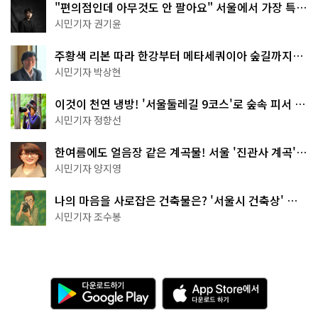
"편의점인데 아무것도 안 팔아요" 서울에서 가장 특별
한 편의점의 정체
시민기자 권기윤
주황색 리본 따라 한강부터 메타세쿼이아 숲길까지…
서울둘레길 15코스
시민기자 박상현
이것이 천연 냉방! '서울둘레길 9코스'로 숲속 피서 떠
나볼까
시민기자 정향선
한여름에도 얼음장 같은 계곡물! 서울 '진관사 계곡'이
천국이네~
시민기자 양지영
나의 마음을 사로잡은 건축물은? '서울시 건축상' 수
상작 공개!
시민기자 조수봉
다
A
운
p
로
p