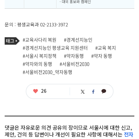
- 대외 홍보와 캠페인
문의 : 평생교육과 02-2133-3972
기
태
#교육사다리 복원
#경계선지능인
사
그
관
#경계선지능인 평생교육 지원센터
#교육 복지
련
#서울시 복지정책
#약자동행
#약자 동행
태
그
#약자와의 동행
#서울비전2030
#서울비전2030_약자동행
좋
26
카
트
페
아
카
위
이
요
오
터
스
톡
북
댓글은 자유로운 의견 공유의 장이므로 서울시에 대한 신고,
제안, 건의 등 답변이나 개선이 필요한 사항에 대해서는
전자