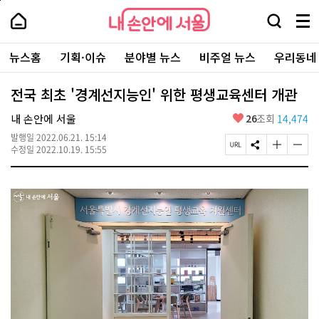
본
페
내
문
이
내
손
검
메
바
지
손
안
색
뉴
로
상
안
주
에
창
전
가
단
에
뉴스홈
기획·이슈
분야별 뉴스
비주얼 뉴스
우리동네
요
서
열
체
기
으
서
서
울
기
보
로
울
비
기
이
-
전국 최초 '경계선지능인' 위한 평생교육센터 개관
스
동
서
바
울
좋
내 손안에 서울
26
조회
14,474
로
시
아
가
대
발행일
2022.06.21. 15:14
요
기
페
S
글
글
표
수정일
2022.10.19. 15:55
이
N
자
자
소
지
S
크
크
통
U
공
기
기
포
R
유
크
작
털
L
하
게
게
복
기
변
변
사
경
경
하
하
기
기