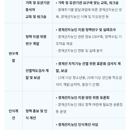
가족 및 유관기관
• 가족 및 유관기관 요구에 맞는 교육, 워크숍
종사자
- 생애주기별 발달과업에 따른 경계선지능인 양
교육 및 워크숍
육, 경계선지능인 이해 및 지도방안 등
• 경계선지능인 지원 정책연구 및 실태조사
정책 지원 위한
- 경계선지능인 관련 정보 DB구축, 정책수립 기
연구 개발
조자료 제공
- 경계선지능인 현황 및 실태 분석
연구개
발
• 경계선 지적기능 선별 위한 표준화 검사지 개
선별척도검사 개
발, 보급
발 및 보급
- 13세 이상 청소년용, 20세 이상 성인용 척도검
사지 개발(순차적, 중장기 진행)
• 경계선지능인 지원 방안 위한 토론회
- 경계선지능인 대상 정책 마련에 필요한 공론장
인식개
정책 홍보 및 인
등 운영
선
식 개선
• 경계선지능인 인식개선 사업