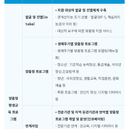
• 지원 대상자 발굴 및 선별체계 구축
발굴 및 선별(in
- 경계선지능 조기 선별ㆍ발굴(BIF-S, 웩슬러지
take)
능검사 의뢰 등)
- 대상자 요구에 따른 맞춤형 지원 서비스
• 생애주기별 맞춤형 프로그램
- 생애주기별 맞춤형 프로그램 모델링(매뉴얼
화)
- 청소년 : 기초학습 능력향상, 통섭예술, 사회성
맞춤형 프로그램
향상,진로탐색 등
- 청년 : 사회성향상, 생활교육, 직업훈련, 문화
예술 등
- 특화 프로그램 : 성인지 향상, 디지털 리터러시
맞춤형
등
평생교
육 프로
• 전문기관 및 지역 유관기관과 영역별 맞춤형
그램
프로그램 개발 및 운영(인큐베이팅)
연계사업
- 전문기관 연계 : 성교육, 디지털 리터러시 등