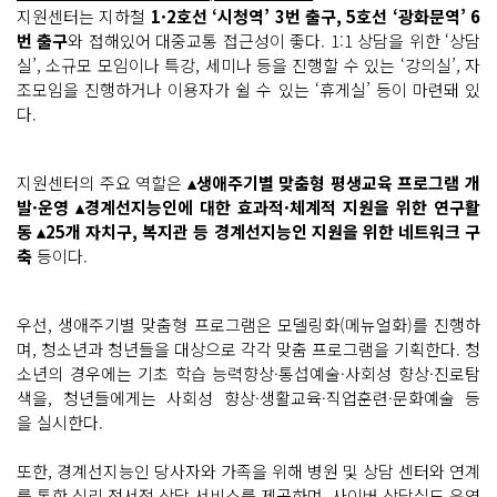
지원센터는 지하철
1·2호선 ‘시청역’ 3번 출구, 5호선 ‘광화문역’ 6
번 출구
와 접해있어 대중교통 접근성이 좋다. 1:1 상담을 위한 ‘상담
실’, 소규모 모임이나 특강, 세미나 등을 진행할 수 있는 ‘강의실’, 자
조모임을 진행하거나 이용자가 쉴 수 있는 ‘휴게실’ 등이 마련돼 있
다.
지원센터의 주요 역할은
▴생애주기별 맞춤형 평생교육 프로그램 개
발·운영 ▴경계선지능인에 대한 효과적·체계적 지원을 위한 연구활
동 ▴25개 자치구, 복지관 등 경계선지능인 지원을 위한 네트워크 구
축
등이다.
우선, 생애주기별 맞춤형 프로그램은 모델링화(메뉴얼화)를 진행하
며, 청소년과 청년들을 대상으로 각각 맞춤 프로그램을 기획한다. 청
소년의 경우에는 기초 학습 능력향상·통섭예술·사회성 향상·진로탐
색을, 청년들에게는 사회성 향상·생활교육·직업훈련·문화예술 등
을 실시한다.
또한, 경계선지능인 당사자와 가족을 위해 병원 및 상담 센터와 연계
를 통한 심리 정서적 상담 서비스를 제공하며, 사이버 상담실도 운영