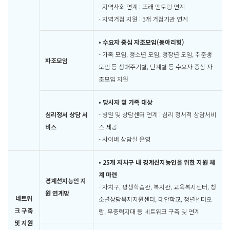
- 지역사회 연계 : 또래 멘토링 연계
- 지역거점 지원 : 3개 거점기관 연계
• 수요자 중심 자조모임(동아리형)
- 가족 모임, 청소년 모임, 청장년 모임, 취준생
자조모임
모임 등 생애주기별, 단계별 등 수요자 중심 자
조모임 지원
• 당사자 및 가족 대상
심리정서 상담 서
- 병원 및 상담센터 연계 : 심리 정서적 상담서비
비스
스 제공
- 사이버 상담실 운영
• 25개 자치구 내 경계선지능인을 위한 지원 체
계 마련
경계선지능인 지
- 자치구, 평생학습관, 복지관, 교육복지센터, 청
원 연계망
네트워
소년상담복지지원센터, 대안학교, 청년센터오
크 구축
랑, 무중력지대 등 네트워크 구축 및 연계
및 지원