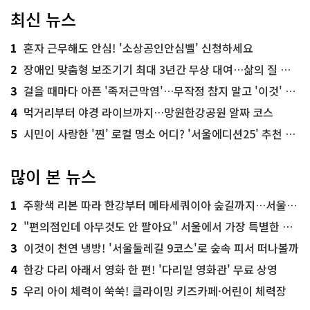
최신 뉴스
1
혼자 근무해도 안심! '소상공인안심벨' 신청하세요
2
장애인 맞춤형 보조기기 최대 3년간 무상 대여…삶의 질 높인다
3
걸을 때마다 아픈 '족저근막염'…무작정 참지 말고 '이것' 해보세요!
4
먹거리부터 야경 라이브까지…망원한강공원 알짜 코스
5
시민이 사랑한 '찐' 로컬 명소 어디? '서울에디션25' 추천 코스
많이 본 뉴스
1
주황색 리본 따라 한강부터 메타세쿼이아 숲길까지…서울둘레길 15코스
2
"편의점인데 아무것도 안 팔아요" 서울에서 가장 특별한 편의점의 정체
3
이것이 천연 냉방! '서울둘레길 9코스'로 숲속 피서 떠나볼까
4
한강 다리 아래서 영화 한 편! '다리밑 영화관' 무료 상영
5
우리 아이 체력이 쑥쑥! 클라이밍 키즈카페·어린이 체력장