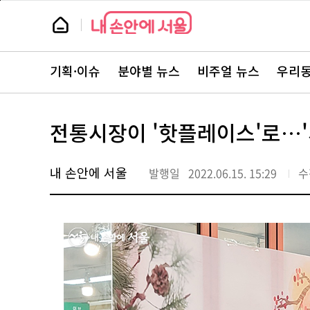
본
페
문
이
뉴
바
지
스
로
상
룸
가
단
뉴
기
으
스
로
기획·이슈
분야별 뉴스
비주얼 뉴스
우리동
주
이
요
동
서
비
스
전통시장이 '핫플레이스'로…'
바
로
가
기
내 손안에 서울
발행일
2022.06.15. 15:29
수