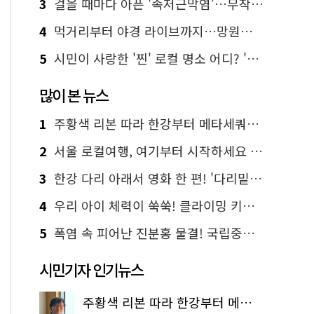
3
걸을 때마다 아픈 '족저근막염'…무작정 참지 말고 '이것' 해보세요!
4
먹거리부터 야경 라이브까지…망원한강공원 알짜 코스
5
시민이 사랑한 '찐' 로컬 명소 어디? '서울에디션25' 추천 코스
많이 본 뉴스
1
주황색 리본 따라 한강부터 메타세쿼이아 숲길까지…서울둘레길 15코스
2
서울 로컬여행, 여기부터 시작하세요 '서울에디션25'
3
한강 다리 아래서 영화 한 편! '다리밑 영화관' 무료 상영
4
우리 아이 체력이 쑥쑥! 클라이밍 키즈카페·어린이 체력장
5
폭염 속 피어난 진분홍 물결! 국립중앙박물관 배롱나무 명소
시민기자 인기뉴스
주황색 리본 따라 한강부터 메타세쿼이아 숲길까지…서울둘레길 15코스