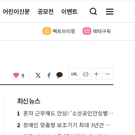
어린이신문
공모전
이벤트
검
메
색
뉴
창
전
열
체
팩트브리핑
레터구독
기
보
기
카
좋
트
페
9
페
인
글
글
카
위
이
아
이
쇄
자
자
오
터
스
요
지
하
크
크
톡
북
U
기
기
기
R
새
크
작
L
창
게
게
최신 뉴스
복
열
변
변
사
림
경
경
하
하
1
혼자 근무해도 안심! '소상공인안심벨' 신청하세요
기
기
2
장애인 맞춤형 보조기기 최대 3년간 무상 대여…삶의 질 높인다