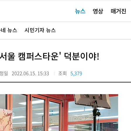
주
뉴스
영상
매거진
요
서
비
스
바
네 뉴스
시민기자 뉴스
로
가
기"
서울 캠퍼스타운' 덕분이야!
정일
2022.06.15. 15:33
조회
5,379