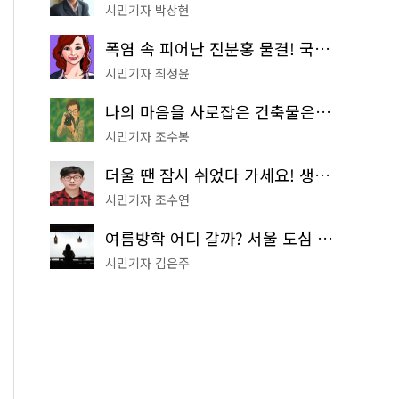
시민기자 박상현
폭염 속 피어난 진분홍 물결! 국립중앙박물관 배롱나무 명소
시민기자 최정윤
나의 마음을 사로잡은 건축물은? '서울시 건축상' 수상작 공개!
시민기자 조수봉
더울 땐 잠시 쉬었다 가세요! 생수 냉장고부터 해피소·무더위쉼터까지
시민기자 조수연
여름방학 어디 갈까? 서울 도심 무료 실내 여행 코스 추천
시민기자 김은주