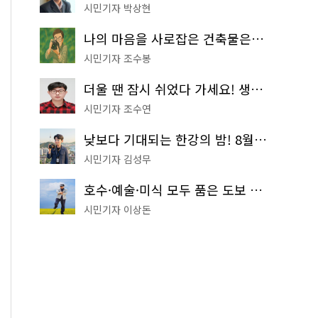
시민기자 박상현
나의 마음을 사로잡은 건축물은? '서울시 건축상' 수상작 공개!
시민기자 조수봉
더울 땐 잠시 쉬었다 가세요! 생수 냉장고부터 해피소·무더위쉼터까지
시민기자 조수연
낮보다 기대되는 한강의 밤! 8월 한정 무료 '한강 밤핑' 예약은?
시민기자 김성무
호수·예술·미식 모두 품은 도보 코스! 서울식물원~LG아트센터~마곡테라스거리
시민기자 이상돈