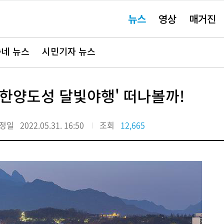
주
뉴스
영상
매거진
요
서
비
스
바
네 뉴스
시민기자 뉴스
로
가
기"
'한양도성 달빛야행' 떠나볼까!
정일
2022.05.31. 16:50
조회
12,665