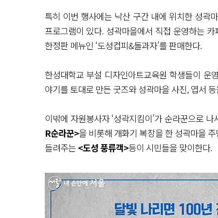
특히 이번 행사에는 낙산 구간 내에 위치한 성곽
프로그램이 있다. 성곽마을에서 직접 운영하는 카페 
한정판 메뉴인 ‘도성컵피&돌과자’를 판매한다.
한성대학교 부설 디자인아트교육원 학생들이 운
야기를 토대로 만든 굿즈와 성곽마을 사진, 엽서 등을
이밖에 자원봉사자 ‘성곽지킴이’가 순라꾼으로 나
R순라꾼>
을 비롯해 개화기 복장을 한 성곽마을 
들려주는
<도성 풍류객>
등이 시민들을 맞이한다.