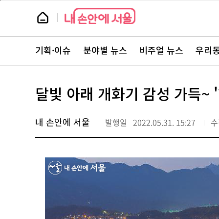
본
페
문
이
뉴
바
지
스
로
상
룸
가
단
뉴
기
으
스
로
기획·이슈
분야별 뉴스
비주얼 뉴스
우리동
주
이
요
동
서
비
스
달빛 아래 개화기 감성 가득~ 
바
로
가
기
내 손안에 서울
발행일
2022.05.31. 15:27
수