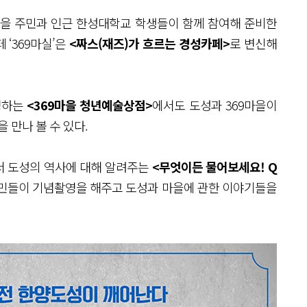
마을 주민과 인근 한성대학교 학생들이 함께 참여해 준비한
‘369마실’은
<짜스(재즈)가 흐르는 경성카페>
로 변신해
영하는
<369마을 청년예술상점>
에서도 도성과 369마을이
 만나 볼 수 있다.
서 도성의 역사에 대해 알려주는
<무엇이든 물어보세요! Q
주민들이 기념촬영을 해주고 도성과 마을에 관한 이야기들을