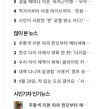
3
걸을 때마다 아픈 '족저근막염'…무작정 참지 말고 '이것' 해보세요!
4
먹거리부터 야경 라이브까지…망원한강공원 알짜 코스
5
시민이 사랑한 '찐' 로컬 명소 어디? '서울에디션25' 추천 코스
많이 본 뉴스
1
주황색 리본 따라 한강부터 메타세쿼이아 숲길까지…서울둘레길 15코스
2
한강 다리 아래서 영화 한 편! '다리밑 영화관' 무료 상영
3
우리 아이 체력이 쑥쑥! 클라이밍 키즈카페·어린이 체력장
4
대학 다니며 일경험 '서영커' 캠프 모집…전액 무료
5
9월 20일, 차 없는 도심 걸어요…'서울 걷자 페스티벌' 선착순 5천명
시민기자 인기뉴스
주황색 리본 따라 한강부터 메타세쿼이아 숲길까지…서울둘레길 15코스