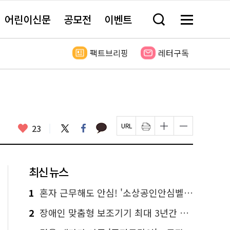
어린이신문
공모전
이벤트
검
메
색
뉴
창
전
열
체
팩트브리핑
레터구독
기
보
기
카
좋
트
페
23
페
인
글
글
카
위
이
아
이
쇄
자
자
오
터
스
요
지
하
크
크
톡
북
U
기
기
기
R
새
크
작
L
창
게
게
최신 뉴스
복
열
변
변
사
림
경
경
하
하
1
혼자 근무해도 안심! '소상공인안심벨' 신청하세요
기
기
2
장애인 맞춤형 보조기기 최대 3년간 무상 대여…삶의 질 높인다