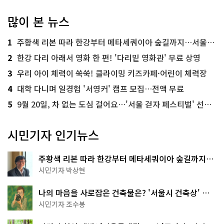
많이 본 뉴스
1
주황색 리본 따라 한강부터 메타세쿼이아 숲길까지…서울둘레길 15코스
2
한강 다리 아래서 영화 한 편! '다리밑 영화관' 무료 상영
3
우리 아이 체력이 쑥쑥! 클라이밍 키즈카페·어린이 체력장
4
대학 다니며 일경험 '서영커' 캠프 모집…전액 무료
5
9월 20일, 차 없는 도심 걸어요…'서울 걷자 페스티벌' 선착순 5천명
시민기자 인기뉴스
주황색 리본 따라 한강부터 메타세쿼이아 숲길까지…
서울둘레길 15코스
시민기자 박상현
나의 마음을 사로잡은 건축물은? '서울시 건축상' 수
상작 공개!
시민기자 조수봉