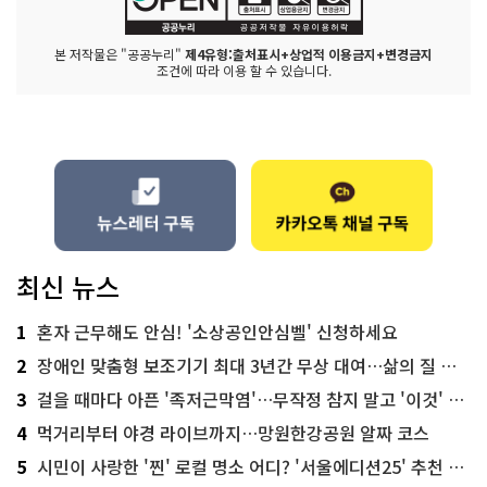
본 저작물은 "공공누리"
제4유형:출처표시+상업적 이용금지+변경금지
조건에 따라 이용 할 수 있습니다.
최신 뉴스
1
혼자 근무해도 안심! '소상공인안심벨' 신청하세요
2
장애인 맞춤형 보조기기 최대 3년간 무상 대여…삶의 질 높인다
3
걸을 때마다 아픈 '족저근막염'…무작정 참지 말고 '이것' 해보세요!
4
먹거리부터 야경 라이브까지…망원한강공원 알짜 코스
5
시민이 사랑한 '찐' 로컬 명소 어디? '서울에디션25' 추천 코스