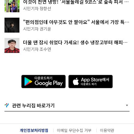
이것이 천연 냉방! '서울둘레길 9코스'로 숲속 피서 떠
나볼까
시민기자 정향선
"편의점인데 아무것도 안 팔아요" 서울에서 가장 특별
한 편의점의 정체
시민기자 권기윤
더울 땐 잠시 쉬었다 가세요! 생수 냉장고부터 해피소
·무더위쉼터까지
시민기자 조수연
다
A
운
p
로
p
드
S
하
t
기
o
관련 누리집 바로가기
G
r
o
e
o
에
g
서
l
다
개인정보처리방침
이메일 무단수집 거부
이용약관
e
운