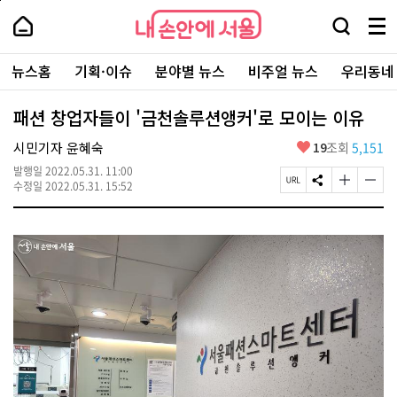
본
페
내
문
이
내
손
검
메
바
지
손
안
색
뉴
로
상
안
주
에
창
전
가
단
에
뉴스홈
기획·이슈
분야별 뉴스
비주얼 뉴스
우리동네
요
서
열
체
기
으
서
서
울
기
보
로
울
비
기
이
-
패션 창업자들이 '금천솔루션앵커'로 모이는 이유
스
동
서
바
울
좋
시민기자 윤혜숙
19
조회
5,151
로
시
아
가
대
발행일
2022.05.31. 11:00
요
기
페
S
글
글
표
수정일
2022.05.31. 15:52
이
N
자
자
소
지
S
크
크
통
U
공
기
기
포
R
유
크
작
털
L
하
게
게
복
기
변
변
사
경
경
하
하
기
기