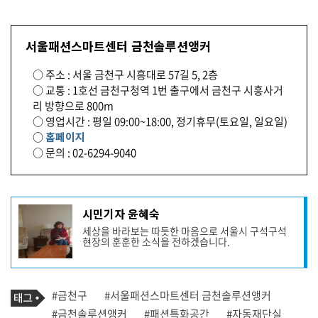
서울패션스마트센터 금천솔루션앵커
○ 주소 : 서울 금천구 시흥대로 57길 5, 2층
○ 교통 : 1호선 금천구청역 1번 출구에서 금천구 시흥사거
리 방향으로 800m
○ 영업시간 : 평일 09:00~18:00, 정기휴무(토요일, 일요일)
○
홈페이지
○ 문의 : 02-6294-9040
기
시민기자 윤혜숙
사
세상을 바라보는 따듯한 마음으로 서울시 구석구석
작
현장의 훈훈한 소식을 전하겠습니다.
성
자
프
로
기
필
태
#금천구
#서울패션스마트센터 금천솔루션앵커
사
그
관
#금천솔루션앵커
#패션특화공간
#자동재단실