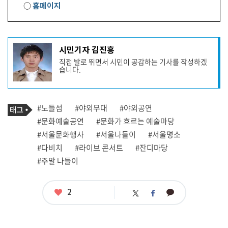
○
홈페이지
기
시민기자 김진흥
사
직접 발로 뛰면서 시민이 공감하는 기사를 작성하겠
작
습니다.
성
자
프
로
기
필
태
#노들섬
#야외무대
#야외공연
사
그
관
#문화예술공연
#문화가 흐르는 예술마당
련
#서울문화행사
#서울나들이
#서울명소
태
그
#다비치
#라이브 콘서트
#잔디마당
#주말 나들이
좋
2
카
트
페
아
카
위
이
요
오
터
스
톡
북