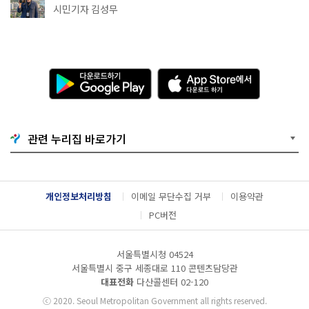
핑' 예약은?
시민기자 김성무
다
A
운
p
로
p
드
S
하
t
기
o
관련 누리집 바로가기
G
r
o
e
o
에
g
서
l
다
개인정보처리방침
이메일 무단수집 거부
이용약관
e
운
P
로
PC버전
l
드
a
하
y
기
서울특별시청 04524
서울특별시 중구 세종대로 110 콘텐츠담당관
대표전화
다산콜센터
02-120
ⓒ
2020. Seoul Metropolitan Government all rights reserved.