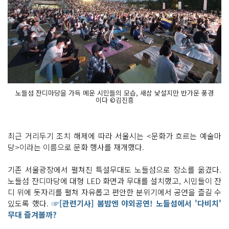
노들섬 잔디마당을 가득 메운 시민들의 모습, 새삼 낯설지만 반가운 풍경
이다 ©김진흥
최근 거리두기 조치 해제에 따라 서울시는 <문화가 흐르는 예술마
당>이라는 이름으로 문화 행사를 재개했다.
기존 서울광장에서 펼쳐진 특설무대도 노들섬으로 장소를 옮겼다.
노들섬 잔디마당에 대형 LED 화면과 무대를 설치했고, 시민들이 잔
디 위에 돗자리를 펼쳐 자유롭고 편안한 분위기에서 공연을 즐길 수
있도록 했다.
☞[관련기사] 봄밤엔 야외공연! 노들섬에서 '다비치'
무대 즐겨볼까?