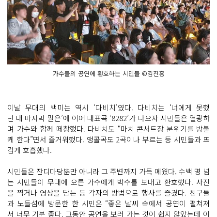
가수들의 공연에 환호하는 시민들 ©김진흥
이날 무대의 백미는 역시 ‘다비치’였다. 다비치는 ‘너에게 못했
던 내 마지막 말은’에 이어 대표곡 ‘8282’가 나오자 시민들은 열광하
며 가수와 함께 떼창했다. 다비치도 “마치 콘서트장 분위기를 방불
케 한다”면서 즐거워했다. 앵콜곡도 2곡이나 부르는 등 시민들과 뜨
겁게 호흡했다.
시민들은 잔디마당뿐만 아니라 그 주변까지 가득 메웠다. 수백 명 넘
는 시민들이 무대에 오른 가수에게 박수를 보내고 환호했다. 사진
을 찍거나 영상을 담는 등 각자의 방법으로 행사를 즐겼다. 친구들
과 노들섬에 방문한 한 시민은 “좋은 날씨 속에서 공연이 펼쳐져
서 너무 기분 좋다. 그동안 공연을 보러 가는 것이 쉽지 않았는데 이