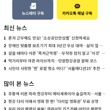
최신 뉴스
1
혼자 근무해도 안심! '소상공인안심벨' 신청하세요
2
장애인 맞춤형 보조기기 최대 3년간 무상 대여…삶의 질 높인다
3
걸을 때마다 아픈 '족저근막염'…무작정 참지 말고 '이것' 해보세요!
4
먹거리부터 야경 라이브까지…망원한강공원 알짜 코스
5
시민이 사랑한 '찐' 로컬 명소 어디? '서울에디션25' 추천 코스
많이 본 뉴스
1
주황색 리본 따라 한강부터 메타세쿼이아 숲길까지…서울둘레길 15코스
2
한강 다리 아래서 영화 한 편! '다리밑 영화관' 무료 상영
3
우리 아이 체력이 쑥쑥! 클라이밍 키즈카페·어린이 체력장