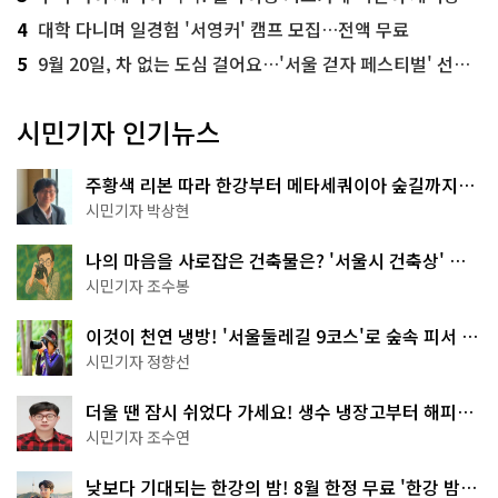
4
대학 다니며 일경험 '서영커' 캠프 모집…전액 무료
5
9월 20일, 차 없는 도심 걸어요…'서울 걷자 페스티벌' 선착순 5천명
시민기자 인기뉴스
주황색 리본 따라 한강부터 메타세쿼이아 숲길까지…
서울둘레길 15코스
시민기자 박상현
나의 마음을 사로잡은 건축물은? '서울시 건축상' 수
상작 공개!
시민기자 조수봉
이것이 천연 냉방! '서울둘레길 9코스'로 숲속 피서 떠
나볼까
시민기자 정향선
더울 땐 잠시 쉬었다 가세요! 생수 냉장고부터 해피소
·무더위쉼터까지
시민기자 조수연
낮보다 기대되는 한강의 밤! 8월 한정 무료 '한강 밤