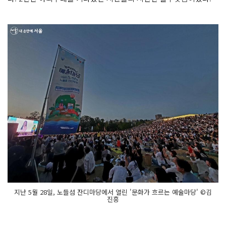
지난 5월 28일, 노들섬 잔디마당에서 열린 '문화가 흐르는 예술마당' ©김
진흥