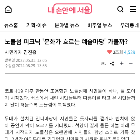
본
페
내
문
이
내
손
검
메
바
지
손
안
색
뉴
로
상
안
주
에
창
전
가
단
에
뉴스홈
기획·이슈
분야별 뉴스
비주얼 뉴스
우리동네
요
서
열
체
기
으
서
서
울
기
보
로
울
비
기
이
-
노들섬 피크닉 '문화가 흐르는 예술마당' 가볼까?
스
동
서
바
울
좋
시민기자 김진흥
2
조회
4,529
로
시
아
가
대
발행일
2022.05.31. 13:05
요
기
페
S
글
글
표
수정일
2024.08.29. 13:55
이
N
자
자
소
지
S
크
크
통
U
공
기
기
포
R
유
크
작
털
코로나19 이후 한동안 조용했던 노들섬에 시민들이 하나, 둘 모이
L
하
게
게
복
기
변
변
기 시작했다. 버스에서 내린 시민들부터 따릉이를 타고 온 시민들까
사
경
경
지 날이 저물수록 노들섬이 북적였다.
하
하
기
기
무대가 설치된 잔디마당에 시민들은 돗자리를 깔거나 벤치에 앉
아 공연에 막이 오르기를 기다렸다. 석양이 짙게 물든 하늘 아래 무
대가 시작되자 노들섬은 오랜만에 시민들의 함성 소리로 가득 찼
다. 2년간 야외무대를 기다렸던 시민들의 시원한 울부짖음이었다.