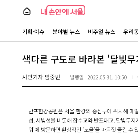
본
페
문
이
뉴
바
지
스
로
상
룸
가
단
뉴
기
으
스
로
기획·이슈
분야별 뉴스
비주얼 뉴스
우리동
주
이
요
동
서
비
스
색다른 구도로 바라본 '달빛무지
바
로
가
기
시민기자 임중빈
발행일
2022.05.31. 10:50
반포한강공원은 서울 한강의 중심부에 위치해 매일 
섬, 세빛섬을 비롯해 잠수교와 반포대교, 달빛무지개
워'에 방문하면 환상적인 '노을'을 마음껏 즐길 수 