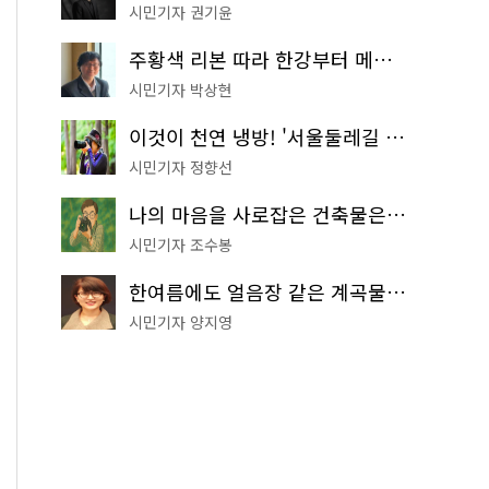
시민기자 권기윤
주황색 리본 따라 한강부터 메타세쿼이아 숲길까지…서울둘레길 15코스
시민기자 박상현
이것이 천연 냉방! '서울둘레길 9코스'로 숲속 피서 떠나볼까
시민기자 정향선
나의 마음을 사로잡은 건축물은? '서울시 건축상' 수상작 공개!
시민기자 조수봉
한여름에도 얼음장 같은 계곡물! 서울 '진관사 계곡'이 천국이네~
시민기자 양지영