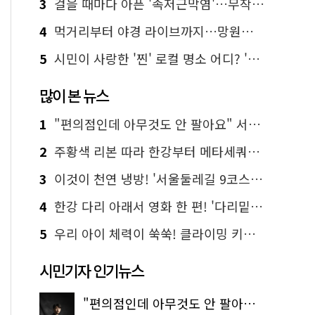
3
걸을 때마다 아픈 '족저근막염'…무작정 참지 말고 '이것' 해보세요!
4
먹거리부터 야경 라이브까지…망원한강공원 알짜 코스
5
시민이 사랑한 '찐' 로컬 명소 어디? '서울에디션25' 추천 코스
많이 본 뉴스
1
"편의점인데 아무것도 안 팔아요" 서울에서 가장 특별한 편의점의 정체
2
주황색 리본 따라 한강부터 메타세쿼이아 숲길까지…서울둘레길 15코스
3
이것이 천연 냉방! '서울둘레길 9코스'로 숲속 피서 떠나볼까
4
한강 다리 아래서 영화 한 편! '다리밑 영화관' 무료 상영
5
우리 아이 체력이 쑥쑥! 클라이밍 키즈카페·어린이 체력장
시민기자 인기뉴스
"편의점인데 아무것도 안 팔아요" 서울에서 가장 특별한 편의점의 정체