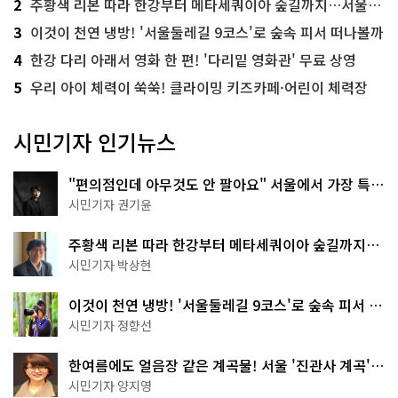
2
주황색 리본 따라 한강부터 메타세쿼이아 숲길까지…서울둘레길 15코스
3
이것이 천연 냉방! '서울둘레길 9코스'로 숲속 피서 떠나볼까
4
한강 다리 아래서 영화 한 편! '다리밑 영화관' 무료 상영
5
우리 아이 체력이 쑥쑥! 클라이밍 키즈카페·어린이 체력장
시민기자 인기뉴스
"편의점인데 아무것도 안 팔아요" 서울에서 가장 특별
한 편의점의 정체
시민기자 권기윤
주황색 리본 따라 한강부터 메타세쿼이아 숲길까지…
서울둘레길 15코스
시민기자 박상현
이것이 천연 냉방! '서울둘레길 9코스'로 숲속 피서 떠
나볼까
시민기자 정향선
한여름에도 얼음장 같은 계곡물! 서울 '진관사 계곡'이
천국이네~
시민기자 양지영