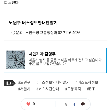
로 보인다.
노원구 버스정보안내단말기
○ 문의 : 노원구청 교통행정과 02-2116-4036
기
시민기자 김영주
사
서울시 행사 등 좋은 소식을 빠르게 전하고 싶습니다.
작
좋은 글로 보답하겠습니다.
성
자
프
로
기
필
태
#노원구
#버스정보안내단말기
#버스도착정보
사
그
관
#서울시
#버스시간안내
#교통복지
#BIT
련
태
그
좋
0
카
트
페
아
카
위
이