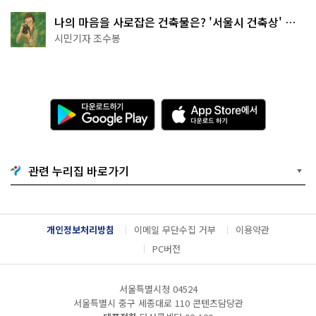
나의 마음을 사로잡은 건축물은? '서울시 건축상' 수
상작 공개!
시민기자 조수봉
다
A
운
p
로
p
드
S
하
t
기
o
관련 누리집 바로가기
G
r
o
e
o
에
g
서
l
다
개인정보처리방침
이메일 무단수집 거부
이용약관
e
운
P
로
PC버전
l
드
a
하
y
기
서울특별시청 04524
서울특별시 중구 세종대로 110 콘텐츠담당관