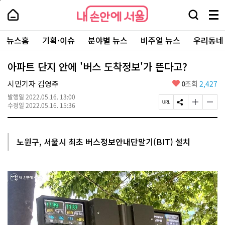
본
페
내
문
이
내
손
검
메
바
지
손
안
색
뉴
로
상
안
주
에
창
전
가
단
에
뉴스홈
기획·이슈
분야별 뉴스
비주얼 뉴스
우리동네
요
서
열
체
기
으
서
서
울
기
보
로
울
비
기
이
-
아파트 단지 안에 '버스 도착정보'가 뜬다고?
스
동
서
바
울
좋
시민기자 김영주
0
조회
2,427
로
시
아
가
대
발행일
2022.05.16. 13:00
요
기
페
S
글
글
표
수정일
2022.05.16. 15:36
이
N
자
자
소
지
S
크
크
통
U
공
기
기
포
R
유
크
작
털
노원구, 서울시 최초 버스정보안내단말기(BIT) 설치
L
하
게
게
복
기
변
변
사
경
경
하
하
기
기