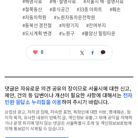
관
#해명자료
#해·설명자료
#서울시 해·설명자료
련
#철쭉동산
#휴식공간
#33층 아파트
#훼손
태
그
#자동차학원
#노원자동차운전학원
#동북선 경전철
#차량기지
#잔여부지
#도시계획 변경
#노원구
#불암산 힐링타운
좋
0
카
트
페
아
카
위
이
요
오
터
스
톡
북
댓글은 자유로운 의견 공유의 장이므로 서울시에 대한 신고,
제안, 건의 등 답변이나 개선이 필요한 사항에 대해서는
전자
민원 응답소 누리집을 이용
하여 주시기 바랍니다.
상업성 광고, 저작권 침해, 저속한 표현, 특정인에 대한 비방, 명예훼손, 정
치적 목적, 유사한 내용의 반복적 글, 개인정보 유출,그 밖에 공익을 저해하
거나 운영 취지에 맞지 않는 댓글은 서울특별시 조례 및 개인정보보호법에
의해 통보없이 삭제될 수 있습니다.