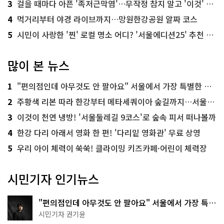
3
걸을 때마다 아픈 '족저근막염'…무작정 참지 말고 '이것' 해보세요!
4
먹거리부터 야경 라이브까지…망원한강공원 알짜 코스
5
시민이 사랑한 '찐' 로컬 명소 어디? '서울에디션25' 추천 코스
많이 본 뉴스
1
"편의점인데 아무것도 안 팔아요" 서울에서 가장 특별한 편의점의 정체
2
주황색 리본 따라 한강부터 메타세쿼이아 숲길까지…서울둘레길 15코스
3
이것이 천연 냉방! '서울둘레길 9코스'로 숲속 피서 떠나볼까
4
한강 다리 아래서 영화 한 편! '다리밑 영화관' 무료 상영
5
우리 아이 체력이 쑥쑥! 클라이밍 키즈카페·어린이 체력장
시민기자 인기뉴스
"편의점인데 아무것도 안 팔아요" 서울에서 가장 특별
한 편의점의 정체
시민기자 권기윤