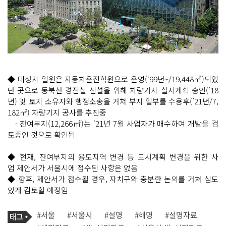
◆ 대상지 일원은 자동차운전학원으로 운영(‘99년~/19,448㎡)되었
던 곳으로 동북선 경전철 신설을 위해 차량기지 실시계획 승인(’18
년) 및 토지 소유자와 행정소송을 거쳐 부지 일부를 수용후(’21년/7,
182㎡) 차량기지 공사를 추진중
- 잔여부지(12,266㎡)는 ‘21년 7월 사업자가 매수하여 개발을 검
토중인 것으로 확인됨
◆ 현재, 잔여부지의 용도지역 변경 등 도시계획 변경을 위한 사
업 제안서가 서울시에 접수된 사항은 없음
◆ 향후, 제안서가 접수될 경우, 자치구와 충분한 논의를 거쳐 심도
있게 검토할 예정임
기
태
#서울
#서울시
#설명
#해명
#설명자료
사
그