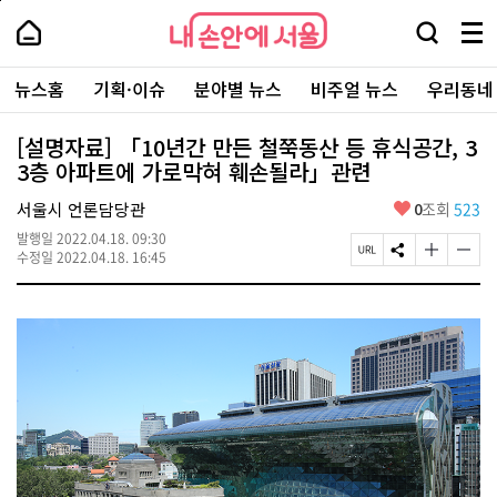
본
페
내
문
이
내
손
검
메
바
지
손
안
색
뉴
로
상
안
주
에
창
전
가
단
에
뉴스홈
기획·이슈
분야별 뉴스
비주얼 뉴스
우리동네
요
서
열
체
기
으
서
서
울
기
보
로
울
비
기
이
-
[설명자료] 「10년간 만든 철쭉동산 등 휴식공간, 3
스
동
서
3층 아파트에 가로막혀 훼손될라」관련
바
울
로
시
가
좋
서울시 언론담당관
0
조회
523
대
기
아
표
발행일
2022.04.18. 09:30
요
소
페
S
글
글
수정일
2022.04.18. 16:45
통
이
N
자
자
포
지
S
크
크
털
U
공
기
기
R
유
크
작
L
하
게
게
복
기
변
변
사
경
경
하
하
기
기