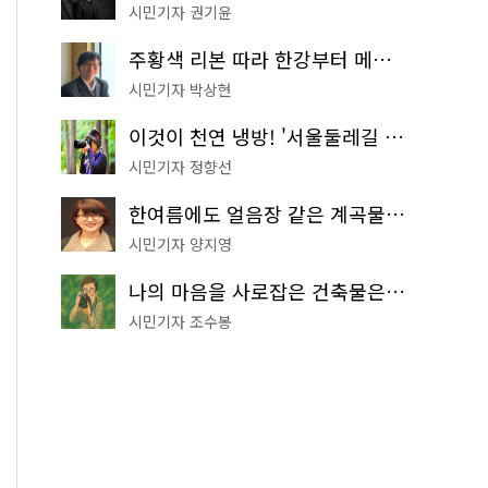
시민기자 권기윤
주황색 리본 따라 한강부터 메타세쿼이아 숲길까지…서울둘레길 15코스
시민기자 박상현
이것이 천연 냉방! '서울둘레길 9코스'로 숲속 피서 떠나볼까
시민기자 정향선
한여름에도 얼음장 같은 계곡물! 서울 '진관사 계곡'이 천국이네~
시민기자 양지영
나의 마음을 사로잡은 건축물은? '서울시 건축상' 수상작 공개!
시민기자 조수봉