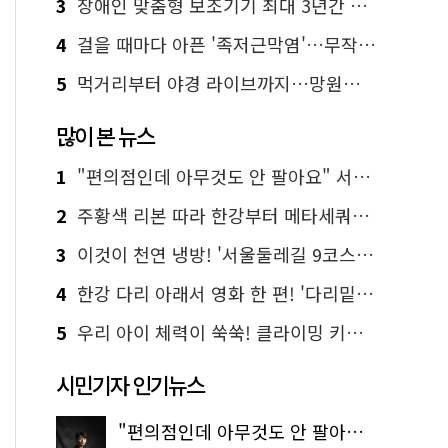
3
장애인 맞춤형 보조기기 최대 3년간 무상 대여…삶의 질 높인다
4
걸을 때마다 아픈 '족저근막염'…무작정 참지 말고 '이것' 해보세요!
5
먹거리부터 야경 라이브까지…망원한강공원 알짜 코스
많이 본 뉴스
1
"편의점인데 아무것도 안 팔아요" 서울에서 가장 특별한 편의점의 정체
2
주황색 리본 따라 한강부터 메타세쿼이아 숲길까지…서울둘레길 15코스
3
이것이 천연 냉방! '서울둘레길 9코스'로 숲속 피서 떠나볼까
4
한강 다리 아래서 영화 한 편! '다리밑 영화관' 무료 상영
5
우리 아이 체력이 쑥쑥! 클라이밍 키즈카페·어린이 체력장
시민기자 인기뉴스
"편의점인데 아무것도 안 팔아요" 서울에서 가장 특별한 편의점의 정체