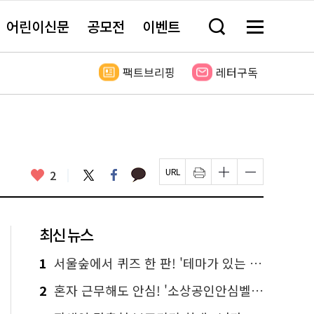
어린이신문
공모전
이벤트
검
메
색
뉴
창
전
열
체
팩트브리핑
레터구독
기
보
기
카
좋
트
페
2
페
인
글
글
카
위
이
아
이
쇄
자
자
오
터
스
요
지
하
크
크
톡
북
U
기
기
기
R
새
크
작
L
창
게
게
최신 뉴스
복
열
변
변
사
림
경
경
하
하
1
서울숲에서 퀴즈 한 판! '테마가 있는 정원여행' 떠나요
기
기
2
혼자 근무해도 안심! '소상공인안심벨' 신청하세요