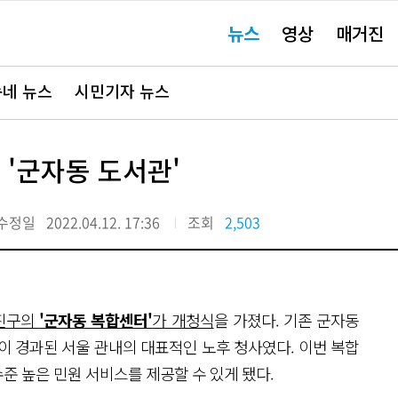
주
뉴스
영상
매거진
요
서
비
스
바
네 뉴스
시민기자 뉴스
로
가
기"
 '군자동 도서관'
수정일
2022.04.12. 17:36
조회
2,503
광진구의
'군자동 복합센터'
가 개청식
을 가졌다. 기존 군자동
년이 경과된 서울 관내의 대표적인 노후 청사였다. 이번 복합
준 높은 민원 서비스를 제공할 수 있게 됐다.