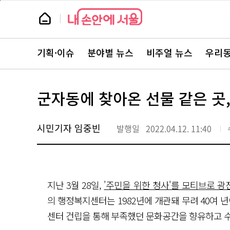
본
페
문
이
뉴
바
지
스
로
상
룸
가
단
뉴
기
으
스
로
기획·이슈
분야별 뉴스
비주얼 뉴스
우리동
주
이
요
동
서
비
스
군자동에 찾아온 선물 같은 곳,
바
로
가
기
시민기자 임중빈
발행일
2022.04.12. 11:40
지난 3월 28일,
'주민을 위한 청사'를 모티브로 
의 행정복지센터는 1982년에 개관돼 무려 40여 
센터 건립을 통해 부족했던 문화공간을 향유하고 수