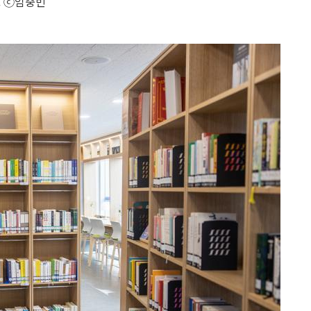
. ⓒ임중빈