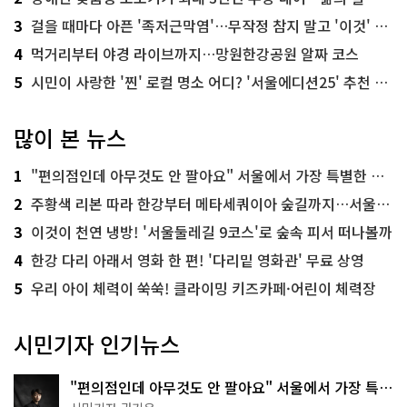
3
걸을 때마다 아픈 '족저근막염'…무작정 참지 말고 '이것' 해보세요!
4
먹거리부터 야경 라이브까지…망원한강공원 알짜 코스
5
시민이 사랑한 '찐' 로컬 명소 어디? '서울에디션25' 추천 코스
많이 본 뉴스
1
"편의점인데 아무것도 안 팔아요" 서울에서 가장 특별한 편의점의 정체
2
주황색 리본 따라 한강부터 메타세쿼이아 숲길까지…서울둘레길 15코스
3
이것이 천연 냉방! '서울둘레길 9코스'로 숲속 피서 떠나볼까
4
한강 다리 아래서 영화 한 편! '다리밑 영화관' 무료 상영
5
우리 아이 체력이 쑥쑥! 클라이밍 키즈카페·어린이 체력장
시민기자 인기뉴스
"편의점인데 아무것도 안 팔아요" 서울에서 가장 특별
한 편의점의 정체