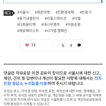
프
로
기
필
태
#서울시
#제로마켓
#친환경세제
#빈용기
사
그
관
#용기내챌린지
#리필스테이션
#리필
련
#다회용티백
#대나무행주
#자원순환
태
그
#제로웨이스트
#시가랩 캠페인
좋
73
카
트
페
아
카
위
이
요
오
터
스
톡
북
댓글은 자유로운 의견 공유의 장이므로 서울시에 대한 신고,
제안, 건의 등 답변이나 개선이 필요한 사항에 대해서는
전자
민원 응답소 누리집을 이용
하여 주시기 바랍니다.
상업성 광고, 저작권 침해, 저속한 표현, 특정인에 대한 비방, 명예훼손, 정
치적 목적, 유사한 내용의 반복적 글, 개인정보 유출,그 밖에 공익을 저해하
거나 운영 취지에 맞지 않는 댓글은 서울특별시 조례 및 개인정보보호법에
의해 통보없이 삭제될 수 있습니다.