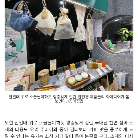
진열대 위로 소꿉놀이하듯 앙증맞게 걸린 친환경 제품들의 아이디어가 돋
보인다. ⓒ이정민
또한 진열대 위로 소꿉놀이하듯 앙증맞게 걸린 국내산 천연 삼베 소
재의 다용도 요리 주머니와 종이 필터보다 커피 맛을 풍부하게 느
낄 수 있다는 유기농 소창 커피 필터 등이 눈길을 끈다. 소재와 디자