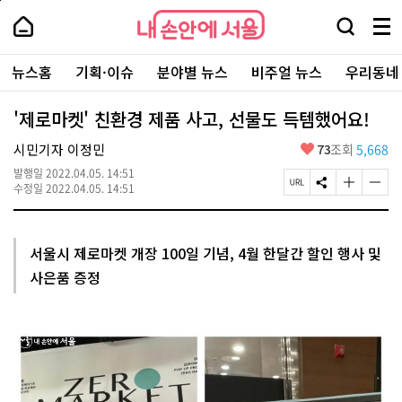
본
페
내
문
이
내
손
검
메
바
지
손
안
색
뉴
로
상
안
주
에
창
전
가
단
에
뉴스홈
기획·이슈
분야별 뉴스
비주얼 뉴스
우리동네
요
서
열
체
기
으
서
서
울
기
보
로
울
비
기
이
-
'제로마켓' 친환경 제품 사고, 선물도 득템했어요!
스
동
서
바
울
좋
시민기자 이정민
73
조회
5,668
로
시
아
가
대
발행일
2022.04.05. 14:51
요
기
페
S
글
글
표
수정일
2022.04.05. 14:51
이
N
자
자
소
지
S
크
크
통
U
공
기
기
포
R
유
크
작
털
서울시 제로마켓 개장 100일 기념, 4월 한달간 할인 행사 및
L
하
게
게
사은품 증정
복
기
변
변
사
경
경
하
하
기
기