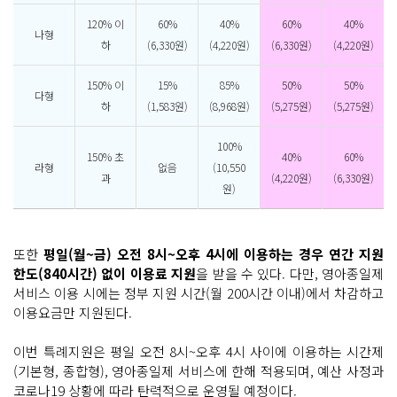
120% 이
60%
40%
60%
40%
나형
하
(6,330원)
(4,220원)
(6,330원)
(4,220원)
150% 이
15%
85%
50%
50%
다형
하
(1,583원)
(8,968원)
(5,275원)
(5,275원)
100%
150% 초
40%
60%
라형
없음
(10,550
과
(4,220원)
(6,330원)
원)
또한
평일(월~금) 오전 8시~오후 4시에 이용하는 경우 연간 지원
한도(840시간) 없이 이용료 지원
을 받을 수 있다. 다만, 영아종일제
서비스 이용 시에는 정부 지원 시간(월 200시간 이내)에서 차감하고
이용요금만 지원된다.
이번 특례지원은 평일 오전 8시~오후 4시 사이에 이용하는 시간제
(기본형, 종합형), 영아종일제 서비스에 한해 적용되며, 예산 사정과
코로나19 상황에 따라 탄력적으로 운영될 예정이다.