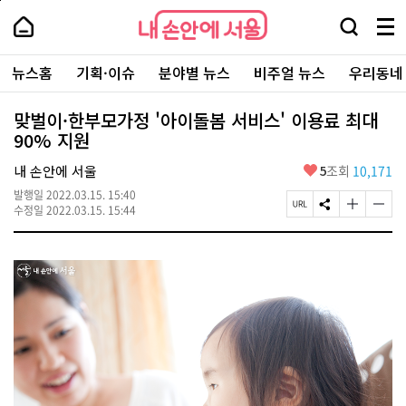
본
페
내
문
이
내
손
검
메
바
지
손
안
색
뉴
로
상
안
주
에
창
전
가
단
에
뉴스홈
기획·이슈
분야별 뉴스
비주얼 뉴스
우리동네
요
서
열
체
기
으
서
서
울
기
보
로
울
비
기
이
-
맞벌이·한부모가정 '아이돌봄 서비스' 이용료 최대
스
동
서
90% 지원
바
울
로
시
가
좋
내 손안에 서울
5
조회
10,171
대
기
아
표
발행일
2022.03.15. 15:40
요
소
페
S
글
글
수정일
2022.03.15. 15:44
통
이
N
자
자
포
지
S
크
크
털
U
공
기
기
R
유
크
작
L
하
게
게
복
기
변
변
사
경
경
하
하
기
기