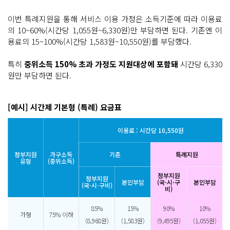
이번 특례지원을 통해 서비스 이용 가정은 소득기준에 따라 이용료
의 10~60%(시간당 1,055원~6,330원)만 부담하면 된다. 기존엔 이
용료의 15~100%(시간당 1,583원~10,550원)를 부담했다.
특히
중위소득 150% 초과 가정도 지원대상에 포함돼
시간당 6,330
원만 부담하면 된다.
[예시] 시간제 기본형 (특례) 요금표
이용료 : 시간당 10,550원
정부지원
가구소득
기존
특례지원
유형
(중위소득)
정부지원
정부지원
본인부담
(국·시·구
본인부담
(국·시·구비)
비)
85%
15%
90%
10%
가형
75% 이하
(8,968원)
(1,583원)
(9,495원)
(1,055원)