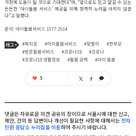
가정에 도움이 될 것으로 기대한다”며, “앞으로도 믿고 맡길 수 있는
든든한 ‘아이돌봄 서비스’ 제공을 위해 정책적 노력을 아끼지 않겠
다”고 말했다.
문의: 아이돌봄서비스 1577-2514
기
태
#복지로
#아이돌봄서비스
#맞벌이
#한부모
사
그
관
#방문돌봄서비스
#코로나19
#코로나
련
#코로나19 생활정보
#돌봄 공백
#아이 돌봄
태
그
좋
5
카
트
페
아
카
위
이
요
오
터
스
톡
북
댓글은 자유로운 의견 공유의 장이므로 서울시에 대한 신고,
제안, 건의 등 답변이나 개선이 필요한 사항에 대해서는
전자
민원 응답소 누리집을 이용
하여 주시기 바랍니다.