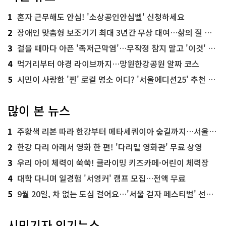
1
혼자 근무해도 안심! '소상공인안심벨' 신청하세요
2
장애인 맞춤형 보조기기 최대 3년간 무상 대여…삶의 질 높인다
3
걸을 때마다 아픈 '족저근막염'…무작정 참지 말고 '이것' 해보세요!
4
먹거리부터 야경 라이브까지…망원한강공원 알짜 코스
5
시민이 사랑한 '찐' 로컬 명소 어디? '서울에디션25' 추천 코스
많이 본 뉴스
1
주황색 리본 따라 한강부터 메타세쿼이아 숲길까지…서울둘레길 15코스
2
한강 다리 아래서 영화 한 편! '다리밑 영화관' 무료 상영
3
우리 아이 체력이 쑥쑥! 클라이밍 키즈카페·어린이 체력장
4
대학 다니며 일경험 '서영커' 캠프 모집…전액 무료
5
9월 20일, 차 없는 도심 걸어요…'서울 걷자 페스티벌' 선착순 5천명
시민기자 인기뉴스