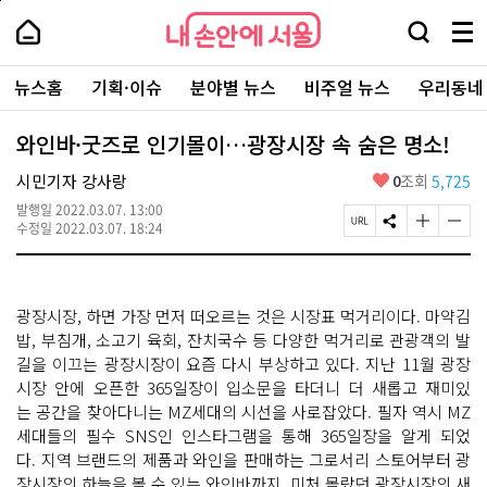
본
페
내
문
이
내
손
검
메
바
지
손
안
색
뉴
로
상
안
주
에
창
전
가
단
에
뉴스홈
기획·이슈
분야별 뉴스
비주얼 뉴스
우리동네
요
서
열
체
기
으
서
서
울
기
보
로
울
비
기
이
-
와인바·굿즈로 인기몰이…광장시장 속 숨은 명소!
스
동
서
바
울
좋
시민기자 강사랑
0
조회
5,725
로
시
아
가
대
발행일
2022.03.07. 13:00
요
기
페
S
글
글
표
수정일
2022.03.07. 18:24
이
N
자
자
소
지
S
크
크
통
U
공
기
기
포
R
유
크
작
털
광장시장, 하면 가장 먼저 떠오르는 것은 시장표 먹거리이다. 마약김
L
하
게
게
복
기
변
변
밥, 부침개, 소고기 육회, 잔치국수 등 다양한 먹거리로 관광객의 발
사
경
경
길을 이끄는 광장시장이 요즘 다시 부상하고 있다. 지난 11월 광장
하
하
시장 안에 오픈한 365일장이 입소문을 타더니 더 새롭고 재미있
기
기
는 공간을 찾아다니는 MZ세대의 시선을 사로잡았다. 필자 역시 MZ
세대들의 필수 SNS인 인스타그램을 통해 365일장을 알게 되었
다. 지역 브랜드의 제품과 와인을 판매하는 그로서리 스토어부터 광
장시장의 하늘을 볼 수 있는 와인바까지, 미처 몰랐던 광장시장의 새