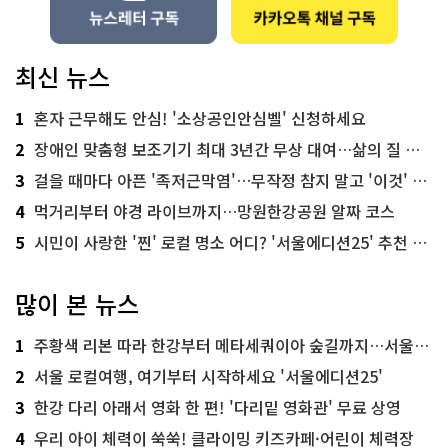
최신 뉴스
1
혼자 근무해도 안심! '소상공인안심벨' 신청하세요
2
장애인 맞춤형 보조기기 최대 3년간 무상 대여…삶의 질 높인다
3
걸을 때마다 아픈 '족저근막염'…무작정 참지 말고 '이것' 해보세요!
4
먹거리부터 야경 라이브까지…망원한강공원 알짜 코스
5
시민이 사랑한 '찐' 로컬 명소 어디? '서울에디션25' 추천 코스
많이 본 뉴스
1
주황색 리본 따라 한강부터 메타세쿼이아 숲길까지…서울둘레길 15코스
2
서울 로컬여행, 여기부터 시작하세요 '서울에디션25'
3
한강 다리 아래서 영화 한 편! '다리밑 영화관' 무료 상영
4
우리 아이 체력이 쑥쑥! 클라이밍 키즈카페·어린이 체력장