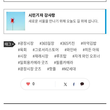
기
시민기자 강사랑
사
새로운 서울을 만나기 위해 오늘도 길 위에 섭니다.
작
성
자
프
로
기
필
태
#광장시장
#365일장
#365키친
#마약김밥
사
그
관
#육회
#그로서리스토어
#와인바
#히든 아워
련
#시장
#재래시장
#루프탑
#자개 와인 오프너
태
그
#일회용카메라 굿즈
#필름카메라
#광장시장 굿즈
#핫플
#MZ세대
좋
0
카
트
페
아
카
위
이
요
오
터
스
톡
북