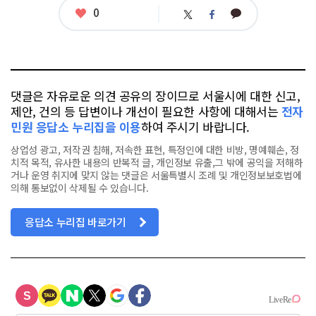
필
좋
0
카
트
페
아
카
위
이
요
오
터
스
톡
북
댓글은 자유로운 의견 공유의 장이므로 서울시에 대한 신고,
제안, 건의 등 답변이나 개선이 필요한 사항에 대해서는
전자
민원 응답소 누리집을 이용
하여 주시기 바랍니다.
상업성 광고, 저작권 침해, 저속한 표현, 특정인에 대한 비방, 명예훼손, 정
치적 목적, 유사한 내용의 반복적 글, 개인정보 유출,그 밖에 공익을 저해하
거나 운영 취지에 맞지 않는 댓글은 서울특별시 조례 및 개인정보보호법에
의해 통보없이 삭제될 수 있습니다.
응답소 누리집 바로가기