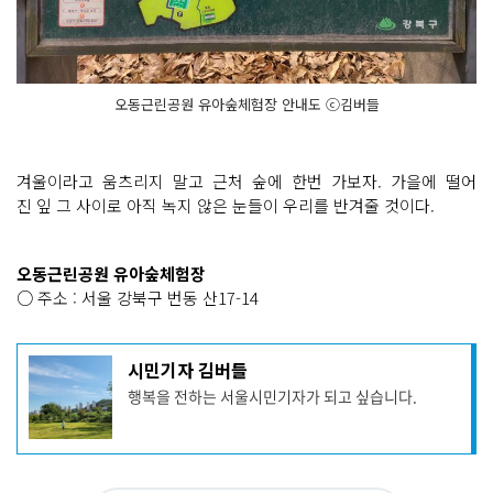
오동근린공원 유아숲체험장 안내도 ⓒ김버들
겨울이라고 움츠리지 말고 근처 숲에 한번 가보자. 가을에 떨어
진 잎 그 사이로 아직 녹지 않은 눈들이 우리를 반겨줄 것이다.
오동근린공원 유아숲체험장
○ 주소 : 서울 강북구 번동 산17-14
기
시민기자 김버들
사
행복을 전하는 서울시민기자가 되고 싶습니다.
작
성
자
프
로