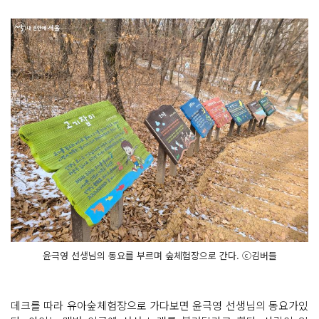
윤극영 선생님의 동요를 부르며 숲체험장으로 간다. ⓒ김버들
데크를 따라 유아숲체험장으로 가다보면 윤극영 선생님의 동요가있