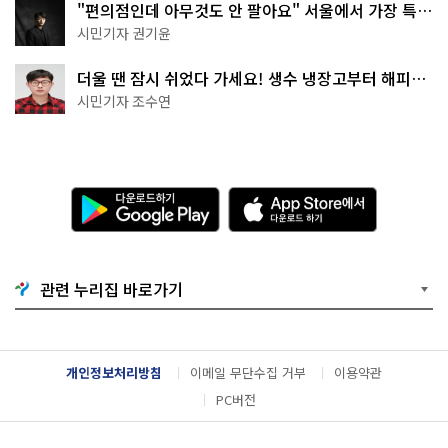
"편의점인데 아무것도 안 팔아요" 서울에서 가장 특별
한 편의점의 정체
시민기자 권기윤
더울 땐 잠시 쉬었다 가세요! 생수 냉장고부터 해피소
·무더위쉼터까지
시민기자 조수연
다
A
운
p
로
p
드
S
하
t
기
o
관련 누리집 바로가기
G
r
o
e
o
에
g
서
l
다
개인정보처리방침
이메일 무단수집 거부
이용약관
e
운
P
로
PC버전
l
드
a
하