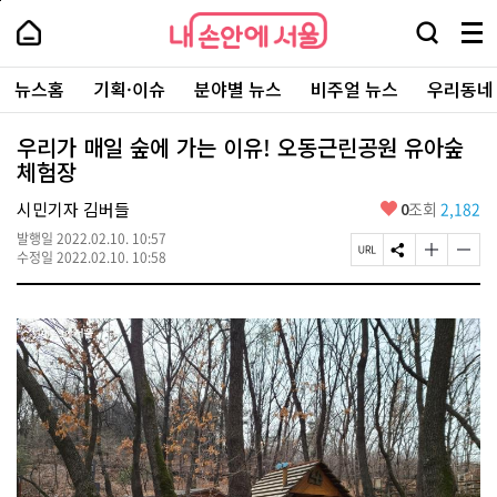
본
페
내
문
이
내
손
검
메
바
지
손
안
색
뉴
로
상
안
주
에
창
전
가
단
에
뉴스홈
기획·이슈
분야별 뉴스
비주얼 뉴스
우리동네
요
서
열
체
기
으
서
서
울
기
보
로
울
비
기
이
-
우리가 매일 숲에 가는 이유! 오동근린공원 유아숲
스
동
서
체험장
바
울
로
시
가
좋
시민기자 김버들
0
조회
2,182
대
기
아
표
발행일
2022.02.10. 10:57
요
소
페
S
글
글
수정일
2022.02.10. 10:58
통
이
N
자
자
포
지
S
크
크
털
U
공
기
기
R
유
크
작
L
하
게
게
복
기
변
변
사
경
경
하
하
기
기