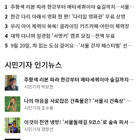
1
주황색 리본 따라 한강부터 메타세쿼이아 숲길까지…서울둘레길 15코스
2
한강 다리 아래서 영화 한 편! '다리밑 영화관' 무료 상영
3
우리 아이 체력이 쑥쑥! 클라이밍 키즈카페·어린이 체력장
4
대학 다니며 일경험 '서영커' 캠프 모집…전액 무료
5
9월 20일, 차 없는 도심 걸어요…'서울 걷자 페스티벌' 선착순 5천명
시민기자 인기뉴스
주황색 리본 따라 한강부터 메타세쿼이아 숲길까지…
서울둘레길 15코스
시민기자 박상현
나의 마음을 사로잡은 건축물은? '서울시 건축상' 수
상작 공개!
시민기자 조수봉
이것이 천연 냉방! '서울둘레길 9코스'로 숲속 피서 떠
나볼까
시민기자 정향선