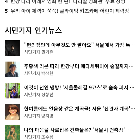
4
한강 다리 아래서 영화 한 편! '다리밑 영화관' 무료 상영
5
우리 아이 체력이 쑥쑥! 클라이밍 키즈카페·어린이 체력장
시민기자 인기뉴스
"편의점인데 아무것도 안 팔아요" 서울에서 가장 특별
한 편의점의 정체
시민기자 권기윤
주황색 리본 따라 한강부터 메타세쿼이아 숲길까지…
서울둘레길 15코스
시민기자 박상현
이것이 천연 냉방! '서울둘레길 9코스'로 숲속 피서 떠
나볼까
시민기자 정향선
한여름에도 얼음장 같은 계곡물! 서울 '진관사 계곡'이
천국이네~
시민기자 양지영
나의 마음을 사로잡은 건축물은? '서울시 건축상' 수
상작 공개!
시민기자 조수봉