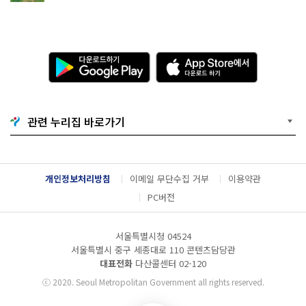
다
A
운
p
로
p
드
S
하
t
기
o
관련 누리집 바로가기
G
r
o
e
o
에
g
서
l
다
개인정보처리방침
이메일 무단수집 거부
이용약관
e
운
P
로
PC버전
l
드
a
하
y
기
서울특별시청 04524
서울특별시 중구 세종대로 110 콘텐츠담당관
대표전화
다산콜센터
02-120
ⓒ
2020. Seoul Metropolitan Government all rights reserved.