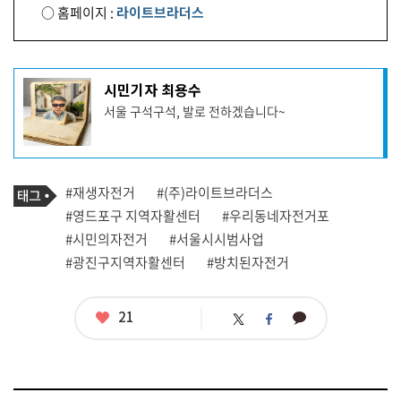
○ 홈페이지 :
라이트브라더스
기
시민기자 최용수
사
서울 구석구석, 발로 전하겠습니다~
작
성
자
프
로
기
필
태
#재생자전거
#(주)라이트브라더스
사
그
관
#영드포구 지역자활센터
#우리동네자전거포
련
#시민의자전거
#서울시시범사업
태
그
#광진구지역자활센터
#방치된자전거
좋
21
카
트
페
아
카
위
이
요
오
터
스
톡
북