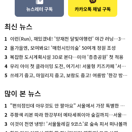
최신 뉴스
1
이런(Run), 재밌겠네! '양재천 달빛야행런' 야간 러닝…300명 모집
2
올가을엔, 모여봐요! '매헌시민의숲' 50여개 정원 조성
3
복잡한 도시계획시설 3D로 본다…미아 '층층공원' 첫 적용
4
우리 아이 첫 클라이밍 도전, 여기서! 서울형 키즈카페 '서울가족플라자점'
5
쓰레기 줍고, 마일리지 줍고, 보람도 줍고! 여름밤 '한강 밤마실 줍깅'
많이 본 뉴스
1
"편의점인데 아무것도 안 팔아요" 서울에서 가장 특별한 편의점의 정체
2
주황색 리본 따라 한강부터 메타세쿼이아 숲길까지…서울둘레길 15코스
3
이것이 천연 냉방! '서울둘레길 9코스'로 숲속 피서 떠나볼까