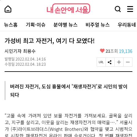
본
페
내
문
이
내
손
검
메
바
지
손
안
색
뉴
로
상
안
주
에
창
전
가
단
에
뉴스홈
기획·이슈
분야별 뉴스
비주얼 뉴스
우리동네
요
서
열
체
기
으
서
서
울
기
보
로
울
비
기
이
-
가성비 최고 자전거, 여기 다 모였다!
스
동
서
바
울
좋
시민기자 최용수
21
조회
19,136
로
시
아
가
대
발행일
2022.02.04. 14:16
요
기
페
S
글
글
표
수정일
2022.02.04. 18:23
이
N
자
자
소
지
S
크
크
통
U
공
기
기
포
R
유
크
작
털
버려진 자전거, 도심 흉물에서 '재생자전거'로 시민의 발이
L
하
게
게
되다
복
기
변
변
사
경
경
하
하
기
기
“고물 속에 가려져 있던 보물 자전거를 가져보세요. 골목을 살리
고, 지구를 살리고, 이웃을 살리는 재생자전거의 매력을….” 서울시
가 (주)라이트브라더스(Wright Brothers)와 협약을 맺고 시범적으
로 시작한 재생자전거 온라인 판매 슬로건이다. 첫 번째 재생자전