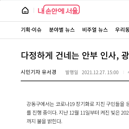
본
페
문
이
뉴
바
지
스
로
상
룸
가
단
뉴
기
으
스
로
기획·이슈
분야별 뉴스
비주얼 뉴스
우리동
주
이
요
동
서
비
스
다정하게 건네는 안부 인사, 광
바
로
가
기
시민기자 유서경
발행일
2021.12.27. 15:00
강동구에서는 코로나19 장기화로 지친 구민들을 응
를 진행 중이다. 지난 12월 11일부터 켜진 빛은 20
까지 불을 밝힌다.