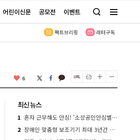
어린이신문
공모전
이벤트
검
메
색
뉴
창
전
열
체
팩트브리핑
레터구독
기
보
기
카
좋
트
페
6
페
인
글
글
카
위
이
아
이
쇄
자
자
오
터
스
요
지
하
크
크
톡
북
U
기
기
기
R
새
크
작
L
창
게
게
최신 뉴스
복
열
변
변
사
림
경
경
하
하
1
혼자 근무해도 안심! '소상공인안심벨' 신청하세요
기
기
2
장애인 맞춤형 보조기기 최대 3년간 무상 대여…삶의 질 높인다