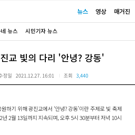
주
뉴스
영상
매거진
요
서
비
스
바
네 뉴스
시민기자 뉴스
로
가
기"
진교 빛의 다리 '안녕? 강동'
수정일
2021.12.27. 16:01
조회
3,440
원하기 위해 광진교에서 ‘안녕? 강동’이란 주제로 빛 축제
22년 2월 13일까지 지속되며, 오후 5시 30분부터 저녁 10시