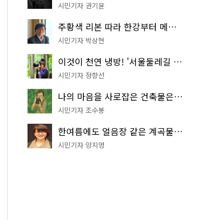
시민기자 권기윤
주황색 리본 따라 한강부터 메타세쿼이아 숲길까지…서울둘레길 15코스
시민기자 박상현
이것이 천연 냉방! '서울둘레길 9코스'로 숲속 피서 떠나볼까
시민기자 정향선
나의 마음을 사로잡은 건축물은? '서울시 건축상' 수상작 공개!
시민기자 조수봉
한여름에도 얼음장 같은 계곡물! 서울 '진관사 계곡'이 천국이네~
시민기자 양지영