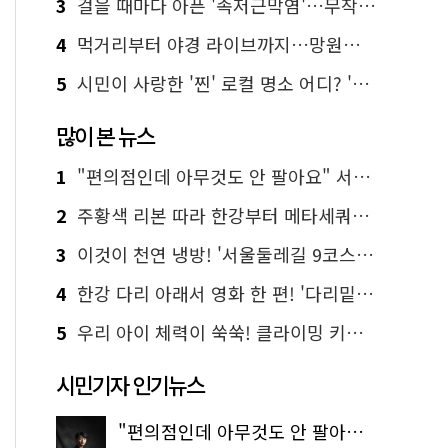
3
걸을 때마다 아픈 '족저근막염'…무작정 참지 말고 '이것' 해보세요!
4
먹거리부터 야경 라이브까지…망원한강공원 알짜 코스
5
시민이 사랑한 '찐' 로컬 명소 어디? '서울에디션25' 추천 코스
많이 본 뉴스
1
"편의점인데 아무것도 안 팔아요" 서울에서 가장 특별한 편의점의 정체
2
주황색 리본 따라 한강부터 메타세쿼이아 숲길까지…서울둘레길 15코스
3
이것이 천연 냉방! '서울둘레길 9코스'로 숲속 피서 떠나볼까
4
한강 다리 아래서 영화 한 편! '다리밑 영화관' 무료 상영
5
우리 아이 체력이 쑥쑥! 클라이밍 키즈카페·어린이 체력장
시민기자 인기뉴스
"편의점인데 아무것도 안 팔아요" 서울에서 가장 특별한 편의점의 정체