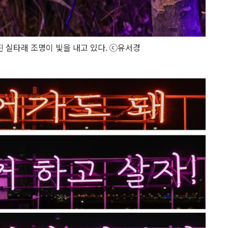
진 실타래 조명이 빛을 내고 있다. ⓒ유서경