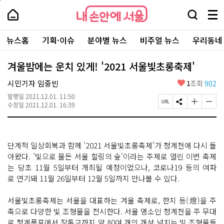
본
페
내
문
이
내
손
검
메
바
지
손
안
색
뉴
로
상
안
주
에
창
전
가
단
에
뉴스홈
기획·이슈
분야별 뉴스
비주얼 뉴스
우리동네
요
서
열
체
기
으
서
서
울
기
보
로
울
비
기
이
-
겨울밤에는 운치 있게! '2021 서울빛초롱축제'
스
동
서
바
울
좋
시민기자 임중빈
1
조회
902
로
시
아
가
대
발행일
2021.12.01. 11:50
요
기
페
S
글
글
표
수정일
2021.12.01. 16:39
이
N
자
자
소
지
S
크
크
통
U
공
기
기
포
R
유
크
작
털
단계적 일상회복과 함께 '2021 서울빛초롱축제'가 청계천에 다시 돌
L
하
게
게
복
기
변
변
아왔다. '빛으로 물든 서울 힐링의 숲'이라는 주제로 열린 이번 축제
사
경
경
는 당초 11월 5일부터 개최될 예정이었으나, 코로나19 등의 여파
하
하
로 연기돼 11월 26일부터 12월 5일까지 만나볼 수 있다.
기
기
서울빛초롱축제는 서울을 대표하는 겨울 축제로, 한지 등(燈)을 주
축으로 다양한 빛 조형물을 전시한다. 서울 명소인 청계천을 주 무대
로 청계폭포에서 장통교까지 약 80여 개의 개성 넘치는 빛 조형물들