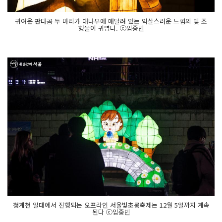
귀여운 판다곰 두 마리가 대나무에 매달려 있는 익살스러운 느낌의 빛 조
형물이 귀엽다. ⓒ임중빈
청계천 일대에서 진행되는 오프라인 서울빛초롱축제는 12월 5일까지 계속
된다 ⓒ임중빈