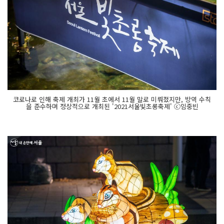
코로나로 인해 축제 개최가 11월 초에서 11월 말로 미뤄졌지만, 방역 수칙
을 준수하며 정상적으로 개최된 '2021서울빛초롱축제' ⓒ임중빈