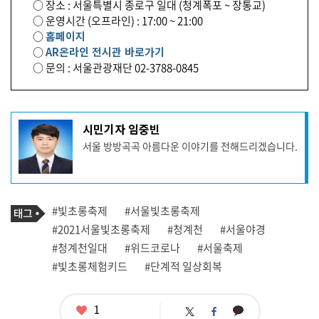
○ 장소 : 서울특별시 종로구 일대 (청계폭포 ~ 장통교)
○ 운영시간 (오프라인) : 17:00 ~ 21:00
○
홈페이지
○
AR온라인 전시관 바로가기
○ 문의 : 서울관광재단 02-3788-0845
기
시민기자 임중빈
사
서울 방방곡곡 아름다운 이야기를 전해드리겠습니다.
작
성
자
프
로
기
필
태
#빛초롱축제
#서울빛초롱축제
사
그
관
#2021서울빛초롱축제
#청계천
#서울야경
련
#청계천일대
#위드코로나
#서울축제
태
그
#빛초롱체험키드
#단계적 일상회복
좋
1
카
트
페