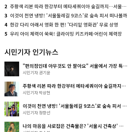
2
주황색 리본 따라 한강부터 메타세쿼이아 숲길까지…서울둘레길 15코스
3
이것이 천연 냉방! '서울둘레길 9코스'로 숲속 피서 떠나볼까
4
한강 다리 아래서 영화 한 편! '다리밑 영화관' 무료 상영
5
우리 아이 체력이 쑥쑥! 클라이밍 키즈카페·어린이 체력장
시민기자 인기뉴스
"편의점인데 아무것도 안 팔아요" 서울에서 가장 특별
한 편의점의 정체
시민기자 권기윤
주황색 리본 따라 한강부터 메타세쿼이아 숲길까지…
서울둘레길 15코스
시민기자 박상현
이것이 천연 냉방! '서울둘레길 9코스'로 숲속 피서 떠
나볼까
시민기자 정향선
나의 마음을 사로잡은 건축물은? '서울시 건축상' 수
상작 공개!