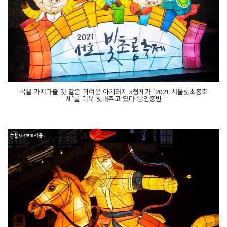
복을 가져다줄 것 같은 귀여운 아기돼지 5형제가 '2021 서울빛초롱축
제'를 더욱 빛내주고 있다 ⓒ임중빈