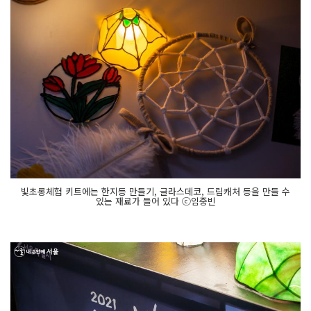
빛초롱체험 키트에는 한지등 만들기, 글라스데코, 드림캐처 등을 만들 수
있는 재료가 들어 있다 ⓒ임중빈