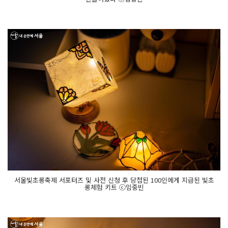
서울빛초롱축제 서포터즈 및 사전 신청 후 당첨된 100인에게 지급된 빛초
롱체험 키트 ⓒ임중빈