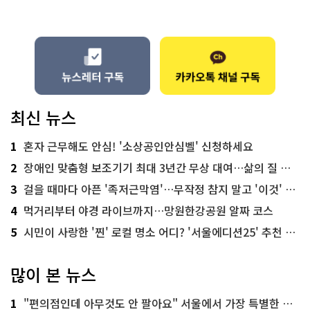
최신 뉴스
1
혼자 근무해도 안심! '소상공인안심벨' 신청하세요
2
장애인 맞춤형 보조기기 최대 3년간 무상 대여…삶의 질 높인다
3
걸을 때마다 아픈 '족저근막염'…무작정 참지 말고 '이것' 해보세요!
4
먹거리부터 야경 라이브까지…망원한강공원 알짜 코스
5
시민이 사랑한 '찐' 로컬 명소 어디? '서울에디션25' 추천 코스
많이 본 뉴스
1
"편의점인데 아무것도 안 팔아요" 서울에서 가장 특별한 편의점의 정체