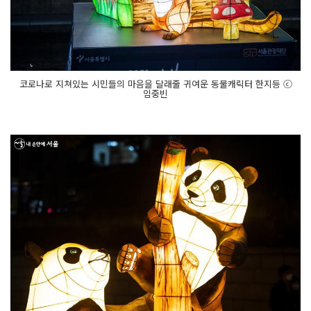
코로나로 지쳐있는 시민들의 마음을 달래줄 귀여운 동물캐릭터 한지등 ⓒ
임중빈