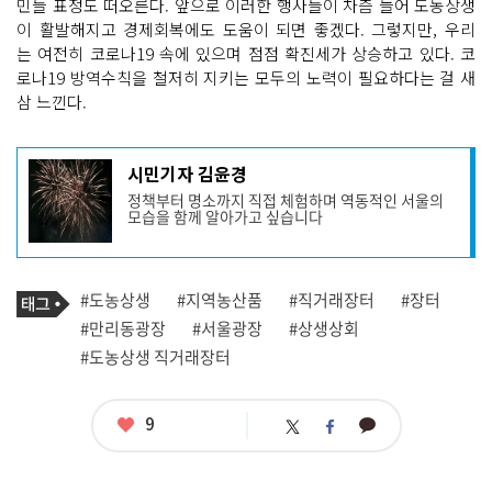
민들 표정도 떠오른다. 앞으로 이러한 행사들이 차츰 늘어 도농상생
이 활발해지고 경제회복에도 도움이 되면 좋겠다. 그렇지만, 우리
는 여전히 코로나19 속에 있으며 점점 확진세가 상승하고 있다. 코
로나19 방역수칙을 철저히 지키는 모두의 노력이 필요하다는 걸 새
삼 느낀다.
기
시민기자 김윤경
사
정책부터 명소까지 직접 체험하며 역동적인 서울의
작
모습을 함께 알아가고 싶습니다
성
자
프
로
기
필
태
#도농상생
#지역농산품
#직거래장터
#장터
사
그
관
#만리동광장
#서울광장
#상생상회
련
#도농상생 직거래장터
태
그
좋
9
카
트
페
아
카
위
이
요
오
터
스
톡
북