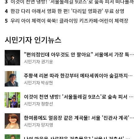
3
이것이 천연 냉방! '서울둘레길 9코스'로 숲속 피서 떠나볼까
4
한강 다리 아래서 영화 한 편! '다리밑 영화관' 무료 상영
5
우리 아이 체력이 쑥쑥! 클라이밍 키즈카페·어린이 체력장
시민기자 인기뉴스
"편의점인데 아무것도 안 팔아요" 서울에서 가장 특별
한 편의점의 정체
시민기자 권기윤
주황색 리본 따라 한강부터 메타세쿼이아 숲길까지…
서울둘레길 15코스
시민기자 박상현
이것이 천연 냉방! '서울둘레길 9코스'로 숲속 피서 떠
나볼까
시민기자 정향선
한여름에도 얼음장 같은 계곡물! 서울 '진관사 계곡'이
천국이네~
시민기자 양지영
나의 마음을 사로잡은 건축물은? '서울시 건축상' 수