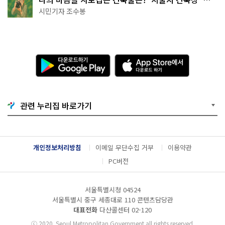
상작 공개!
시민기자 조수봉
다
A
운
p
로
p
드
S
하
t
기
o
관련 누리집 바로가기
G
r
o
e
o
에
g
서
l
다
개인정보처리방침
이메일 무단수집 거부
이용약관
e
운
P
로
PC버전
l
드
a
하
y
기
서울특별시청 04524
서울특별시 중구 세종대로 110 콘텐츠담당관
대표전화
다산콜센터
02-120
ⓒ
2020. Seoul Metropolitan Government all rights reserved.