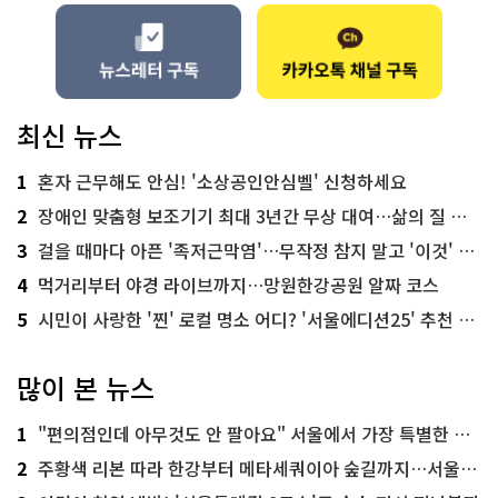
최신 뉴스
1
혼자 근무해도 안심! '소상공인안심벨' 신청하세요
2
장애인 맞춤형 보조기기 최대 3년간 무상 대여…삶의 질 높인다
3
걸을 때마다 아픈 '족저근막염'…무작정 참지 말고 '이것' 해보세요!
4
먹거리부터 야경 라이브까지…망원한강공원 알짜 코스
5
시민이 사랑한 '찐' 로컬 명소 어디? '서울에디션25' 추천 코스
많이 본 뉴스
1
"편의점인데 아무것도 안 팔아요" 서울에서 가장 특별한 편의점의 정체
2
주황색 리본 따라 한강부터 메타세쿼이아 숲길까지…서울둘레길 15코스