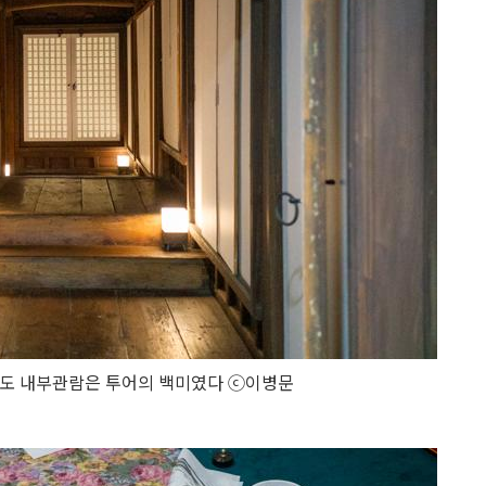
도 내부관람은 투어의 백미였다 ⓒ이병문