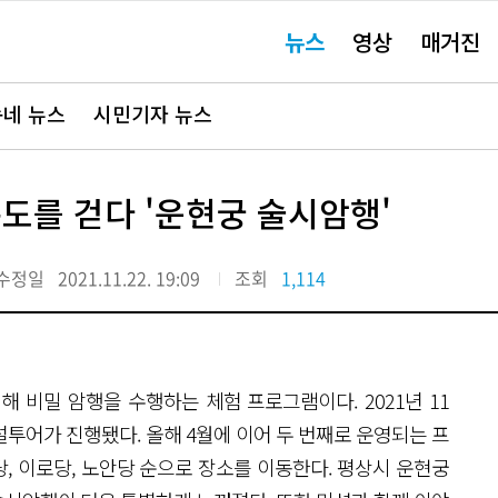
주
뉴스
영상
매거진
요
서
비
스
바
네 뉴스
시민기자 뉴스
로
가
기"
도를 걷다 '운현궁 술시암행'
수정일
2021.11.22. 19:09
조회
1,114
 비밀 암행을 수행하는 체험 프로그램이다. 2021년 11
해설투어가 진행됐다. 올해 4월에 이어 두 번째로 운영되는 프
, 이로당, 노안당 순으로 장소를 이동한다. 평상시 운현궁