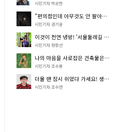
시민기자 박상현
"편의점인데 아무것도 안 팔아요" 서울에서 가장 특별한 편의점의 정체
시민기자 권기윤
이것이 천연 냉방! '서울둘레길 9코스'로 숲속 피서 떠나볼까
시민기자 정향선
나의 마음을 사로잡은 건축물은? '서울시 건축상' 수상작 공개!
시민기자 조수봉
더울 땐 잠시 쉬었다 가세요! 생수 냉장고부터 해피소·무더위쉼터까지
시민기자 조수연