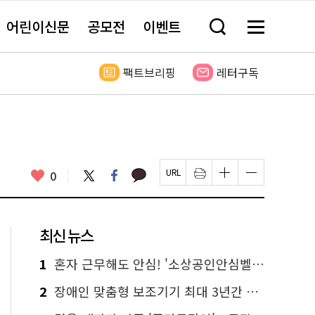
어린이신문
공모전
이벤트
검
메
색
뉴
창
전
열
체
팩트브리핑
레터구독
기
보
기
카
좋
트
페
0
페
인
글
글
카
위
이
아
이
쇄
자
자
오
터
스
요
지
하
크
크
톡
북
U
기
기
기
R
새
크
작
L
창
게
게
최신 뉴스
복
열
변
변
사
림
경
경
하
하
1
혼자 근무해도 안심! '소상공인안심벨' 신청하세요
기
기
2
장애인 맞춤형 보조기기 최대 3년간 무상 대여…삶의 질 높인다