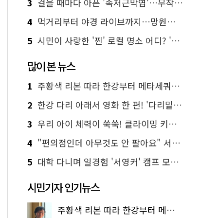
3
걸을 때마다 아픈 '족저근막염'…무작정 참지 말고 '이것' 해보세요!
4
먹거리부터 야경 라이브까지…망원한강공원 알짜 코스
5
시민이 사랑한 '찐' 로컬 명소 어디? '서울에디션25' 추천 코스
많이 본 뉴스
1
주황색 리본 따라 한강부터 메타세쿼이아 숲길까지…서울둘레길 15코스
2
한강 다리 아래서 영화 한 편! '다리밑 영화관' 무료 상영
3
우리 아이 체력이 쑥쑥! 클라이밍 키즈카페·어린이 체력장
4
"편의점인데 아무것도 안 팔아요" 서울에서 가장 특별한 편의점의 정체
5
대학 다니며 일경험 '서영커' 캠프 모집…전액 무료
시민기자 인기뉴스
주황색 리본 따라 한강부터 메타세쿼이아 숲길까지…서울둘레길 15코스