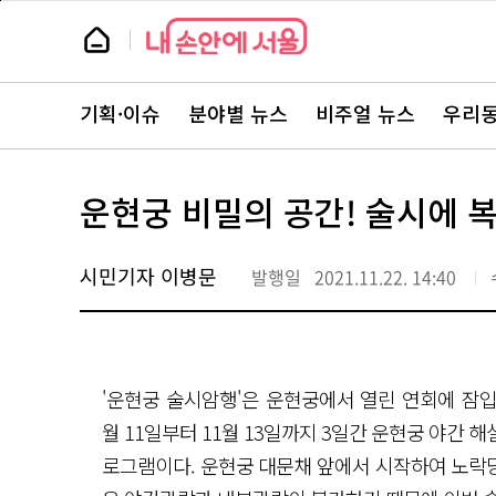
본
페
문
이
뉴
바
지
스
로
상
룸
가
단
뉴
기
으
스
로
기획·이슈
분야별 뉴스
비주얼 뉴스
우리동
주
이
요
동
서
비
스
운현궁 비밀의 공간! 술시에 복
바
로
가
기
시민기자 이병문
발행일
2021.11.22. 14:40
'운현궁 술시암행'은 운현궁에서 열린 연회에 잠입해
월 11일부터 11월 13일까지 3일간 운현궁 야간 
로그램이다. 운현궁 대문채 앞에서 시작하여 노락당