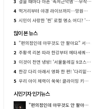
3
걸을 때마다 아픈 '족저근막염'…무작정 참지 말고 '이것' 해보세요!
4
먹거리부터 야경 라이브까지…망원한강공원 알짜 코스
5
시민이 사랑한 '찐' 로컬 명소 어디? '서울에디션25' 추천 코스
많이 본 뉴스
1
"편의점인데 아무것도 안 팔아요" 서울에서 가장 특별한 편의점의 정체
2
주황색 리본 따라 한강부터 메타세쿼이아 숲길까지…서울둘레길 15코스
3
이것이 천연 냉방! '서울둘레길 9코스'로 숲속 피서 떠나볼까
4
한강 다리 아래서 영화 한 편! '다리밑 영화관' 무료 상영
5
우리 아이 체력이 쑥쑥! 클라이밍 키즈카페·어린이 체력장
시민기자 인기뉴스
"편의점인데 아무것도 안 팔아요" 서울에서 가장 특별한 편의점의 정체