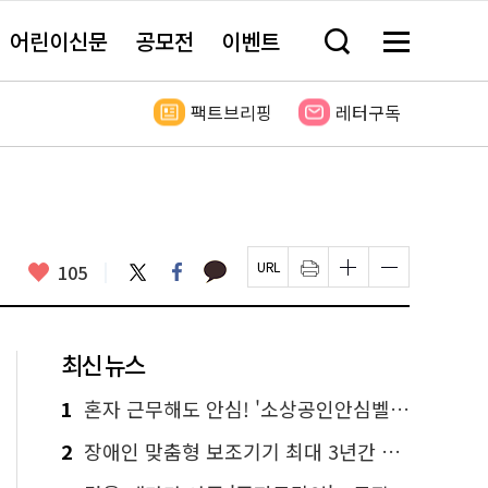
어린이신문
공모전
이벤트
검
메
색
뉴
창
전
열
체
팩트브리핑
레터구독
기
보
기
카
좋
트
페
105
페
인
글
글
카
위
이
아
이
쇄
자
자
오
터
스
요
지
하
크
크
톡
북
U
기
기
기
R
새
크
작
L
창
게
게
최신 뉴스
복
열
변
변
사
림
경
경
하
하
1
혼자 근무해도 안심! '소상공인안심벨' 신청하세요
기
기
2
장애인 맞춤형 보조기기 최대 3년간 무상 대여…삶의 질 높인다