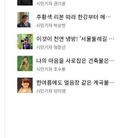
시민기자 권기윤
주황색 리본 따라 한강부터 메타세쿼이아 숲길까지…서울둘레길 15코스
시민기자 박상현
이것이 천연 냉방! '서울둘레길 9코스'로 숲속 피서 떠나볼까
시민기자 정향선
나의 마음을 사로잡은 건축물은? '서울시 건축상' 수상작 공개!
시민기자 조수봉
한여름에도 얼음장 같은 계곡물! 서울 '진관사 계곡'이 천국이네~
시민기자 양지영