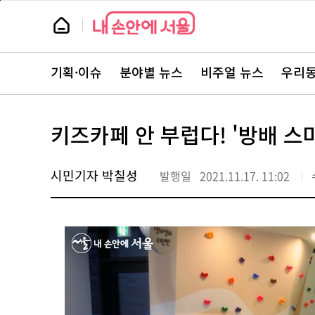
본
페
문
이
뉴
바
지
스
로
상
룸
가
단
뉴
기
으
스
로
기획·이슈
분야별 뉴스
비주얼 뉴스
우리동
주
이
요
동
서
비
스
키즈카페 안 부럽다! '방배 스
바
로
가
기
시민기자 박칠성
발행일
2021.11.17. 11:02