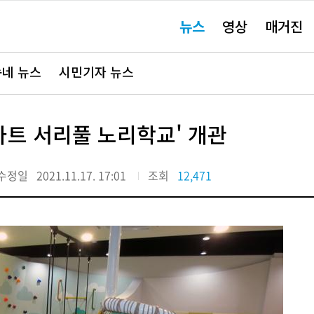
주
뉴스
영상
매거진
요
서
비
스
바
네 뉴스
시민기자 뉴스
로
가
기"
마트 서리풀 노리학교' 개관
수정일
2021.11.17. 17:01
조회
12,471