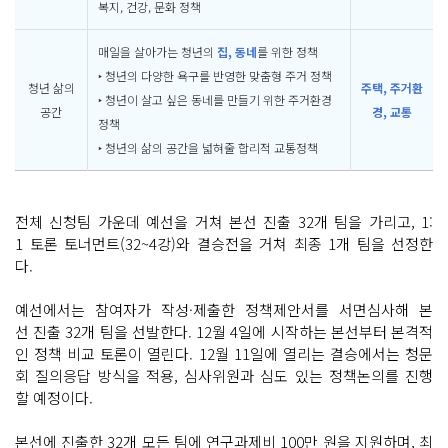
복지, 건강, 문화 정책
매일을 살아가는 청년의
집, 동네
를 위한 정책
‣ 청년의 다양한 욕구를 반영한 맞춤형 주거 정책
청년 삶의
주택, 주거환
‣ 청년이 살고 싶은 동네를 만들기 위한 주거환경
공간
경, 교통
정책
‣ 청년의 삶의 공간을 넓혀줄 합리적 교통정책
전체 신청팀 가운데 예선을 거쳐 본선 진출 32개 팀을 가리고, 1:
1 토론 토너먼트(32~4강)와 결승전을 거쳐 최종 1개 팀을 선정한
다.
예선에서는 참여자가 작성·제출한 정책제안서를 서면심사해 본
선 진출 32개 팀을 선발한다. 12월 4일에 시작하는 본선부터 본격적
인 정책 비교 토론이 열린다. 12월 11일에 열리는 결승에서는 청문
회 질의응답 방식을 적용, 심사위원과 심도 있는 정책논의를 진행
할 예정이다.
본선에 진출한 32개 모든 팀에 연구과제비 100만 원을 지원하며, 최