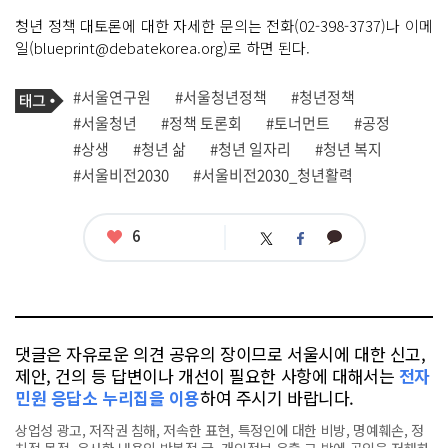
청년 정책 대토론에 대한 자세한 문의는 전화(02-398-3737)나 이메
일(blueprint@debatekorea.org)로 하면 된다.
기
태
#서울연구원
#서울청년정책
#청년정책
사
그
관
#서울청년
#정책 토론회
#토너먼트
#공정
련
#상생
#청년 삶
#청년 일자리
#청년 복지
태
그
#서울비전2030
#서울비전2030_청년활력
좋
6
카
트
페
아
카
위
이
요
오
터
스
톡
북
댓글은 자유로운 의견 공유의 장이므로 서울시에 대한 신고,
제안, 건의 등 답변이나 개선이 필요한 사항에 대해서는
전자
민원 응답소 누리집을 이용
하여 주시기 바랍니다.
상업성 광고, 저작권 침해, 저속한 표현, 특정인에 대한 비방, 명예훼손, 정