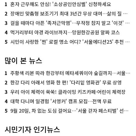
1
혼자 근무해도 안심! '소상공인안심벨' 신청하세요
2
장애인 맞춤형 보조기기 최대 3년간 무상 대여…삶의 질 높인다
3
걸을 때마다 아픈 '족저근막염'…무작정 참지 말고 '이것' 해보세요!
4
먹거리부터 야경 라이브까지…망원한강공원 알짜 코스
5
시민이 사랑한 '찐' 로컬 명소 어디? '서울에디션25' 추천 코스
많이 본 뉴스
1
주황색 리본 따라 한강부터 메타세쿼이아 숲길까지…서울둘레길 15코스
2
한강 다리 아래서 영화 한 편! '다리밑 영화관' 무료 상영
3
우리 아이 체력이 쑥쑥! 클라이밍 키즈카페·어린이 체력장
4
대학 다니며 일경험 '서영커' 캠프 모집…전액 무료
5
9월 20일, 차 없는 도심 걸어요…'서울 걷자 페스티벌' 선착순 5천명
시민기자 인기뉴스