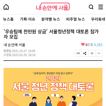
본
페
내
문
이
내
손
검
메
바
지
손
안
색
뉴
로
상
안
주
에
창
전
가
단
에
뉴스홈
기획·이슈
분야별 뉴스
비주얼 뉴스
우리동네
요
서
열
체
기
으
서
서
울
기
보
로
울
비
기
이
-
'우승팀에 천만원 상금' 서울청년정책 대토론 참가
스
동
서
자 모집
바
울
로
시
가
좋
내 손안에 서울
6
조회
4,383
대
기
아
표
발행일
2021.10.27. 16:05
요
소
페
S
글
글
수정일
2022.03.29. 18:14
통
이
N
자
자
포
지
S
크
크
털
U
공
기
기
R
유
크
작
L
하
게
게
복
기
변
변
사
경
경
하
하
기
기