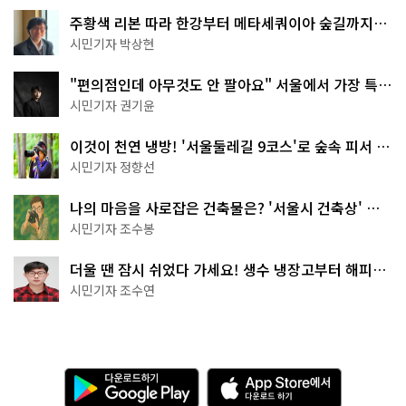
주황색 리본 따라 한강부터 메타세쿼이아 숲길까지…
서울둘레길 15코스
시민기자 박상현
"편의점인데 아무것도 안 팔아요" 서울에서 가장 특별
한 편의점의 정체
시민기자 권기윤
이것이 천연 냉방! '서울둘레길 9코스'로 숲속 피서 떠
나볼까
시민기자 정향선
나의 마음을 사로잡은 건축물은? '서울시 건축상' 수
상작 공개!
시민기자 조수봉
더울 땐 잠시 쉬었다 가세요! 생수 냉장고부터 해피소
·무더위쉼터까지
시민기자 조수연
다
A
운
p
로
p