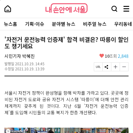
본
페
내
문
이
내
손
검
메
바
지
손
안
색
뉴
로
상
안
주
에
창
전
가
단
에
뉴스홈
기획·이슈
분야별 뉴스
비주얼 뉴스
우리동네
요
서
열
체
기
으
서
서
울
기
보
로
울
비
기
이
-
'자전거 운전능력 인증제' 합격 비결은? 따릉이 할인
스
동
서
도 챙기세요
바
울
로
시
가
좋
시민기자 박혜진
10
조회
2,848
대
기
아
표
발행일
2021.10.19. 14:45
요
소
페
S
글
글
수정일
2021.10.19. 13:39
통
이
N
자
자
포
지
S
크
크
털
U
공
기
기
R
유
크
작
서울시 자전거 정책이 완성형을 향해 박차를 가하고 있다. 곳곳에 정
L
하
게
게
복
기
변
변
비된 자전거 도로와 공유 자전거 시스템 ‘따릉이’에 더해 안전 관리
사
경
경
체계까지 갖추게 된 것이다. 지난 6월 '자전거 운전능력 인증
하
하
제'를 도입해 시민들의 교통 복지가 한층 개선됐다.
기
기