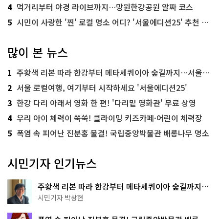
4
먹거리부터 야경 라이브까지…망원한강공원 알짜 코스
5
시민이 사랑한 '찐' 로컬 명소 어디? '서울에디션25' 추천 코스
많이 본 뉴스
1
주황색 리본 따라 한강부터 메타세쿼이아 숲길까지…서울둘레길 15코스
2
서울 로컬여행, 여기부터 시작하세요 '서울에디션25'
3
한강 다리 아래서 영화 한 편! '다리밑 영화관' 무료 상영
4
우리 아이 체력이 쑥쑥! 클라이밍 키즈카페·어린이 체력장
5
폭염 속 피어난 진분홍 물결! 국립중앙박물관 배롱나무 명소
시민기자 인기뉴스
주황색 리본 따라 한강부터 메타세쿼이아 숲길까지…
서울둘레길 15코스
시민기자 박상현