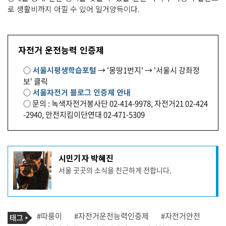
로 생활비까지 아낄 수 있어 일거양득이다.
자전거 운전능력 인증제
○
서울시평생학습포털
→ '몽땅1번지' → '서울시 강좌정
보' 클릭
○
서울자전거 블로그 인증제 안내
○ 문의 : 녹색자전거봉사단 02-414-9978, 자전거21 02-424
-2940, 안전지킴이단연대 02-471-5309
기
시민기자 박혜진
사
서울 곳곳의 소식을 친근하게 전합니다.
작
성
자
프
로
기
필
태
#따릉이
#자전거운전능력인증제
#자전거안전
사
그