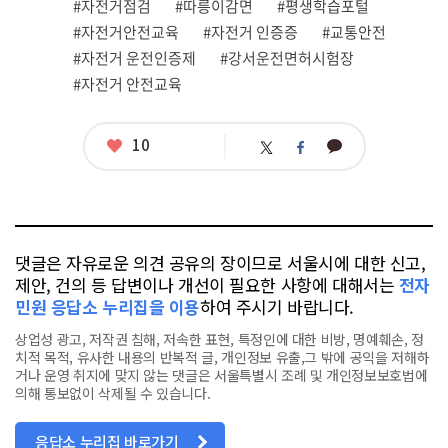
관
#자전거점검
#따릉이감면
#평생학습포털
련
#자전거안전교육
#자전거 인증증
#교통안전
태
그
#자전거 운전인증제
#강서운전면허시험장
#자전거 안전교육
좋
10
카
트
페
아
카
위
이
요
오
터
스
톡
북
댓글은 자유로운 의견 공유의 장이므로 서울시에 대한 신고,
제안, 건의 등 답변이나 개선이 필요한 사항에 대해서는
전자
민원 응답소 누리집을 이용
하여 주시기 바랍니다.
상업성 광고, 저작권 침해, 저속한 표현, 특정인에 대한 비방, 명예훼손, 정
치적 목적, 유사한 내용의 반복적 글, 개인정보 유출,그 밖에 공익을 저해하
거나 운영 취지에 맞지 않는 댓글은 서울특별시 조례 및 개인정보보호법에
의해 통보없이 삭제될 수 있습니다.
응답소 누리집 바로가기