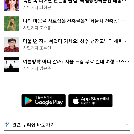
폭염 속 피어난 진분홍 물결! 국립중앙박물관 배롱나
무 명소
시민기자 최정윤
나의 마음을 사로잡은 건축물은? '서울시 건축상' 수
상작 공개!
시민기자 조수봉
더울 땐 잠시 쉬었다 가세요! 생수 냉장고부터 해피소
·무더위쉼터까지
시민기자 조수연
여름방학 어디 갈까? 서울 도심 무료 실내 여행 코스
추천
시민기자 김은주
다
A
운
p
로
p
드
S
하
t
기
o
관련 누리집 바로가기
G
r
o
e