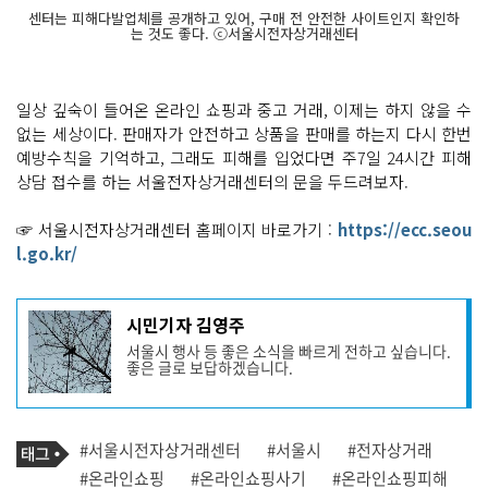
센터는 피해다발업체를 공개하고 있어, 구매 전 안전한 사이트인지 확인하
는 것도 좋다. ⓒ서울시전자상거래센터
일상 깊숙이 들어온 온라인 쇼핑과 중고 거래, 이제는 하지 않을 수
없는 세상이다. 판매자가 안전하고 상품을 판매를 하는지 다시 한번
예방수칙을 기억하고, 그래도 피해를 입었다면 주7일 24시간 피해
상담 접수를 하는 서울전자상거래센터의 문을 두드려보자.
☞ 서울시전자상거래센터 홈페이지 바로가기 :
https://ecc.seou
l.go.kr/
기
시민기자 김영주
사
서울시 행사 등 좋은 소식을 빠르게 전하고 싶습니다.
작
좋은 글로 보답하겠습니다.
성
자
프
로
기
필
태
#서울시전자상거래센터
#서울시
#전자상거래
사
그
관
#온라인쇼핑
#온라인쇼핑사기
#온라인쇼핑피해