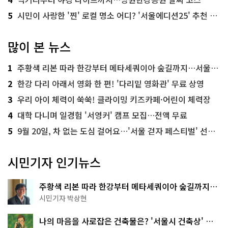
5
시민이 사랑한 '찐' 로컬 명소 어디? '서울에디션25' 추천 코스
많이 본 뉴스
1
주황색 리본 따라 한강부터 메타세쿼이아 숲길까지…서울둘레길 15코스
2
한강 다리 아래서 영화 한 편! '다리밑 영화관' 무료 상영
3
우리 아이 체력이 쑥쑥! 클라이밍 키즈카페·어린이 체력장
4
대학 다니며 일경험 '서영커' 캠프 모집…전액 무료
5
9월 20일, 차 없는 도심 걸어요…'서울 걷자 페스티벌' 선착순 5천명
시민기자 인기뉴스
주황색 리본 따라 한강부터 메타세쿼이아 숲길까지…
서울둘레길 15코스
시민기자 박상현
나의 마음을 사로잡은 건축물은? '서울시 건축상' 수