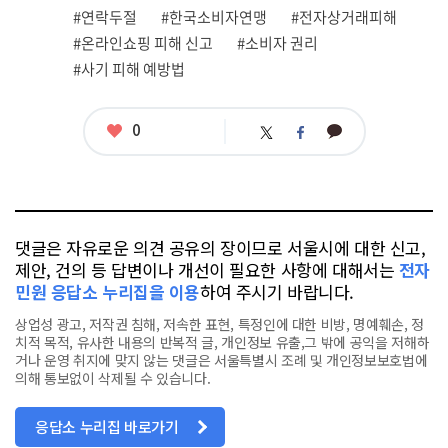
련
#연락두절
#한국소비자연맹
#전자상거래피해
태
그
#온라인쇼핑 피해 신고
#소비자 권리
#사기 피해 예방법
좋
0
카
트
페
아
카
위
이
요
오
터
스
톡
북
댓글은 자유로운 의견 공유의 장이므로 서울시에 대한 신고,
제안, 건의 등 답변이나 개선이 필요한 사항에 대해서는
전자
민원 응답소 누리집을 이용
하여 주시기 바랍니다.
상업성 광고, 저작권 침해, 저속한 표현, 특정인에 대한 비방, 명예훼손, 정
치적 목적, 유사한 내용의 반복적 글, 개인정보 유출,그 밖에 공익을 저해하
거나 운영 취지에 맞지 않는 댓글은 서울특별시 조례 및 개인정보보호법에
의해 통보없이 삭제될 수 있습니다.
응답소 누리집 바로가기