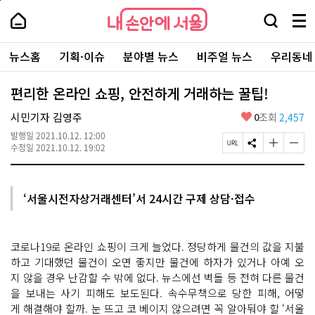
본
페
내
문
이
내
손
검
메
바
지
손
안
색
뉴
로
상
안
주
에
창
전
가
단
에
뉴스홈
기획·이슈
분야별 뉴스
비주얼 뉴스
우리동네
요
서
열
체
기
으
서
서
울
기
보
로
울
비
기
이
-
편리한 온라인 쇼핑, 안전하게 거래하는 꿀팁!
스
동
서
바
울
좋
시민기자 김영주
0
조회
2,457
로
시
아
가
대
발행일
2021.10.12. 12:00
요
기
페
S
글
글
표
수정일
2021.10.12. 19:02
이
N
자
자
소
지
S
크
크
통
U
공
기
기
포
R
유
크
작
털
‘서울시전자상거래센터’서 24시간 구제 상담·접수
L
하
게
게
복
기
변
변
사
경
경
하
하
코로나19로 온라인 쇼핑이 크게 늘었다. 정당하게 물건의 값을 지불
기
기
하고 기대했던 물건이 오면 좋지만 물건에 하자가 있거나 아예 오
지 않을 경우 난감할 수 밖에 없다. 뉴스에선 벽돌 등 전혀 다른 물건
을 보내는 사기 피해도 보도된다. 속수무책으로 당한 피해, 어떻
게 해결해야 할까. 눈 뜨고 코 베이지 않으려면 꼭 알아둬야 할 ‘서울