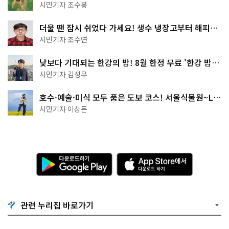
상작 공개!
시민기자 조수봉
더울 땐 잠시 쉬었다 가세요! 생수 냉장고부터 해피소
·무더위쉼터까지
시민기자 조수연
낮보다 기대되는 한강의 밤! 8월 한정 무료 '한강 밤
핑' 예약은?
시민기자 김성무
호수·예술·미식 모두 품은 도보 코스! 서울식물원~LG
아트센터~마곡테라스거리
시민기자 이상돈
다
A
운
p
로
p
드
S
하
t
기
o
관련 누리집 바로가기
G
r
o
e
o
에