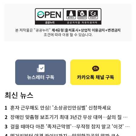
본 저작물은 "공공누리"
제4유형:출처표시+상업적 이용금지+변경금지
조건에 따라 이용 할 수 있습니다.
최신 뉴스
1
혼자 근무해도 안심! '소상공인안심벨' 신청하세요
2
장애인 맞춤형 보조기기 최대 3년간 무상 대여…삶의 질 높인다
3
걸을 때마다 아픈 '족저근막염'…무작정 참지 말고 '이것' 해보세요!
4
먹거리부터 야경 라이브까지…망원한강공원 알짜 코스