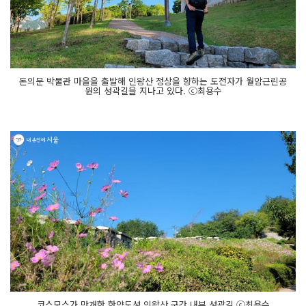
돈의문 박물관 마을을 출발해 인왕산 정상을 향하는 도전자가 월암근린공
원의 성곽길을 지나고 있다. ⓒ최용수
코스모스가 만개한 한양도성 인왕산 구간 내부 성곽길 ⓒ최용수