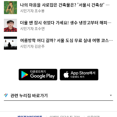
나의 마음을 사로잡은 건축물은? '서울시 건축상' 수
상작 공개!
시민기자 조수봉
더울 땐 잠시 쉬었다 가세요! 생수 냉장고부터 해피소
·무더위쉼터까지
시민기자 조수연
여름방학 어디 갈까? 서울 도심 무료 실내 여행 코스
추천
시민기자 김은주
다
A
운
p
로
p
드
S
하
t
기
o
관련 누리집 바로가기
G
r
o
e
o
에
g
서
l
다