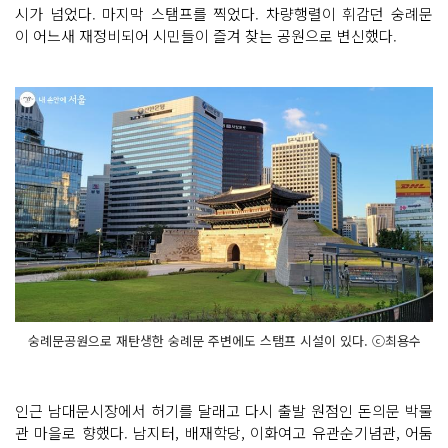
시가 넘었다. 마지막 스탬프를 찍었다. 차량행렬이 휘감던 숭례문
이 어느새 재정비되어 시민들이 즐겨 찾는 공원으로 변신했다.
숭례문공원으로 재탄생한 숭례문 주변에도 스탬프 시설이 있다. ⓒ최용수
인근 남대문시장에서 허기를 달래고 다시 출발 원점인 돈의문 박물
관 마을로 향했다. 남지터, 배재학당, 이화여고 유관순기념관, 어둠