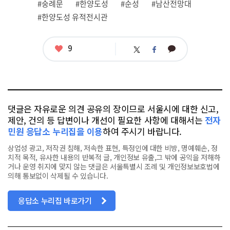
그
#숭례문
#한양도성
#순성
#남산전망대
#한양도성 유적전시관
좋
9
카
트
페
아
카
위
이
요
오
터
스
톡
북
댓글은 자유로운 의견 공유의 장이므로 서울시에 대한 신고,
제안, 건의 등 답변이나 개선이 필요한 사항에 대해서는
전자
민원 응답소 누리집을 이용
하여 주시기 바랍니다.
상업성 광고, 저작권 침해, 저속한 표현, 특정인에 대한 비방, 명예훼손, 정
치적 목적, 유사한 내용의 반복적 글, 개인정보 유출,그 밖에 공익을 저해하
거나 운영 취지에 맞지 않는 댓글은 서울특별시 조례 및 개인정보보호법에
의해 통보없이 삭제될 수 있습니다.
응답소 누리집 바로가기