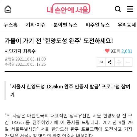
본
페
내
문
이
내
손
검
메
바
지
손
안
색
뉴
로
상
안
주
에
창
전
가
단
에
뉴스홈
기획·이슈
분야별 뉴스
비주얼 뉴스
우리동네
요
서
열
체
기
으
서
서
울
기
보
로
울
비
기
이
-
가을이 가기 전 ‘한양도성 완주’ 도전하세요!
스
동
서
바
울
좋
시민기자 최용수
9
조회
2,681
로
시
아
가
대
발행일
2021.10.05. 11:00
요
기
페
S
글
글
표
수정일
2021.10.05. 17:25
이
N
자
자
소
지
S
크
크
통
U
공
기
기
포
R
유
크
작
털
'서울시 한양도성 18.6km 완주 인증서 발급' 프로그램 참여
L
하
게
게
기
복
기
변
변
사
경
경
하
하
기
기
“위 사람은 대한민국의 대표적인 성곽유산인 서울 한양도성 전 구
간 18.6km를 완주하였기에 이 증서를 드립니다. 2021년 9월 29
일 서울특별시장” 서울 한양도성 완주 프로그램에 도전하고 기자
가 받은 서울시장 명의의 완주 인증서 내용이다.