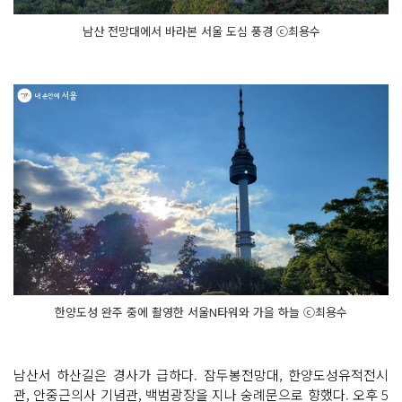
남산 전망대에서 바라본 서울 도심 풍경 ⓒ최용수
한양도성 완주 중에 촬영한 서울N타워와 가을 하늘 ⓒ최용수
남산서 하산길은 경사가 급하다. 잠두봉전망대, 한양도성유적전시
관, 안중근의사 기념관, 백범광장을 지나 숭례문으로 향했다. 오후 5