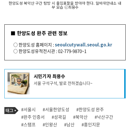
한양도성 북악산 구간 탐방 시 출입표찰을 받아야 한다. 말바위안내소 내
부 모습 ⓒ최용수
■ 한양도성 완주 관련 정보
○ 한양도성 홈페이지 :
seoulcutywall.seoul.go.kr
○ 한양도성유적전시관 : 02-779-9870~1
기
시민기자 최용수
사
서울 구석구석, 발로 전하겠습니다~
작
성
자
프
로
기
필
태
#서울시
#서울한양도성
#한양도성 완주
사
그
관
#완주 인증서
#성곽길
#북악산
#낙산구간
련
#스탬프
#인왕산
#남산
#흥인지문
태