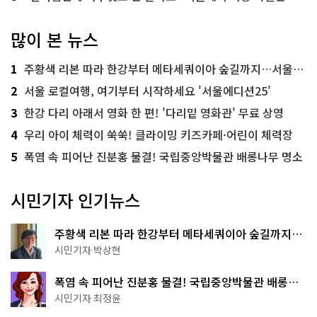
많이 본 뉴스
1
주황색 리본 따라 한강부터 메타세쿼이아 숲길까지…서울둘레길 15코스
2
서울 로컬여행, 여기부터 시작하세요 '서울에디션25'
3
한강 다리 아래서 영화 한 편! '다리밑 영화관' 무료 상영
4
우리 아이 체력이 쑥쑥! 클라이밍 키즈카페·어린이 체력장
5
폭염 속 피어난 진분홍 물결! 국립중앙박물관 배롱나무 명소
시민기자 인기뉴스
주황색 리본 따라 한강부터 메타세쿼이아 숲길까지…
서울둘레길 15코스
시민기자 박상현
폭염 속 피어난 진분홍 물결! 국립중앙박물관 배롱나
무 명소
시민기자 최정윤