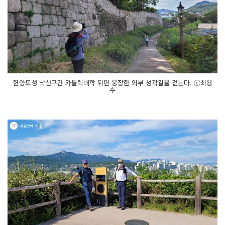
한양도성 낙산구간 카톨릭대학 뒤편 웅장한 외부 성곽길을 걷는다. ⓒ최용
수