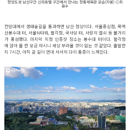
한양도성 남산구간 신라호텔 구간에서 만나는 장충체육관 모습(지붕) ⓒ최
용수
전망대에서 생태숲길을 통과하면 남산 정상이다. 서울중심점, 목멱
산봉수대 터, 서울N타워, 팔각정, 국사당 터, 사랑의 열쇠 등 볼거리
가 풍성했다. 마지막 지정 인증샷 장소는 봉수대 터이다. 팔각정
에 앉아 물 한 모금 마시니 세상 부러울 것이 없는 것 같았다. 출발한
지 7시간, 아직 갈 길이 먼데 서서히 다리 통증이 느껴진다.