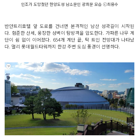
인조가 도망쳤던 한양도성 남소문인 광희문 모습 ⓒ최용수
반얀트리호텔 앞 도로를 건너면 본격적인 남산 성곽길이 시작된
다. 험준한 산세, 웅장한 성벽이 탐방객을 압도한다. 가파른 나무 계
단이 쉼 없이 이어졌다. 654개 계단 끝, 탁 트인 전망대가 나타났
다. 멀리 롯데월드타워까지 한강 주변 도심 풍경이 선명하다.