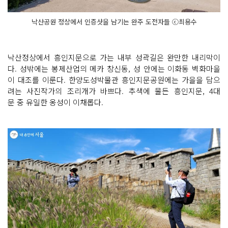
낙산공원 정상에서 인증샷을 남기는 완주 도전자들 ⓒ최용수
낙산정상에서 흥인지문으로 가는 내부 성곽길은 완만한 내리막이
다. 성밖에는 봉제산업의 메카 창신동, 성 안에는 이화동 벽화마을
이 대조를 이룬다. 한양도성박물관 흥인지문공원에는 가을을 담으
려는 사진작가의 조리개가 바쁘다. 추색에 물든 흥인지문, 4대
문 중 유일한 옹성이 이채롭다.