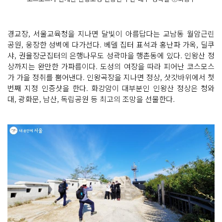
경교장, 서울교육청을 지나면 달빛이 아름답다는 교남동 월암근린
공원, 웅장한 성벽에 다가선다. 베델 집터 표석과 홍난파 가옥, 딜쿠
샤, 권율장군집터의 은행나무도 성곽마을 행촌동에 있다. 인왕산 정
상까지는 완만한 가파름이다. 도성의 여장을 따라 피어난 코스모스
가 가을 정취를 뿜어낸다. 인왕곡장을 지나면 정상, 삿갓바위에서 첫
번째 지정 인증샷을 한다. 화강암이 대부분인 인왕산 정상은 청와
대, 광화문, 남산, 독립공원 등 최고의 조망을 선물한다.