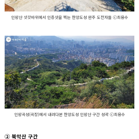
인왕산 삿갓바위에서 인증샷을 찍는 한양도성 완주 도전자들 ⓒ최용수
인왕곡성(곡장)에서 내려다본 한양도성 인왕산 구간 성곽 ⓒ최용수
② 북악산 구간