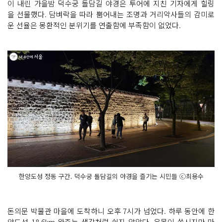
이 내린 가을밤 덕수궁 돌담길 야경은 투어에 지친 기자에게 힐링
을 선물했다. 담벼락을 따라 뿜어내는 조명과 거리악사들의 감미로
운 선율은 몽환적인 분위기를 연출함에 부족함이 없었다.
한양도성 정동 구간. 덕수궁 돌담길의 야경을 즐기는 시민들 ⓒ최용수
돈의문 박물관 마을에 도착하니 오후 7시가 넘었다. 하루 동안에 한
양도성 18.6km 완주는 생각처럼 쉽지 않았다. 온몸이 쑤시지만 마