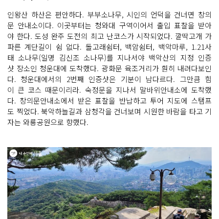
인왕산 하산은 편안하다. 부부소나무, 시인의 언덕을 건너면 창의
문 안내소이다. 이곳부터는 청와대 구역이어서 출입 표찰을 받아
야 한다. 도성 완주 도전의 최고 난코스가 시작되었다. 깔딱고개 가
파른 계단길이 쉼 없다. 돌고래쉼터, 백암쉼터, 백악마루, 1.21사
태 소나무(일명 김신조 소나무)를 지나서야 백악산의 지정 인증
샷 장소인 청운대에 도착했다. 광화문 육조거리가 훤히 내려다보인
다. 청운대에서의 2번째 인증샷은 기분이 남다르다. 그만큼 힘
이 큰 코스 때문이리라. 숙정문을 지나서 말바위안내소에 도착했
다. 창의문안내소에서 받은 표찰을 반납하고 투어 지도에 스탬프
도 찍었다. 북악하늘길과 삼청각을 건너보며 시원한 바람을 타고 기
자는 와룡공원으로 향했다.