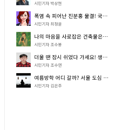
시민기자 박상현
폭염 속 피어난 진분홍 물결! 국립중앙박물관 배롱나무 명소
시민기자 최정윤
나의 마음을 사로잡은 건축물은? '서울시 건축상' 수상작 공개!
시민기자 조수봉
더울 땐 잠시 쉬었다 가세요! 생수 냉장고부터 해피소·무더위쉼터까지
시민기자 조수연
여름방학 어디 갈까? 서울 도심 무료 실내 여행 코스 추천
시민기자 김은주