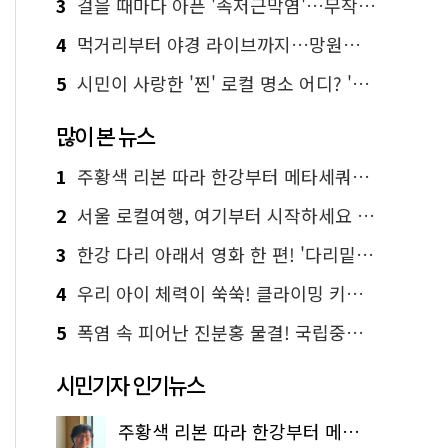
3
걸을 때마다 아픈 '족저근막염'…무작정 참지 말고 '이것' 해보세요!
4
먹거리부터 야경 라이브까지…망원한강공원 알짜 코스
5
시민이 사랑한 '찐' 로컬 명소 어디? '서울에디션25' 추천 코스
많이 본 뉴스
1
주황색 리본 따라 한강부터 메타세쿼이아 숲길까지…서울둘레길 15코스
2
서울 로컬여행, 여기부터 시작하세요 '서울에디션25'
3
한강 다리 아래서 영화 한 편! '다리밑 영화관' 무료 상영
4
우리 아이 체력이 쑥쑥! 클라이밍 키즈카페·어린이 체력장
5
폭염 속 피어난 진분홍 물결! 국립중앙박물관 배롱나무 명소
시민기자 인기뉴스
주황색 리본 따라 한강부터 메타세쿼이아 숲길까지…서울둘레길 15코스