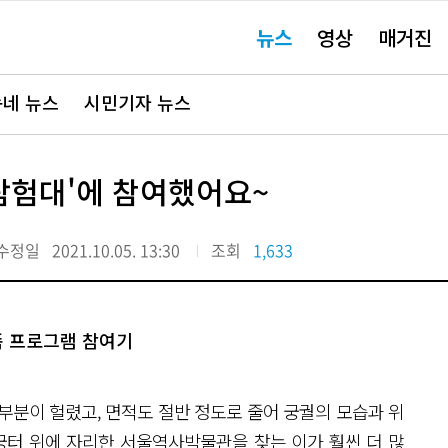
주
뉴스
영상
매거진
요
서
비
스
바
네 뉴스
시민기자 뉴스
로
가
기"
 탐험대'에 참여했어요~
수정일
2021.10.05. 13:30
조회
1,633
족 프로그램 참여기
대부분이 헐렸고, 면적도 절반 정도로 줄어 궁궐의 모습과 위
궁터 위에 자리한 서울역사박물관을 찾는 이가 훨씬 더 많