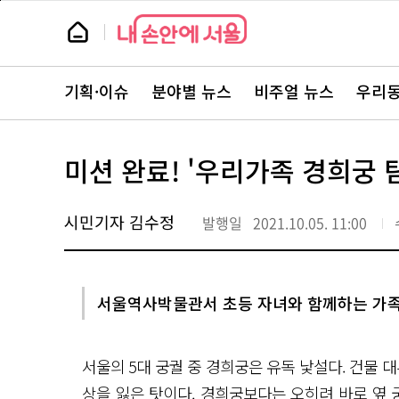
본
페
문
이
뉴
바
지
스
로
상
룸
가
단
뉴
기
으
스
로
기획·이슈
분야별 뉴스
비주얼 뉴스
우리동
주
이
요
동
서
비
스
미션 완료! '우리가족 경희궁
바
로
가
기
시민기자 김수정
발행일
2021.10.05. 11:00
서울역사박물관서 초등 자녀와 함께하는 가
서울의 5대 궁궐 중 경희궁은 유독 낯설다. 건물 
상을 잃은 탓이다. 경희궁보다는 오히려 바로 옆 