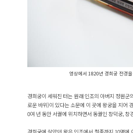
영상에서 1820년 경희궁 전경
경희궁이 세워진 터는 원래 인조의 아버지 정원군의 
로운 바위)이 있다는 소문에 이 곳에 왕궁을 지어 경
0여 년 동안 서궐에 위치하면서 동궐인 창덕궁, 창
경희궁에 살았던 왕은 인조에서 철종까지 10명에 이