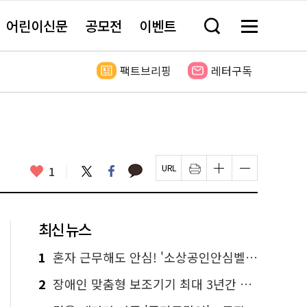
어린이신문
공모전
이벤트
검
메
색
뉴
창
전
열
체
팩트브리핑
레터구독
기
보
기
카
좋
트
페
1
페
인
글
글
카
위
이
아
이
쇄
자
자
오
터
스
요
지
하
크
크
톡
북
U
기
기
기
R
새
크
작
L
창
게
게
최신 뉴스
복
열
변
변
사
림
경
경
하
하
1
혼자 근무해도 안심! '소상공인안심벨' 신청하세요
기
기
2
장애인 맞춤형 보조기기 최대 3년간 무상 대여…삶의 질 높인다