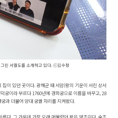
을 그린 서궐도를 소개하고 있다. ⓒ김수정
집이 있던 곳이다. 광해군 때 서암(왕의 기운이 서린 상서
덕궁이라 부르다 1760년에 경희궁으로 이름을 바꾸고, 28
경궁과 더불어 양대 궁궐 자리를 지켜왔다.
른다. 그 가운데 가장 오래 머물렀던 왕은 영조이다. 숙조