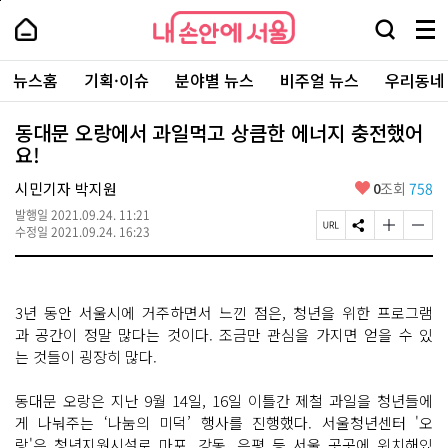
본
페
내
문
이
내
손
검
메
바
지
손
안
색
뉴
로
상
안
주
에
창
전
가
단
에
뉴스홈
기획·이슈
분야별 뉴스
비주얼 뉴스
우리동네
요
서
열
체
기
으
서
서
울
기
보
로
울
비
기
이
-
동대문 오랑에서 과일먹고 상큼한 에너지 충전했어
스
동
서
요!
바
울
로
시
가
좋
시민기자 박지원
0
조회
758
대
기
아
표
발행일
2021.09.24. 11:21
요
소
페
S
글
글
수정일
2021.09.24. 16:23
통
이
N
자
자
포
지
S
크
크
털
U
공
기
기
R
유
크
작
3년 동안 서울시에 거주하면서 느낀 점은, 청년을 위한 프로그램
L
하
게
게
복
기
변
변
과 공간이 정말 많다는 것이다. 조금만 관심을 가지면 얻을 수 있
사
경
경
는 것들이 굉장히 많다.
하
하
기
기
동대문 오랑은 지난 9월 14일, 16일 이틀간 제철 과일을 청년들에
게 나눠주는 ‘나눔의 미덕’ 행사를 진행했다. 서울청년센터 '오
랑'은 청년지원시설로 마포, 강동, 은평 등 서울 곳곳에 위치해있