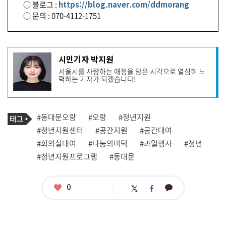
○ 블로그 :
https://blog.naver.com/ddmorang
○ 문의 : 070-4112-1751
기
시민기자 박지원
사
서울시를 사랑하는 애정을 담은 시각으로 열심히 노
작
력하는 기자가 되겠습니다!
성
자
프
로
기
필
태
#동대문오랑
#오랑
#청년지원
사
그
관
#청년지원센터
#공간지원
#공간대여
련
#회의실대여
#나눔의미덕
#과일행사
#청년
태
그
#청년지원프로그램
#동대문
좋
0
카
트
페
아
카
위
이
요
오
터
스
톡
북