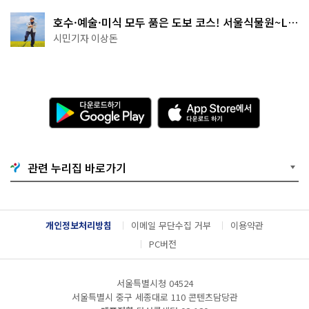
호수·예술·미식 모두 품은 도보 코스! 서울식물원~LG
아트센터~마곡테라스거리
시민기자 이상돈
다
A
운
p
로
p
드
S
하
t
기
o
관련 누리집 바로가기
G
r
o
e
o
에
g
서
l
다
개인정보처리방침
이메일 무단수집 거부
이용약관
e
운
P
로
PC버전
l
드
a
하
y
기
서울특별시청 04524
서울특별시 중구 세종대로 110 콘텐츠담당관