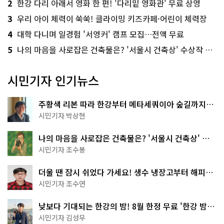
2
한강 다리 아래서 영화 한 편! '다리밑 영화관' 무료 상영
3
우리 아이 체력이 쑥쑥! 클라이밍 키즈카페·어린이 체력장
4
대학 다니며 일경험 '서영커' 캠프 모집…전액 무료
5
나의 마음을 사로잡은 건축물은? '서울시 건축상' 수상작 공개!
시민기자 인기뉴스
주황색 리본 따라 한강부터 메타세쿼이아 숲길까지…
서울둘레길 15코스
시민기자 박상현
나의 마음을 사로잡은 건축물은? '서울시 건축상' 수
상작 공개!
시민기자 조수봉
더울 땐 잠시 쉬었다 가세요! 생수 냉장고부터 해피소
·무더위쉼터까지
시민기자 조수연
낮보다 기대되는 한강의 밤! 8월 한정 무료 '한강 밤
핑' 예약은?
시민기자 김성무