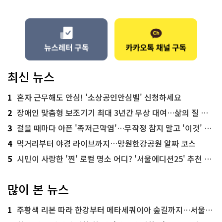
최신 뉴스
1
혼자 근무해도 안심! '소상공인안심벨' 신청하세요
2
장애인 맞춤형 보조기기 최대 3년간 무상 대여…삶의 질 높인다
3
걸을 때마다 아픈 '족저근막염'…무작정 참지 말고 '이것' 해보세요!
4
먹거리부터 야경 라이브까지…망원한강공원 알짜 코스
5
시민이 사랑한 '찐' 로컬 명소 어디? '서울에디션25' 추천 코스
많이 본 뉴스
1
주황색 리본 따라 한강부터 메타세쿼이아 숲길까지…서울둘레길 15코스