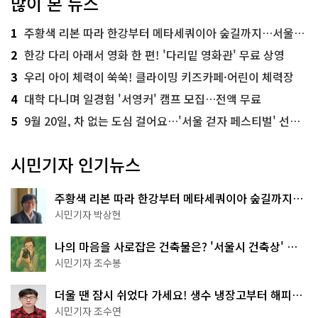
많이 본 뉴스
1
주황색 리본 따라 한강부터 메타세쿼이아 숲길까지…서울둘레길 15코스
2
한강 다리 아래서 영화 한 편! '다리밑 영화관' 무료 상영
3
우리 아이 체력이 쑥쑥! 클라이밍 키즈카페·어린이 체력장
4
대학 다니며 일경험 '서영커' 캠프 모집…전액 무료
5
9월 20일, 차 없는 도심 걸어요…'서울 걷자 페스티벌' 선착순 5천명
시민기자 인기뉴스
주황색 리본 따라 한강부터 메타세쿼이아 숲길까지…
서울둘레길 15코스
시민기자 박상현
나의 마음을 사로잡은 건축물은? '서울시 건축상' 수
상작 공개!
시민기자 조수봉
더울 땐 잠시 쉬었다 가세요! 생수 냉장고부터 해피소
·무더위쉼터까지
시민기자 조수연