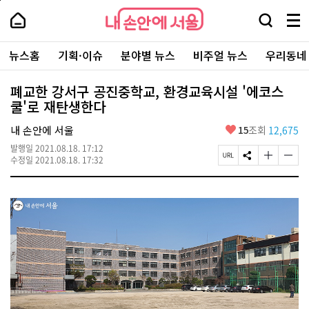
본
페
내
문
이
내
손
검
메
바
지
손
안
색
뉴
로
상
안
주
에
창
전
가
단
에
뉴스홈
기획·이슈
분야별 뉴스
비주얼 뉴스
우리동네
요
서
열
체
기
으
서
서
울
기
보
로
울
비
기
이
-
폐교한 강서구 공진중학교, 환경교육시설 '에코스
스
동
서
쿨'로 재탄생한다
바
울
로
시
가
좋
내 손안에 서울
15
조회
12,675
대
기
아
표
발행일
2021.08.18. 17:12
요
소
페
S
글
글
수정일
2021.08.18. 17:32
통
이
N
자
자
포
지
S
크
크
털
U
공
기
기
R
유
크
작
L
하
게
게
복
기
변
변
사
경
경
하
하
기
기