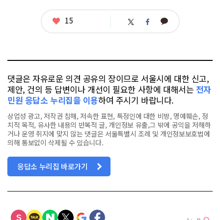
좋
15
카
트
페
아
카
위
이
요
오
터
스
톡
북
댓글은 자유로운 의견 공유의 장이므로 서울시에 대한 신고,
제안, 건의 등 답변이나 개선이 필요한 사항에 대해서는
전자
민원 응답소 누리집을 이용
하여 주시기 바랍니다.
상업성 광고, 저작권 침해, 저속한 표현, 특정인에 대한 비방, 명예훼손, 정
치적 목적, 유사한 내용의 반복적 글, 개인정보 유출,그 밖에 공익을 저해하
거나 운영 취지에 맞지 않는 댓글은 서울특별시 조례 및 개인정보보호법에
의해 통보없이 삭제될 수 있습니다.
응답소 누리집 바로가기