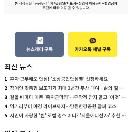
본 저작물은 "공공누리"
제4유형:출처표시+상업적 이용금지+변경금지
조건에 따라 이용 할 수 있습니다.
최신 뉴스
1
혼자 근무해도 안심! '소상공인안심벨' 신청하세요
2
장애인 맞춤형 보조기기 최대 3년간 무상 대여…삶의 질 높인다
3
걸을 때마다 아픈 '족저근막염'…무작정 참지 말고 '이것' 해보세요!
4
먹거리부터 야경 라이브까지…망원한강공원 알짜 코스
5
시민이 사랑한 '찐' 로컬 명소 어디? '서울에디션25' 추천 코스