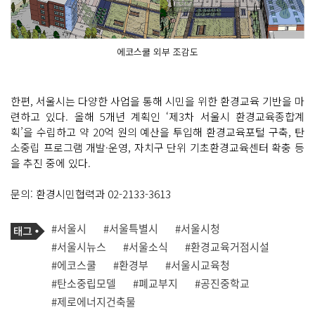
에코스쿨 외부 조감도
한편, 서울시는 다양한 사업을 통해 시민을 위한 환경교육 기반을 마
련하고 있다. 올해 5개년 계획인 ‘제3차 서울시 환경교육종합계
획’을 수립하고 약 20억 원의 예산을 투입해 환경교육포털 구축, 탄
소중립 프로그램 개발·운영, 자치구 단위 기초환경교육센터 확충 등
을 추진 중에 있다.
문의: 환경시민협력과 02-2133-3613
기
태
#서울시
#서울특별시
#서울시청
사
그
관
#서울시뉴스
#서울소식
#환경교육거점시설
련
#에코스쿨
#환경부
#서울시교육청
태
그
#탄소중립모델
#폐교부지
#공진중학교
#제로에너지건축물