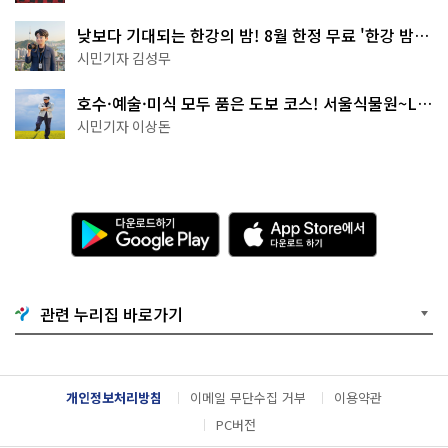
낮보다 기대되는 한강의 밤! 8월 한정 무료 '한강 밤
핑' 예약은?
시민기자 김성무
호수·예술·미식 모두 품은 도보 코스! 서울식물원~LG
아트센터~마곡테라스거리
시민기자 이상돈
다
A
운
p
로
p
드
S
하
t
기
o
관련 누리집 바로가기
G
r
o
e
o
에
g
서
l
다
개인정보처리방침
이메일 무단수집 거부
이용약관
e
운
P
로
PC버전
l
드