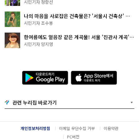
나볼까
시민기자 정향선
나의 마음을 사로잡은 건축물은? '서울시 건축상' 수
상작 공개!
시민기자 조수봉
한여름에도 얼음장 같은 계곡물! 서울 '진관사 계곡'이
천국이네~
시민기자 양지영
다
A
운
p
로
p
드
S
하
t
기
o
관련 누리집 바로가기
G
r
o
e
o
에
g
서
l
다
개인정보처리방침
이메일 무단수집 거부
이용약관
e
운
P
로
PC버전