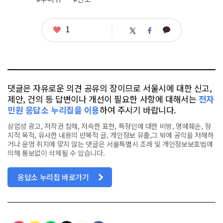
좋
1
카
트
페
아
카
위
이
요
오
터
스
톡
북
댓글은 자유로운 의견 공유의 장이므로 서울시에 대한 신고,
제안, 건의 등 답변이나 개선이 필요한 사항에 대해서는
전자
민원 응답소 누리집을 이용
하여 주시기 바랍니다.
상업성 광고, 저작권 침해, 저속한 표현, 특정인에 대한 비방, 명예훼손, 정
치적 목적, 유사한 내용의 반복적 글, 개인정보 유출,그 밖에 공익을 저해하
거나 운영 취지에 맞지 않는 댓글은 서울특별시 조례 및 개인정보보호법에
의해 통보없이 삭제될 수 있습니다.
응답소 누리집 바로가기