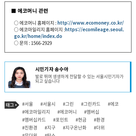
■ 에코머니 관련
○ 에코머니 홈페이지 :
http://www.ecomoney.co.kr/
○ 에코마일리지 홈페이지 :
https://ecomileage.seoul.
go.kr/home/index.do
○ 문의 : 1566-2929
기
시민기자 송수아
사
발로 뛰며 생생하게 전달할 수 있는 서울시민기자가
작
되고 싶습니다
성
자
프
로
기
필
태
#서울
#서울시
#그린
#그린카드
#에코
사
그
관
#에코마일리지
#에코머니
#멤버십
련
#멤버십카드
#포인트
#현금
#환경
태
그
#친환경
#지구
#지구온난화
#더위
#무더위
#탄소