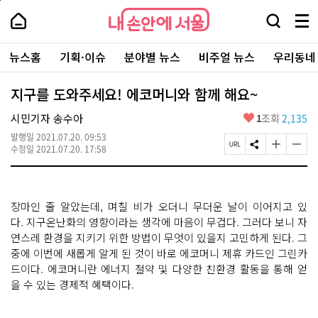
본
페
내
문
이
내
손
검
메
바
지
손
안
색
뉴
로
상
안
주
에
창
전
가
단
에
뉴스홈
기획·이슈
분야별 뉴스
비주얼 뉴스
우리동네
요
서
열
체
기
으
서
서
울
기
보
로
울
비
기
이
-
지구를 도와주세요! 에코머니와 함께 해요~
스
동
서
바
울
좋
시민기자 송수아
1
조회
2,135
로
시
아
가
대
발행일
2021.07.20. 09:53
요
기
페
S
글
글
표
수정일
2021.07.20. 17:58
이
N
자
자
소
지
S
크
크
통
U
공
기
기
포
R
유
크
작
털
장마인 줄 알았는데, 며칠 비가 오더니 무더운 날이 이어지고 있
L
하
게
게
복
기
변
변
다. 지구온난화의 영향이라는 생각에 마음이 무겁다. 그러다 보니 자
사
경
경
연스레 환경을 지키기 위한 방법이 무엇이 있을지 고민하게 된다. 그
하
하
중에 이번에 새롭게 알게 된 것이 바로 에코머니 제휴 카드인 그린카
기
기
드이다. 에코머니란 에너지 절약 및 다양한 친환경 활동을 통해 얻
을 수 있는 경제적 혜택이다.