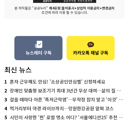
본 저작물은 "공공누리"
제4유형:출처표시+상업적 이용금지+변경금지
조건에 따라 이용 할 수 있습니다.
최신 뉴스
1
혼자 근무해도 안심! '소상공인안심벨' 신청하세요
2
장애인 맞춤형 보조기기 최대 3년간 무상 대여…삶의 질 높인다
3
걸을 때마다 아픈 '족저근막염'…무작정 참지 말고 '이것' 해보세요!
4
먹거리부터 야경 라이브까지…망원한강공원 알짜 코스
5
시민이 사랑한 '찐' 로컬 명소 어디? '서울에디션25' 추천 코스