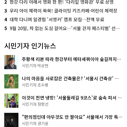
2
한강 다리 아래서 영화 한 편! '다리밑 영화관' 무료 상영
3
우리 아이 체력이 쑥쑥! 클라이밍 키즈카페·어린이 체력장
4
대학 다니며 일경험 '서영커' 캠프 모집…전액 무료
5
9월 20일, 차 없는 도심 걸어요…'서울 걷자 페스티벌' 선착순 5천명
시민기자 인기뉴스
주황색 리본 따라 한강부터 메타세쿼이아 숲길까지…
서울둘레길 15코스
시민기자 박상현
나의 마음을 사로잡은 건축물은? '서울시 건축상' 수
상작 공개!
시민기자 조수봉
이것이 천연 냉방! '서울둘레길 9코스'로 숲속 피서 떠
나볼까
시민기자 정향선
"편의점인데 아무것도 안 팔아요" 서울에서 가장 특별
한 편의점의 정체
시민기자 권기윤