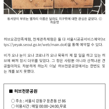
동서양이 부르는 별자리 이름은 달라도 지구밖에 대한 관심은 같았다. ⓒ
최윤정
허브오감만족체험, 천체관측체험은 둘 다 서울시공공서비스예약(ht
tps://yeyak.seoul.go.kr/web/main.do#)을 통해 예약할 수 있다.
비가 오나 눈이 오나 코로나가 오나 묵묵히 제 할 일을 하고 있는 허
브에 빠져 잠시 더위를 잊었다. 그 향은 사람뿐 아니라 산책나온 견
공들마저도 차분하게 하는지 이날 허브천문공원에서는 한번도 짖
는 개를 보지 못했다.
■ 허브천문공원
○ 주소 : 서울시 강동구 둔촌동 산 86
○ 이용시간 : 매일 00:00~24:00,무료