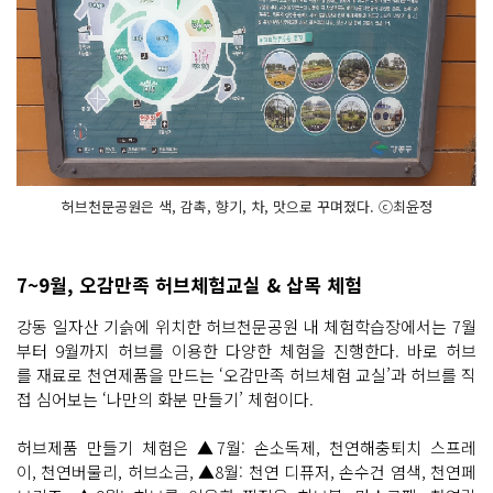
허브천문공원은 색, 감촉, 향기, 차, 맛으로 꾸며졌다. ⓒ최윤정
7~9월, 오감만족 허브체험교실 & 삽목 체험
강동 일자산 기슭에 위치한 허브천문공원 내 체험학습장에서는 7월
부터 9월까지 허브를 이용한 다양한 체험을 진행한다. 바로 허브
를 재료로 천연제품을 만드는 ‘오감만족 허브체험 교실’과 허브를 직
접 심어보는 ‘나만의 화분 만들기’ 체험이다.
허브제품 만들기 체험은 ▲7월: 손소독제, 천연해충퇴치 스프레
이, 천연버물리, 허브소금, ▲8월: 천연 디퓨저, 손수건 염색, 천연페