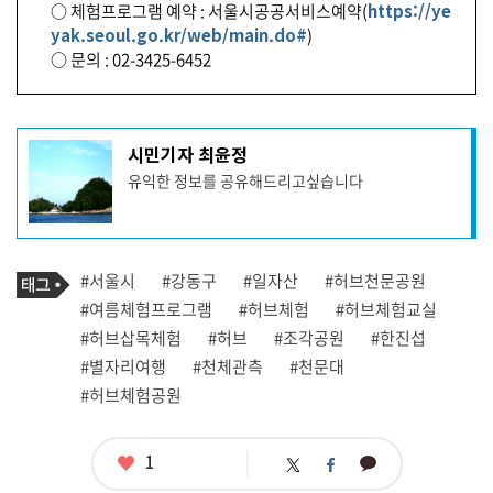
○ 체험프로그램 예약 : 서울시공공서비스예약(
https://ye
yak.seoul.go.kr/web/main.do#
)
○ 문의 : 02-3425-6452
기
시민기자 최윤정
사
유익한 정보를 공유해드리고싶습니다
작
성
자
프
로
기
필
태
#서울시
#강동구
#일자산
#허브천문공원
사
그
관
#여름체험프로그램
#허브체험
#허브체험교실
련
#허브삽목체험
#허브
#조각공원
#한진섭
태
그
#별자리여행
#천체관측
#천문대
#허브체험공원
좋
1
카
트
페
아
카
위
이