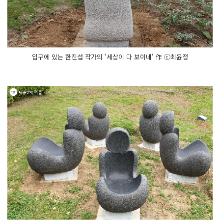
입구에 있는 한진섭 작가의 '세상이 다 보이네' 作 ⓒ최윤정