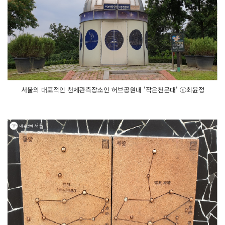
서울의 대표적인 천체관측장소인 허브공원내 '작은천문대' ⓒ최윤정