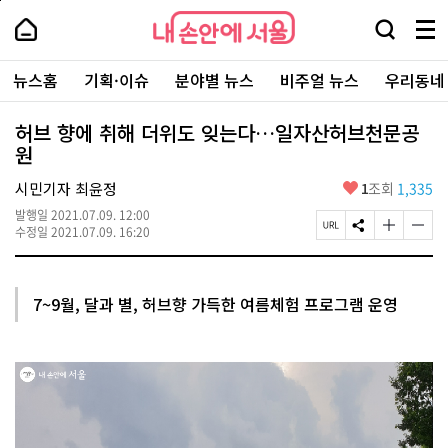
본
페
내
문
이
내
손
검
메
바
지
손
안
색
뉴
로
상
안
주
에
창
전
가
단
에
뉴스홈
기획·이슈
분야별 뉴스
비주얼 뉴스
우리동네
요
서
열
체
기
으
서
서
울
기
보
로
울
비
기
이
-
허브 향에 취해 더위도 잊는다…일자산허브천문공
스
동
서
원
바
울
로
시
가
좋
시민기자 최윤정
1
조회
1,335
대
기
아
표
발행일
2021.07.09. 12:00
요
소
페
S
글
글
수정일
2021.07.09. 16:20
통
이
N
자
자
포
지
S
크
크
털
U
공
기
기
R
유
크
작
7~9월, 달과 별, 허브향 가득한 여름체험 프로그램 운영
L
하
게
게
복
기
변
변
사
경
경
하
하
기
기