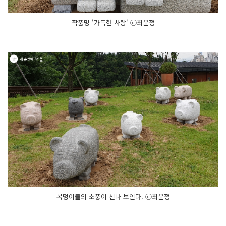
작품명 '가득한 사랑' ⓒ최윤정
복덩이들의 소풍이 신나 보인다. ⓒ최윤정