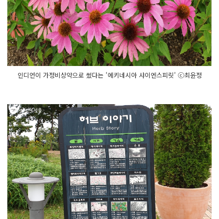
인디언이 가정비상약으로 썼다는 '에키네시아 샤이엔스피릿' ⓒ최윤정