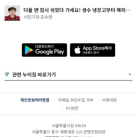
더울 땐 잠시 쉬었다 가세요! 생수 냉장고부터 해피소
·무더위쉼터까지
시민기자 조수연
다
A
운
p
로
p
드
S
하
t
기
o
관련 누리집 바로가기
G
r
o
e
o
에
g
서
l
다
개인정보처리방침
이메일 무단수집 거부
이용약관
e
운
P
로
PC버전
l
드
a
하
y
기
서울특별시청 04524
서울특별시 중구 세종대로 110 콘텐츠담당관