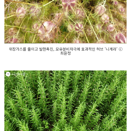
위장가스를 줄이고 발한촉진, 모유분비자극에 효과적인 허브 '니게라' ⓒ
최윤정